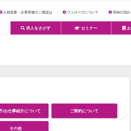
人材提案・企業研修のご相談は
フェローズについて
登録の流れ
求人をさがす
セミナー
お
詳細条件からさがす
求人特集からさがす
セミナーをさがす
クリエイティブNEXT
クリエイターズファーム
e-ラーニング
Fellows Creative Academy
企業研修
お役立ち情報一覧
聞くは一時、聞かぬは一生
クリエイターのお仕事図鑑
クリエイターの声
Q&A
企業様向けお役立ち情報
方/お仕事紹介について
ご契約について
その他