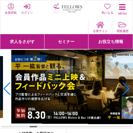
会員登録
ログイン
気になる
MENU
企業サイト
閲覧履歴
求人をさがす
セミナー
お役立ち情報
詳細条件からさがす
求人特集からさがす
セミナーをさがす
クリエイティブNEXT
クリエイターズファーム
e-ラーニング
Fellows Creative Academy
企業研修
お役立ち情報一覧
聞くは一時、聞かぬは一生
クリエイターのお仕事図鑑
クリエイターの声
Q&A
企業様向けお役立ち情報