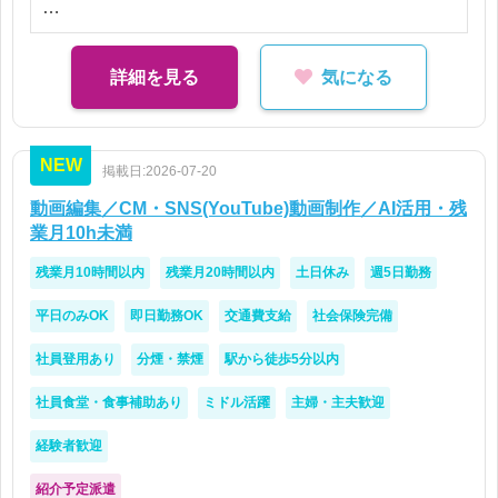
【歓迎条件】
・Photoshop／Illustratorの最新バージョン使用経験
詳細を見る
気になる
NEW
掲載日:2026-07-20
動画編集／CM・SNS(YouTube)動画制作／AI活用・残
業月10h未満
残業月10時間以内
残業月20時間以内
土日休み
週5日勤務
平日のみOK
即日勤務OK
交通費支給
社会保険完備
社員登用あり
分煙・禁煙
駅から徒歩5分以内
社員食堂・食事補助あり
ミドル活躍
主婦・主夫歓迎
経験者歓迎
紹介予定派遣