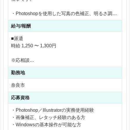
・Photoshopを使用した写真の色補正、明るさ調整
・人物写真のレタッチ（肌補正・トリミング等）
給与/報酬
・Illustratorを使用した簡単なレイアウト補助
・アルバム表紙制作部署のサポート業務
■派遣
・データ整理やその他付随業務
時給 1,250 〜 1,300円
卒業という人生の節目を形に残す制作物に関われる
※応相談
点が特徴です。
※ご経験により優遇
指示に沿って作業を進めるため、作業に集中しやす
勤務地
※交通費支給
い環境です。
※残業代全額支給
奈良市
※残業20時間以内
応募資格
・Photoshop／Illustratorの実務使用経験
・画像補正、レタッチ経験のある方
・Windowsの基本操作が可能な方