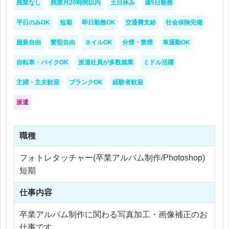
残業なし
残業月20時間以内
土日休み
週5日勤務
平日のみOK
短期
即日勤務OK
交通費支給
社会保険完備
服装自由
髪型自由
ネイルOK
分煙・禁煙
車通勤OK
自転車・バイクOK
派遣社員が多数就業
ミドル活躍
主婦・主夫歓迎
ブランクOK
経験者歓迎
派遣
職種
フォトレタッチャー(卒業アルバム制作/Photoshop)
短期
仕事内容
卒業アルバム制作に関わる写真加工・画像補正のお
仕事です。