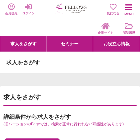
会員登録
ログイン
気になる
MENU
企業サイト
閲覧履歴
求人をさがす
セミナー
お役立ち情報
詳細条件からさがす
求人特集からさがす
セミナーをさがす
クリエイティブNEXT
クリエイターズファーム
e-ラーニング
Fellows Creative Academy
企業研修
お役立ち情報一覧
聞くは一時、聞かぬは一生
クリエイターのお仕事図鑑
クリエイターの声
Q&A
企業様向けお役立ち情報
求人をさがす
求人をさがす
詳細条件から求人をさがす
(旧バージョンのEdgeでは、検索が正常に行われない可能性があります)