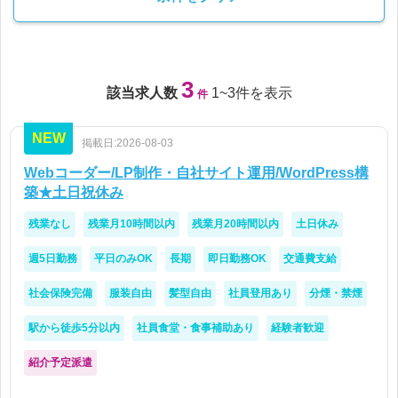
3
該当求人数
1~3件を表示
件
NEW
掲載日:2026-08-03
Webコーダー/LP制作・自社サイト運用/WordPress構
築★土日祝休み
残業なし
残業月10時間以内
残業月20時間以内
土日休み
週5日勤務
平日のみOK
長期
即日勤務OK
交通費支給
社会保険完備
服装自由
髪型自由
社員登用あり
分煙・禁煙
駅から徒歩5分以内
社員食堂・食事補助あり
経験者歓迎
紹介予定派遣