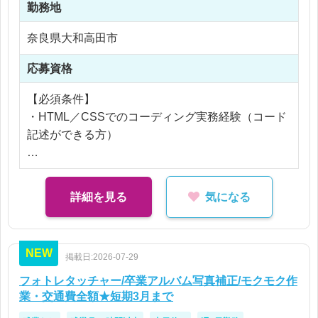
「成果につながるWeb制作」に関わることができま
勤務地
【社員化時】
す。
年収 3,000,000 〜 4,800,000円
奈良県大和高田市
※ご経験により優遇
応募資格
※交通費支給
【必須条件】
※残業なし
・HTML／CSSでのコーディング実務経験（コード
※経験・能力などを考慮し、優遇します
記述ができる方）
※試用期間3ヶ月有（同給）
【歓迎条件】
・WordPressの構築・カスタマイズ経験
詳細を見る
気になる
・JavaScript／PHPの基礎知識
・LP制作やサイト運用の経験
・マーケティング視点での改善経験
NEW
掲載日:2026-07-29
フォトレタッチャー/卒業アルバム写真補正/モクモク作
業・交通費全額★短期3月まで