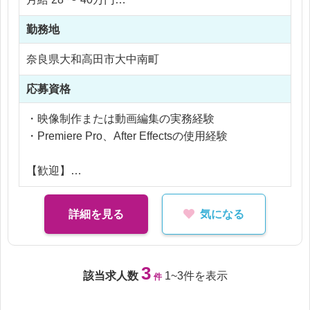
単なる編集作業ではなく、マーケティング視点で
勤務地
「成果を出す映像」を制作できる環境です。
【社員化時】
奈良県大和高田市大中南町
年収 3,000,000 〜 4,800,000円
応募資格
※ご経験により優遇
・映像制作または動画編集の実務経験
※交通費支給
・Premiere Pro、After Effectsの使用経験
※残業なし
【歓迎】
・広告動画制作の経験
・SNSやYouTubeの動画制作経験
詳細を見る
気になる
・企画やディレクション経験
※どれも経験年数不問です！
3
該当求人数
1~3件を表示
件