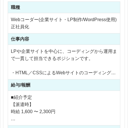
職種
Webコーダー(企業サイト・LP制作/WordPress使用)
正社員化
仕事内容
LPや企業サイトを中心に、コーディングから運用ま
で一貫して担当できるポジションです。
・HTML／CSSによるWebサイトのコーディング
・LP、企業サイトの新規制作・改修
給与/報酬
・WordPressの構築・カスタマイズ
・既存サイトの更新・改善
■紹介予定
・マーケティングチームとの連携によるサイト改善
【派遣時】
提案
時給 1,600 〜 2,300円
社内の広告運用・動画制作チームと連携しながら、