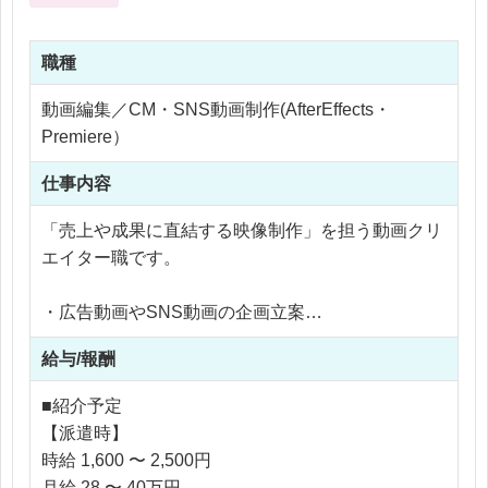
職種
動画編集／CM・SNS動画制作(AfterEffects・
Premiere）
仕事内容
「売上や成果に直結する映像制作」を担う動画クリ
エイター職です。
・広告動画やSNS動画の企画立案
・絵コンテ作成、構成設計
給与/報酬
・撮影ディレクション
・Premiere Pro／After Effectsを使用した編集
■紹介予定
・モーショングラフィックス制作
【派遣時】
・YouTube・SNS動画の最適化
時給 1,600 〜 2,500円
・広告動画の改善・効果分析
月給 28 〜 40万円