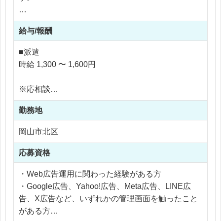
【働き方】
主に担当いただくのは、Google広告を中心としたW
給与/報酬
週2日勤務、または時短勤務で週3日程度を想定して
eb広告の入稿管理、配信内容のチェック、レポート
います。
作成補助などです。
■派遣
勤務時間は、9:30〜15:00などの時短勤務も相談可
社員や運用会社と連携しながら、広告原稿の内容確
時給 1,300 〜 1,600円
能です。
認、テキストの誤字脱字チェック、リンク先URLの
家庭やプライベート、フリーランス活動と両立しな
確認、配信スケジュールの管理、管理画面上での設
※応相談
がら働きたい方にもおすすめです。
定確認などを行っていただきます。
※ご経験により優遇
勤務地
※交通費支給
また、広告配信後のレポート作成に向けて、各媒体
※残業なし
岡山市北区
から数値を抽出し、Excelなどにデータを整える作
業も発生します。
応募資格
CTR、CPC、CPA、CVR、ROASなどの基本的な
広告用語に触れたことがある方であれば、業務に入
・Web広告運用に関わった経験がある方
りやすい内容です。
・Google広告、Yahoo!広告、Meta広告、LINE広
告、X広告など、いずれかの管理画面を触ったこと
扱う媒体は、Google広告を中心に、Yahoo!広告、M
がある方
eta広告、LINE広告、X広告などを想定していま