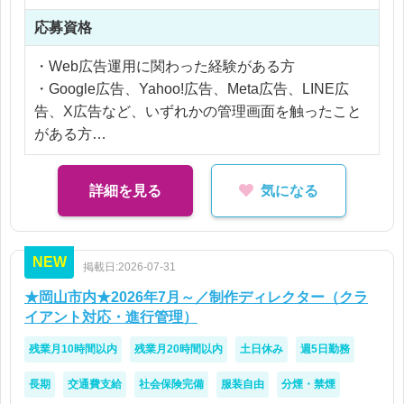
業も発生します。
応募資格
CTR、CPC、CPA、CVR、ROASなどの基本的な
広告用語に触れたことがある方であれば、業務に入
・Web広告運用に関わった経験がある方
りやすい内容です。
・Google広告、Yahoo!広告、Meta広告、LINE広
告、X広告など、いずれかの管理画面を触ったこと
扱う媒体は、Google広告を中心に、Yahoo!広告、M
がある方
eta広告、LINE広告、X広告などを想定していま
・広告配信レポートの作成、または数値集計の経験
す。
がある方
詳細を見る
気になる
・CTR、CPC、CPA、CVR、ROASなどの基本的
■■■主な業務内容■■■
な広告用語に抵抗がない方
・Web広告の入稿管理
・Excelの基本操作ができる方
NEW
・広告原稿、テキスト、リンク先URLなどのチェッ
掲載日:2026-07-31
ク
★岡山市内★2026年7月～／制作ディレクター（クラ
・広告管理画面での設定確認、簡単な変更対応
イアント対応・進行管理）
・配信スケジュールや進行状況の管理
残業月10時間以内
残業月20時間以内
土日休み
週5日勤務
・運用会社とのやり取り、確認対応
・広告配信レポート作成のためのデータ抽出・整理
長期
交通費支給
社会保険完備
服装自由
分煙・禁煙
・Excelを使用した数値の流し込み、表の整備