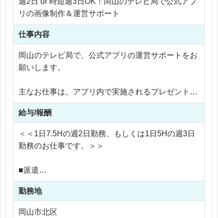
週2日 or 時短週3日OK！岡山のテレビ局で公式アプ
想定です。
東京・大阪などから地域に関わる働き方をされてい
リの画像制作＆運営サポート
常に指示を受けて動くというよりも、目的に向かっ
る方も歓迎です。
て自ら考え、必要な人を巻き込みながら前に進めら
仕事内容
れる方に向いています。
岡山のテレビ局で、公式アプリの運営サポートをお
今回求めているのは、決められた仕事をこなすだけ
願いします。
の方ではありません。
自ら事業やサービスを立ち上げ、試し、改善しなが
主なお仕事は、アプリ内で実施されるプレゼント企
ら前に進めてきた方です。
画やくじ企画に関する画像制作、イベントPR用画
給与/報酬
像の作成、アプリ内の情報更新などです。
成功経験はもちろん歓迎ですが、うまくいかなかっ
＜＜1日7.5Hの週2日勤務、もしくは1日5Hの週3日
た経験も大きな武器になります。
既存のキャラクター素材や画像素材、テンプレート
勤務のお仕事です。＞＞
小さく始めて、数字や反応を見て、必要があればや
を使用しながら、アプリに掲載する画像を作成・加
り直す。
工していきます。
■派遣
そんな新規事業づくりのリアルな試行錯誤を経験し
完全にゼロからデザインを考えるというより、決ま
時給 1,200 〜 1,250円
ている方にこそ、力を発揮いただけるポジションで
った枠に素材を当てはめたり、フリー素材を加工し
勤務地
す。
たりする作業が中心なので、実務経験が浅い方でも
※交通費支給
岡山市北区
取り組みやすい内容です。