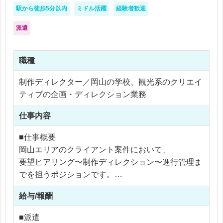
・デジタル広告運用業務のサポート
駅から徒歩5分以内
ミドル活躍
経験者歓迎
派遣
＜やらなくていいこと・求められないこと＞
広告の分析や改善提案、配信方針の決定などは社員
職種
が担当します。
制作ディレクター／岡山の学校、観光系のクリエイ
そのため、広告運用全体を一人で任されるポジショ
ティブの企画・ディレクション業務
ンではありません。
仕事内容
また、レポート作成においてクライアントとの直接
のやり取りは基本的に発生しません。
■仕事概要
クライアント向けの分析コメント作成や改善提案資
岡山エリアのクライアント案件において、
料の作成も、メイン業務ではありません。
要望ヒアリング〜制作ディレクション〜進行管理ま
でを担うポジションです。
あくまで、社員や運用会社がスムーズに広告運用を
進められるよう、入稿・確認・進行管理・データ整
給与/報酬
営業担当とは別に、
理などのバックエンド業務を支えるポジションで
クライアントの意図を正しく汲み取り、
■派遣
す。