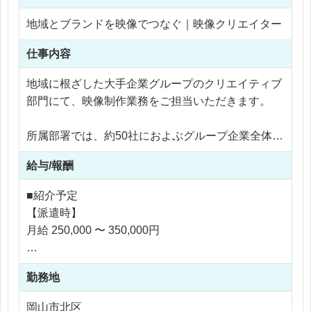
ンではありません。
地域とブランドを映像でつなぐ｜映像クリエイター
また、レポート作成においてクライアントとの直接
仕事内容
のやり取りは基本的に発生しません。
地域に根ざした大手企業グループのクリエイティブ
クライアント向けの分析コメント作成や改善提案資
部門にて、映像制作業務をご担当いただきます。
料の作成も、メイン業務ではありません。
所属部署では、約50社におよぶグループ企業全体の
あくまで、社員や運用会社がスムーズに広告運用を
クリエイティブを担っており、Web、グラフィッ
進められるよう、入稿・確認・進行管理・データ整
給与/報酬
ク、プロダクト、内装設計など、各領域のスペシャ
理などのバックエンド業務を支えるポジションで
リストと連携しながら制作を進めています。
す。
■紹介予定
【派遣時】
主な業務は、社長・経営層メッセージなどのインナ
月給 250,000 〜 350,000円
ーブランディング映像を中心に、観光・地域プロモ
Web広告運用の経験を活かしながら、フロント業務
ーション、施設紹介、教育・研修動画、利用促進P
ではなくサポート・管理側で働きたい方におすすめ
R動画など、多岐にわたる映像の撮影・編集です。
です。
勤務地
【社員化時】
お気軽にご質問、ご応募ください。
年収 3,600,000 〜 5,000,000円
岡山市北区
単に映像を作るだけではなく、グループの想いや事