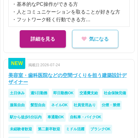
きな特徴です。
・基本的なPC操作ができる方
※ご経験により優遇
・人とコミュニケーションを取ることが好きな方
※交通費支給
過去には、自治体関連のイルミネーションイベン
・フットワーク軽く行動できる方
※残業代全額支給
ト、企業の創立記念イベント、入社式の運営・配
※残業20時間以内
信、岡山で開催された大型配信イベントなど、地域
広告・イベント業界の経験がなくても、人と関わる
詳細を見る
気になる
に関わるさまざまなプロジェクトを手がけていま
仕事の経験があり、前向きに学べる方であれば相談
す。
可能です。
NEW
メイン担当として案件を進める場面もありますが、
掲載日:2026-07-24
入社後は部長や先輩社員のサポートを受けながら業
美容室・歯科医院などの空間づくりを担う建築設計デ
務を覚えていただきます。大きな案件では、2〜3ヶ
ザイナー
月かけて準備・運営を行うこともあります。
土日休み
週5日勤務
即日勤務OK
交通費支給
社会保険完備
【具体的な業務内容】
服装自由
髪型自由
ネイルOK
社員登用あり
分煙・禁煙
・企業、自治体、広告代理店などへの企画提案
・イベント、プロモーション、映像、Web、配信な
駅から徒歩5分以内
車通勤OK
自転車・バイクOK
どの提案営業
未経験者歓迎
第二新卒歓迎
ミドル活躍
ブランクOK
・クライアントへのヒアリング、課題整理