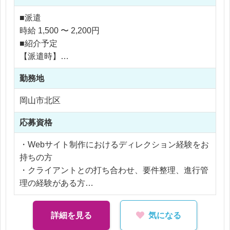
整、デザイナー・エンジニアへの指示出し、外部パ
■派遣
ートナーとの連携など、案件全体を円滑に進めるた
時給 1,500 〜 2,200円
めのディレクション業務を担当いただきます。
■紹介予定
【派遣時】
岡山の地場企業を中心とした地域密着型の案件に加
時給 1,500 〜 2,200円
え、現在は大手インターネット企業グループの一員
勤務地
として、より規模の大きなWebプロジェクトや大手
岡山市北区
企業案件に関わる機会もあります。
【社員化時】
地方に根ざしながらも、全国規模の案件に携われる
年収 3,000,000 〜 5,000,000円
応募資格
点が大きな魅力です。
・Webサイト制作におけるディレクション経験をお
※応相談
社内リソースの状況に応じて、グループ内の制作体
持ちの方
※ご経験により優遇
制や外部制作パートナーも活用しながら、案件を止
・クライアントとの打ち合わせ、要件整理、進行管
※交通費支給
めずに進行できる方を歓迎します。
理の経験がある方
※残業代全額支給
小規模な更新案件から、1,000万〜2,000万円規模の
・デザイナー、エンジニアなど制作メンバーへの指
※残業20時間以内
大型Webプロジェクトまで幅広い案件があるため、
示出しや調整経験がある方
詳細を見る
気になる
プロジェクト管理や外注管理の経験を活かせる環境
・Web制作の基本的な流れを理解している方