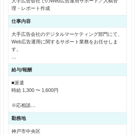
・大型Webプロジェクトにおけるプロジェクト管理
大手広告会社でのWeb広告運用サポート／入稿管
・品質管理、納品までのディレクション業務
理・レポート作成
仕事内容
【求められる役割】
岡山に根ざしたWeb制作会社でありながら、大手企
大手広告会社のデジタルマーケティング部門にて、
業グループの一員として、地域企業から全国規模の
Web広告運用に関するサポート業務をお任せしま
大手企業プロジェクトまで幅広い案件に関われるポ
す。
ジションです。
制作現場の状況を理解し、クライアント・社内メン
主に担当いただくのは、Google広告を中心としたW
バー・外部パートナーの間に立ちながら、案件を円
給与/報酬
eb広告の入稿管理、配信内容のチェック、レポート
滑に前へ進めていただきます。
作成補助などです。
■派遣
単なる進行管理ではなく、プロジェクト全体を見渡
社員や運用会社と連携しながら、広告原稿の内容確
時給 1,300 〜 1,600円
し、必要に応じて社内外のリソースも活用しながら
認、テキストの誤字脱字チェック、リンク先URLの
柔軟に動けるWebディレクターを求めています。
確認、配信スケジュールの管理、管理画面上での設
※応相談
定確認などを行っていただきます。
※ご経験により優遇
勤務地
※交通費支給
また、広告配信後のレポート作成に向けて、各媒体
※残業なし
神戸市中央区
から数値を抽出し、Excelなどにデータを整える作