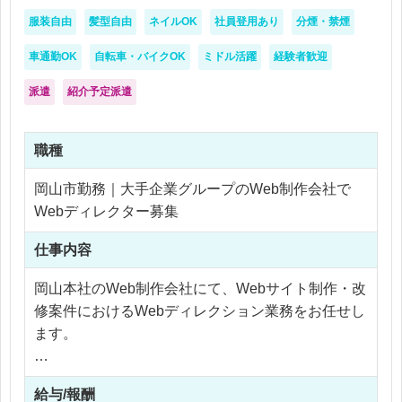
服装自由
髪型自由
ネイルOK
社員登用あり
分煙・禁煙
車通勤OK
自転車・バイクOK
ミドル活躍
経験者歓迎
派遣
紹介予定派遣
職種
岡山市勤務｜大手企業グループのWeb制作会社で
Webディレクター募集
仕事内容
岡山本社のWeb制作会社にて、Webサイト制作・改
修案件におけるWebディレクション業務をお任せし
ます。
主に、クライアントや社内メンバーとの打ち合わ
給与/報酬
せ、要件整理、進行管理、制作スケジュールの調