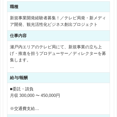
職種
新規事業開発経験者募集！／テレビ局発・新メディ
ア開発、観光活性化ビジネス創出プロジェクト
仕事内容
瀬戸内エリアのテレビ局にて、新規事業の立ち上
げ・推進を担うプロデューサー／ディレクターを募
集します。
勤務先はテレビ局ですが、今回お任せしたいのは番
給与/報酬
組制作や放送業務ではありません。
テレビ局が持つ地域とのつながり、情報発信力、信
■委託・請負
頼性を活かしながら、観光・地域情報・デジタルメ
月収 300,000 〜 450,000円
ディアなどをテーマに、新しい事業を企画し、形に
し、育てていく仕事です。
※交通費支給
※残業なし