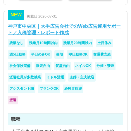
です。
・社内外の関係者と円滑にコミュニケーションを取
りながら業務を進められる方
NEW
単なる進行管理だけではなく、Web制作に関する基
掲載日:2026-07-31
本的な知識を持ち、制作現場とクライアントの間に
神戸市中央区｜大手広告会社でのWeb広告運用サポー
立って柔軟に調整できる方を求めています。
ト／入稿管理・レポート作成
テクニカルディレクターに近い視点をお持ちの方
残業なし
残業月10時間以内
残業月20時間以内
土日休み
や、デザイン・コーディング・システム開発の流れ
を理解している方は特に歓迎されるポジションで
週5日勤務
平日のみOK
長期
即日勤務OK
交通費支給
す。
社会保険完備
服装自由
髪型自由
ネイルOK
分煙・禁煙
【具体的な業務内容】
派遣社員が多数就業
ミドル活躍
主婦・主夫歓迎
・Webサイト制作、改修案件のディレクション
・クライアントとの打ち合わせ、要件ヒアリング
アシスタント職
ブランクOK
経験者歓迎
・制作スケジュールの作成、進捗管理
派遣
・デザイナー、エンジニアへの制作指示
・社内外のリソース調整
・グループ内リソース、外部パートナーとの連携
職種
・見積もり、仕様、納期などの調整