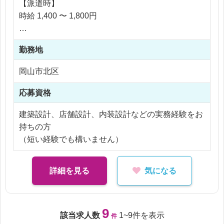
【派遣時】
とも大きなやりがいです。
・店舗コンセプトやデザイン方針の企画
時給 1,400 〜 1,800円
自分が関わった企画が実際に街の中で形になり、多
・レイアウト、平面図、立面図などの設計
くの人の目に触れる。そんな手応えを感じられる仕
・リアルCGやパースを用いた完成イメージの作成
事です。
・内装の配色、素材、照明、家具、什器などの選
勤務地
【社員化時】
定・提案
年収 4,000,000 〜 5,000,000円
岡山市北区
・お客様、患者様、スタッフの動線を考慮した空間
設計
※交通費支給
応募資格
・施工担当者や協力会社との打ち合わせ、調整
※残業代全額支給
・設計意図の共有や完成までの進行確認
建築設計、店舗設計、内装設計などの実務経験をお
※残業40時間以内
・ロゴ、サイン、販促物などのブランディングに関
持ちの方
する提案
（短い経験でも構いません）
メインとなるのは美容室や歯科医院ですが、飲食
詳細を見る
気になる
店、オフィス、商業施設など、幅広いジャンルの空
間づくりにも携わっています。
単に依頼された図面を作成するのではなく、「どの
9
該当求人数
1~9件を表示
件
ようなお客様に来ていただきたいか」「どのような