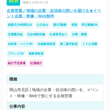
NEW
無理な出張や長時間拘束は少なく、安定して働きや
掲載日:2026-07-28
外部パートナーとの連携経験
すい環境
企画営業／地域の企業・自治体の想いを届ける★イベ
ント企画・映像・Web制作
残業月20時間以内
土日休み
週5日勤務
長期
即日勤務OK
交通費支給
社会保険完備
社員登用あり
分煙・禁煙
自転車・バイクOK
未経験者歓迎
第二新卒歓迎
ミドル活躍
ブランクOK
経験者歓迎
紹介予定派遣
社員紹介
職種
岡山市北区 | 地域の企業・自治体の想いを、イベン
ト・映像・Webで形にする企画営業
仕事内容