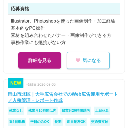
※残業なし
瀬戸内エリアを盛り上げる仕事ではありますが、瀬
応募資格
戸内在住・瀬戸内出身である必要はありません。
また、アプリ内企画に関する簡単な事務作業や、当
大阪や東京に在住しながら、地域に関わる仕事をし
選者への発送準備、社内の番組担当者との確認・調
Illustrator、Photoshopを使った画像制作・加工経験
ている方もいます。
整サポートなどもお願いします。
基本的なPC操作
大切なのは、地域の可能性に目を向け、新しい事業
素材を組み合わせたバナー・画像制作ができる方
を自分ごととして動かしていけることです。
アプリ開発やプログラミング業務はありません。
事務作業にも抵抗がない方
高度なUI/UX設計というより、画像制作・更新・運
テレビ局という地域に根ざしたフィールドで、テレ
営サポートを通して、テレビ局の公式アプリを支え
詳細を見る
気になる
ビ番組ではなく、地域の新しい可能性をつくる仕事
るポジションです。
に挑戦してみませんか。
【主な業務内容】
NEW
・テレビ局公式アプリの運営サポート
掲載日:2026-08-05
・アプリ内で使用する画像制作、加工
岡山市北区｜大手広告会社でのWeb広告運用サポート
・イベントPR用画像の作成
／入稿管理・レポート作成
・プレゼント企画、くじ企画に関する画像制作
残業なし
残業月10時間以内
残業月20時間以内
土日休み
・既存素材、キャラクター素材、フリー素材の加工
・アプリ管理画面やCMS等への情報入力、更新
週5日勤務
平日のみOK
長期
即日勤務OK
交通費支給
・当選者への発送準備などの事務作業