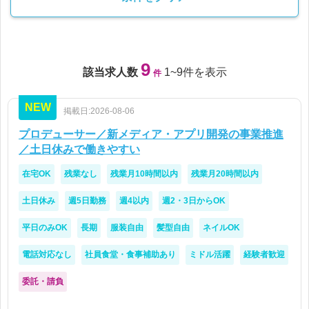
9
該当求人数
1~9件を表示
件
NEW
掲載日:2026-08-06
プロデューサー／新メディア・アプリ開発の事業推進
／土日休みで働きやすい
在宅OK
残業なし
残業月10時間以内
残業月20時間以内
土日休み
週5日勤務
週4以内
週2・3日からOK
平日のみOK
長期
服装自由
髪型自由
ネイルOK
電話対応なし
社員食堂・食事補助あり
ミドル活躍
経験者歓迎
委託・請負