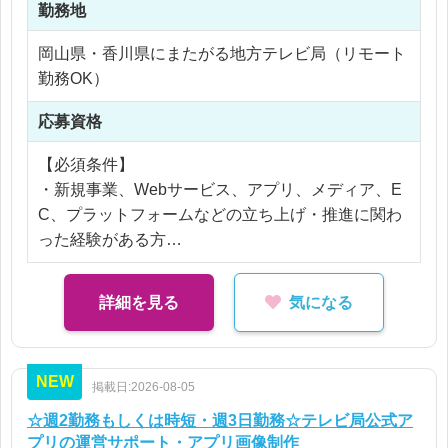
特に今回のプロジェクトでは、単なるコミュニティ
勤務地
づくりやイベント運営ではなく、地域にある情報や
岡山県・香川県にまたがる地方テレビ局（リモート
コンテンツを、必要な人に届けるための仕組みづく
勤務OK）
りが重要になります。
地域の事業者、情報発信者、クリエイターなどと連
応募資格
携しながらも、主軸となるのは、Webサービス・ア
プリ・地域メディア・情報プラットフォームなどを
【必須条件】
活用したテクノロジー開発型の新規事業です。
・新規事業、Webサービス、アプリ、メディア、E
C、プラットフォームなどの立ち上げ・推進に関わ
社内にある事業アイデアをもとに、方向性やロード
った経験がある方
マップを一緒に整理しながら、実現に向けて動いて
・企画だけでなく、実行・検証・改善まで自ら動い
いただきます。
た経験がある方
詳細を見る
気になる
・収益化やマネタイズを意識しながら、事業やサー
【具体的な業務】
ビスを考えられる方
・新規事業の企画立案・推進
・週1〜2回程度の打ち合わせをもとに、自律的に業
NEW
・事業アイデアの具体化、ロードマップ設計
掲載日:2026-08-05
務を進められる方
・地域情報や観光コンテンツを届ける仕組みの企画
・社内外の関係者と連携しながら、プロジェクトを
☆週2勤務もしくは時短・週3日勤務☆テレビ局公式ア
・Webサービス、アプリ、地域メディア、情報プラ
前に進められる方
プリの運営サポート・アプリ画像制作