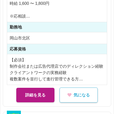
大阪オフィスや外部制作会社へとつなぐ
時給 1,600 〜 1,800円
“橋渡し役”としてご活躍いただきます。
※応相談
Web広告運用の経験を活かしながら、フロント業務
■具体的な業務内容
※ご経験により優遇
ではなくサポート・管理側で働きたい方におすすめ
クライアントへのヒアリング・要件整理
勤務地
※交通費支給
です。
制作内容の取りまとめ、構成整理
※残業代全額支給
お気軽にご質問、ご応募ください。
岡山市北区
大阪オフィス・外部制作会社への指示出し
※残業10時間以内
スケジュール管理・進行管理
応募資格
成果物のチェック・品質管理
【必須】
※実制作（デザイン作業）は基本的に行いません
制作会社または広告代理店でのディレクション経験
※出張は基本なく、オンラインでの連携が中心です
クライアントワークの実務経験
複数案件を並行して進行管理できる方
■この仕事の特徴
制作は外部連携のため、“考える・整える・伝え
【歓迎】
詳細を見る
気になる
る”ことに集中できる
Web／紙媒体いずれか、または両方のディレクショ
クライアントとの距離が近く、提案・判断力を活か
ン経験
せる
アートディレクターとしての実務経験