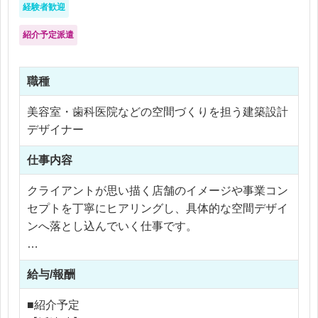
・企画書、見積書などの作成
経験者歓迎
・社内制作部門、技術部門、Web部門との連携
紹介予定派遣
・イベント当日の運営、進行サポート
・既存クライアントとの関係構築
・新規案件の掘り起こし、提案活動
職種
【この仕事の魅力】
美容室・歯科医院などの空間づくりを担う建築設計
この仕事の面白さは、決まった商材を売るのではな
デザイナー
く、クライアントの要望に合わせて提案内容を自由
仕事内容
に組み立てられることです。
クライアントが思い描く店舗のイメージや事業コン
テレビCMだけではなく、イベント、Web、映像、
セプトを丁寧にヒアリングし、具体的な空間デザイ
配信、広告、ラッピング広告など、さまざまな手法
ンへ落とし込んでいく仕事です。
を組み合わせながら、企業や自治体の「伝えたいこ
と」を形にしていきます。
具体的には、次のような業務を担当します。
給与/報酬
また、岡山の地元企業や自治体と関わる機会も多
【担当業務】
■紹介予定
く、地域のイベントやプロモーションに携われるこ
・クライアントとの打ち合わせ、要望のヒアリング