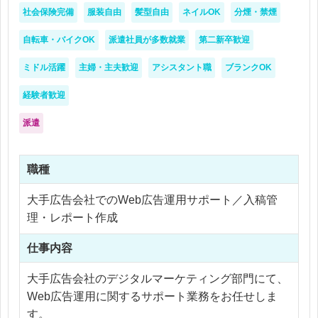
・番組担当者との確認、調整サポート
社会保険完備
服装自由
髪型自由
ネイルOK
分煙・禁煙
・その他、部署内のサポート業務
自転車・バイクOK
派遣社員が多数就業
第二新卒歓迎
【こんな方におすすめ】
ミドル活躍
主婦・主夫歓迎
アシスタント職
ブランクOK
・Illustrator、Photoshopを使った画像制作が好きな
経験者歓迎
方
・テレビ局やメディア業界に興味がある方
派遣
・アプリやSNS、イベント告知などに関わる仕事を
してみたい方
職種
・週2日勤務、または時短勤務で週3日程度働きたい
方
大手広告会社でのWeb広告運用サポート／入稿管
・フリーランスや副業と両立できる仕事を探してい
理・レポート作成
る方
・学校やスクールで学んだデザインスキルを活かし
仕事内容
たい方
・ブランク明けでクリエイティブ職に復帰したい方
大手広告会社のデジタルマーケティング部門にて、
・デザインだけでなく、更新作業や事務作業にも柔
Web広告運用に関するサポート業務をお任せしま
軟に対応できる方
す。