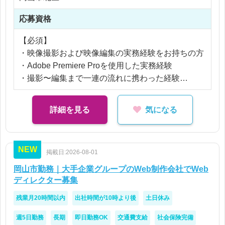
業の価値を、見る人に伝わる形へ変換していく仕事
※応相談
応募資格
です。瀬戸内エリアの魅力発信や、地域の未来づく
※ご経験により優遇
りにも関わることができ、自分の制作物が社内外の
【必須】
※交通費支給
人の理解や共感を生み出していくやりがいがありま
・映像撮影および映像編集の実務経験をお持ちの方
※残業代全額支給
す。
・Adobe Premiere Proを使用した実務経験
※残業20時間以内
・撮影〜編集まで一連の流れに携わった経験
今後は生成AIを活用した映像表現にも取り組んでお
り、従来の撮影・編集スキルに加えて、新しい技術
【歓迎】
詳細を見る
気になる
を取り入れながら表現の幅を広げていける環境で
・After Effectsの使用経験
す。
・企業VP、PR動画、テレビ番組等の制作経験
・ドローン撮影経験
NEW
掲載日:2026-08-01
・生成AI／AI動画ツール利用経験
・CG、3DCGに関する知識・経験
岡山市勤務｜大手企業グループのWeb制作会社でWeb
・普通自動車運転免許（撮影移動のため）
ディレクター募集
残業月20時間以内
出社時間が10時より後
土日休み
週5日勤務
長期
即日勤務OK
交通費支給
社会保険完備