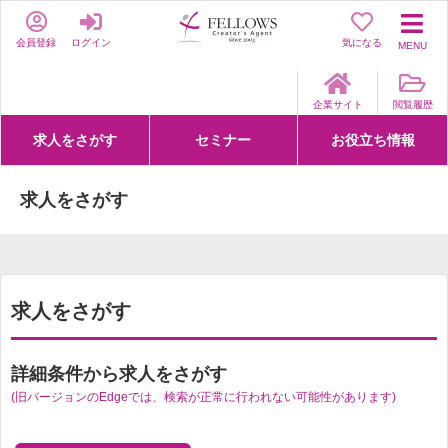
会員登録
ログイン
気になる
MENU
企業サイト
閲覧履歴
求人をさがす
セミナー
お役立ち情報
詳細条件からさがす
求人特集からさがす
セミナーをさがす
クリエイティブNEXT
クリエイターズファーム
e-ラーニング
Fellows Creative Academy
企業研修
お役立ち情報一覧
聞くは一時、聞かぬは一生
クリエイターのお仕事図鑑
クリエイターの声
Q&A
企業様向けお役立ち情報
求人をさがす
求人をさがす
詳細条件から求人をさがす
(旧バージョンのEdgeでは、検索が正常に行われない可能性があります)