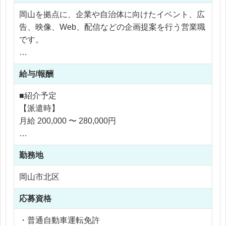
岡山を拠点に、企業や自治体に向けたイベント、広
告、映像、Web、配信などの企画提案を行う営業職
です。
クライアントの課題や要望をヒアリングし、
給与/報酬
「イベントで集客するのか」
「映像で魅力を伝えるのか」
■紹介予定
「Webや広告で情報発信するのか」
【派遣時】
「配信や会場運営まで含めてサポートするのか」
月給 200,000 〜 280,000円
など、目的に合わせたプロモーションを企画してい
きます。
勤務地
【社員化時】
同社では、イベント運営、映像制作、Web制作、配
年収 3,000,000 〜 4,000,000円
岡山市北区
信、広告などを社内で対応できる体制があります。
■社員紹介
そのため、単に決まった商品を売る営業ではなく、
年収 3,000,000 〜 4,000,000円
応募資格
社内の制作・技術・Web部門と連携しながら、クラ
イアントに合わせた提案を組み立てられることが大
・普通自動車運転免許
※応相談