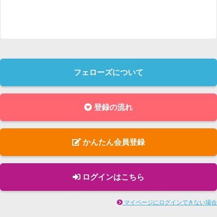
店舗として地域に認知されたいか」といった、事業
や集客の視点から設計を考えていきます。
■■■この仕事の特徴■■■
■企画・コンセプト設計から関われます
決められた仕様に沿って図面を作成するだけではあ
フェローズについて
りません。
登録の流れ
クライアントとの打ち合わせから参加し、店舗のコ
ンセプト、空間の方向性、内装デザインなど、プロ
ジェクトの上流工程から携われます。
かんたん会員登録
■店舗の完成まで見届けられます
デザインや設計だけで業務が終わるのではなく、施
ログインはこちら
工部門や協力会社と連携しながら、実際に店舗が完
成するまで関わることができます。
マイページにログインできない場合
自分が設計した空間が形となり、多くのお客様に利