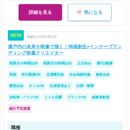
・広告配信レポートの作成、または数値集計の経験
す。
がある方
詳細を見る
気になる
・CTR、CPC、CPA、CVR、ROASなどの基本的
■■■主な業務内容■■■
な広告用語に抵抗がない方
・Web広告の入稿管理
・Excelの基本操作ができる方
NEW
・広告原稿、テキスト、リンク先URLなどのチェッ
掲載日:2026-08-03
ク
瀬戸内の未来を映像で描く｜地域創生×インナーブラン
・広告管理画面での設定確認、簡単な変更対応
ディング映像クリエイター
・配信スケジュールや進行状況の管理
残業月10時間以内
残業月20時間以内
土日休み
週5日勤務
・運用会社とのやり取り、確認対応
・広告配信レポート作成のためのデータ抽出・整理
長期
即日勤務OK
交通費支給
社会保険完備
服装自由
・Excelを使用した数値の流し込み、表の整備
・デジタル広告運用業務のサポート
髪型自由
ネイルOK
社員登用あり
分煙・禁煙
自転車・バイクOK
ミドル活躍
ブランクOK
経験者歓迎
＜やらなくていいこと・求められないこと＞
紹介予定派遣
広告の分析や改善提案、配信方針の決定などは社員
が担当します。
職種
そのため、広告運用全体を一人で任されるポジショ