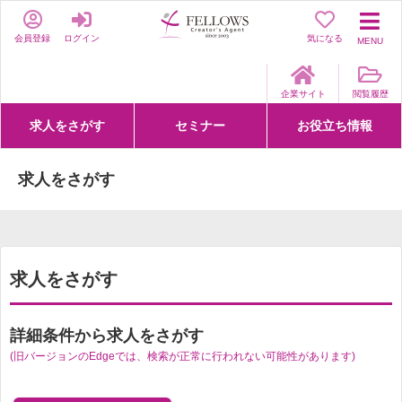
会員登録
ログイン
気になる
MENU
企業サイト
閲覧履歴
求人をさがす
セミナー
お役立ち情報
詳細条件からさがす
求人特集からさがす
セミナーをさがす
クリエイティブNEXT
クリエイターズファーム
e-ラーニング
Fellows Creative Academy
企業研修
お役立ち情報一覧
聞くは一時、聞かぬは一生
クリエイターのお仕事図鑑
クリエイターの声
Q&A
企業様向けお役立ち情報
求人をさがす
求人をさがす
詳細条件から求人をさがす
(旧バージョンのEdgeでは、検索が正常に行われない可能性があります)