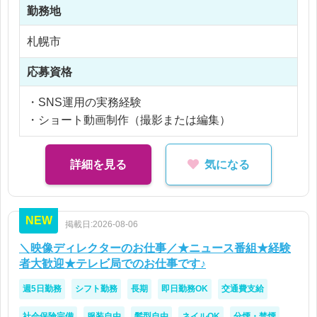
勤務地
※ご経験により優遇
※交通費支給
札幌市
※30時間分の残業代含む（超過分は別途支給）
※残業10時間以内
応募資格
・SNS運用の実務経験
・ショート動画制作（撮影または編集）
詳細を見る
気になる
NEW
掲載日:2026-08-06
＼映像ディレクターのお仕事／★ニュース番組★経験
者大歓迎★テレビ局でのお仕事です♪
週5日勤務
シフト勤務
長期
即日勤務OK
交通費支給
社会保険完備
服装自由
髪型自由
ネイルOK
分煙・禁煙