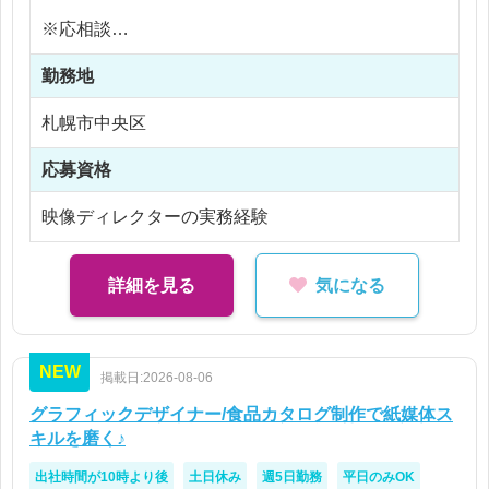
■OA立ち合い
※応相談
■中継構築（LiveU中継、中継車中継）
※ご経験により優遇
■フロアディレクター
勤務地
※交通費支給
■送出ディレクター（PD・SD)
※45時間分の残業代含む（超過分は別途支給）
札幌市中央区
※残業45時間以内
※詳細はエントリー時に説明いたします。不明な点
応募資格
は、ぜひとも問合せくださいませ!
映像ディレクターの実務経験
詳細を見る
気になる
NEW
掲載日:2026-08-06
グラフィックデザイナー/食品カタログ制作で紙媒体ス
キルを磨く♪
出社時間が10時より後
土日休み
週5日勤務
平日のみOK