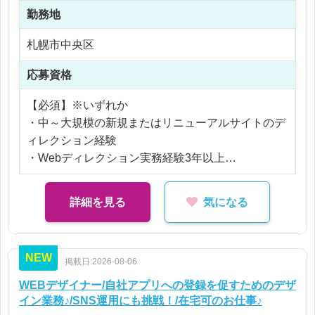
※ご経験により優遇
勤務地
※交通費支給
※残業代全額支給
札幌市中央区
※残業20時間以内
応募資格
【必須】※いずれか
・中～大規模の新規またはリニューアルサイトのデ
ィレクション経験
・Webディレクション実務経験3年以上
・WordPress案件のディレクション経験
【必須スキル】
詳細を見る
気になる
・Officeソフト（PowerPoint／Word／Excel）
・FigmaまたはAdobe XDでのワイヤーフレーム作
成
NEW
掲載日:2026-08-06
【歓迎】
・Photoshop、Illustrator
WEBデザイナー/自社アプリへの登録を促すためのデザ
・GA4、Googleタグマネージャー
イン業務♪/SNS運用にも挑戦！/在宅可のお仕事♪