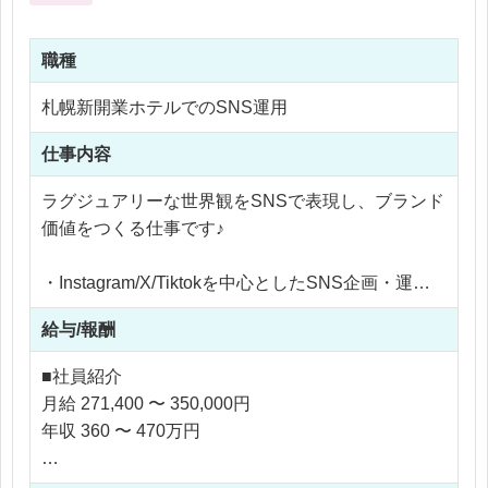
職種
札幌新開業ホテルでのSNS運用
仕事内容
ラグジュアリーな世界観をSNSで表現し、ブランド
価値をつくる仕事です♪
・Instagram/X/Tiktokを中心としたSNS企画・運用
・ショート動画の構成立案、撮影、編集
給与/報酬
・SNSコンテンツ全体の企画・ディレクション業務
・スチール撮影の同行、撮影サポート
■社員紹介
・フォロワー推移・エンゲージメント分析、改善レ
月給 271,400 〜 350,000円
ポートの作成
年収 360 〜 470万円
※応相談