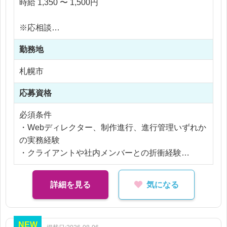
時給 1,350 〜 1,500円
・リリース後の運用、分析、改善提案
※応相談
※経験・スキルに応じて、担当範囲や裁量を調整し
※ご経験により優遇
ます。
勤務地
※交通費支給
※残業代全額支給
札幌市
※残業10時間以内
応募資格
必須条件
・Webディレクター、制作進行、進行管理いずれか
の実務経験
・クライアントや社内メンバーとの折衝経験
歓迎条件
・スポーツ関連サイト、EC、チケット系サービス
詳細を見る
気になる
の経験
・HTML／CSS、CMS更新の基礎知識
・大規模Webサービスの運用・改善経験
NEW