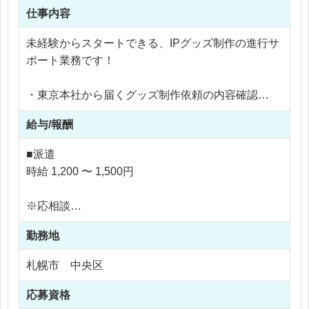
仕事内容
未経験からスタートできる、IPグッズ制作の進行サ
ポート業務です！
・東京本社から届くグッズ制作依頼の内容確認
・制作スケジュールの管理、進捗チェック
給与/報酬
・社内デザイナーへの制作内容共有・調整
・完成データの簡単なチェック
■派遣
・納品までの進行サポート
時給 1,200 〜 1,500円
最初は先輩と一緒に案件を担当し、少しずつできる
※応相談
ことを増やしていきます。
※ご経験により優遇
勤務地
※交通費支給
※残業代全額支給
札幌市 中央区
※残業15時間以内
応募資格