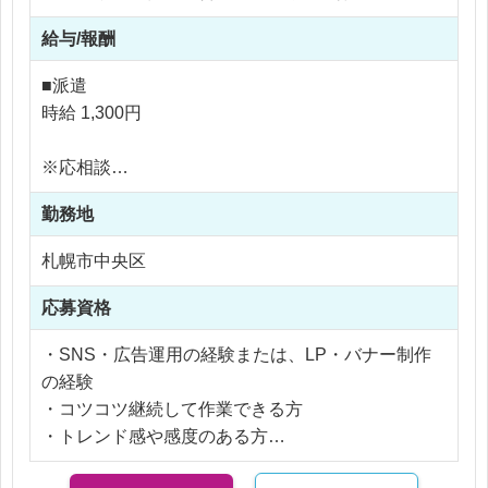
・Instagramの運用（投稿企画・投稿管理）
給与/報酬
・広告運用（配信設定・改善）
・集客用LPの制作
■派遣
・バナー制作
時給 1,300円
・リール動画用素材の展開
★AIなどの最新技術を取り入れながらお仕事を進め
※応相談
ていくことを推奨しています
※ご経験により優遇
勤務地
※交通費支給
※残業代全額支給
札幌市中央区
※残業10時間以内
応募資格
・SNS・広告運用の経験または、LP・バナー制作
の経験
・コツコツ継続して作業できる方
・トレンド感や感度のある方
・学習意欲が高い方