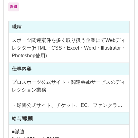
・社内外の関係者を巻き込みながら案件を推進でき
派遣
る方
・新しいツールやAI活用に前向きな方
職種
スポーツ関連案件を多く取り扱う企業にてWebディ
レクター(HTML・CSS・Excel・Word・Illustrator・
Photoshop使用)
仕事内容
プロスポーツ公式サイト・関連Webサービスのディ
レクション業務
・球団公式サイト、チケット、EC、ファンクラブ
関連の企画・改善提案
給与/報酬
・クライアントとの打ち合わせ、要件整理・折衝
・デザイナー、エンジニアと連携した進行管理
■派遣
・仕様整理、スケジュール・品質管理