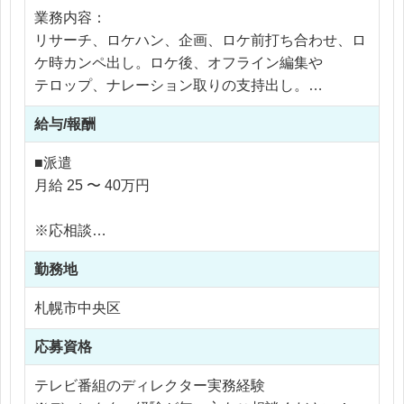
業務内容：
リサーチ、ロケハン、企画、ロケ前打ち合わせ、ロ
ケ時カンペ出し。ロケ後、オフライン編集や
テロップ、ナレーション取りの支持出し。
※ディレクター５名のローテーションで回している
給与/報酬
ため、1ヶ月半から2ヶ月に1回回ってきます！
■派遣
月給 25 〜 40万円
※応相談
※ご経験により優遇
勤務地
※交通費支給
※45時間分の残業代含む（超過分は別途支給）
札幌市中央区
※残業45時間以内
応募資格
テレビ番組のディレクター実務経験