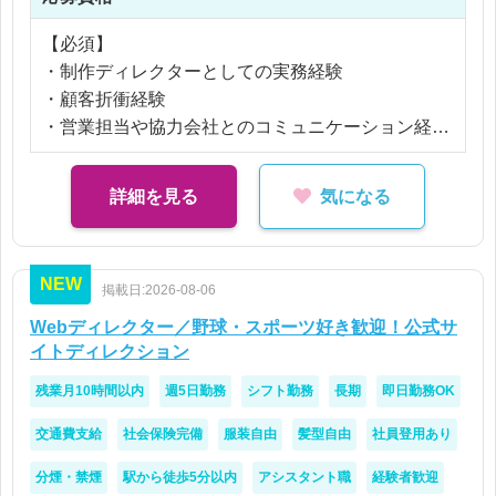
・流通チラシ など
【必須】
紙媒体案件が中心ですが、今後はWeb関連案件の相
・制作ディレクターとしての実務経験
談が発生する可能性もあります。
・顧客折衝経験
Illustrator・Photoshop・InDesignについては実制作
・営業担当や協力会社とのコミュニケーション経験
よりも制作工程を理解しているレベルで問題ありま
・Word、Excelなどの基本的なPCスキル
せん。
詳細を見る
気になる
実際に手を動かすよりも、円滑なディレクションや
【歓迎】
調整業務がメインとなるポジションです。
・グラフィックデザインの実務経験
・紙媒体制作の経験
NEW
掲載日:2026-08-06
・カタログ、チラシ、DMなどの制作経験
・AIツールを活用した業務効率化の経験や興味関心
Webディレクター／野球・スポーツ好き歓迎！公式サ
をお持ちの方
イトディレクション
残業月10時間以内
週5日勤務
シフト勤務
長期
即日勤務OK
【人物像】
・年齢よりもキャリアや実績を重視される環境で活
交通費支給
社会保険完備
服装自由
髪型自由
社員登用あり
躍したい方
分煙・禁煙
駅から徒歩5分以内
アシスタント職
経験者歓迎
・複数案件を並行して管理できる方