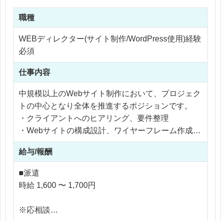
職種
WEBディレクター(サイト制作/WordPress使用)経験
必須
仕事内容
中規模以上のWebサイト制作において、プロジェク
トの中心となり全体を推進するポジションです。
・クライアントへのヒアリング、要件整理
・Webサイトの構成設計、ワイヤーフレーム作成
（Figma／XD）
給与/報酬
・制作進行管理（スケジュール・品質・リソース）
・デザイナー、エンジニアとの連携
■派遣
・WordPress案件のディレクション
時給 1,600 〜 1,700円
※応相談