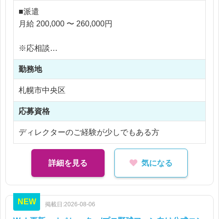
ケ・電話取材）に行き
■派遣
台本を書いていただきます！
月給 200,000 〜 260,000円
編集は、編集者が専門にいます！
※応相談
※ご経験により優遇
勤務地
※交通費支給
※残業代全額支給
札幌市中央区
※残業45時間以内
応募資格
ディレクターのご経験が少しでもある方
詳細を見る
気になる
NEW
掲載日:2026-08-06