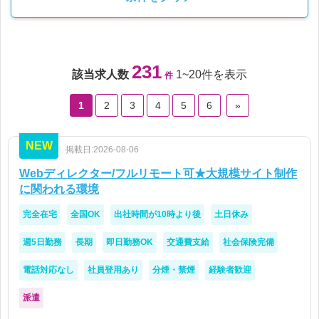
231
該当求人数
1~20件を表示
件
1
2
3
4
5
6
»
NEW
掲載日:2026-08-06
Webディレクター/フルリモート可★大規模サイト制作
に関われる環境
完全在宅
全国OK
出社時間が10時より後
土日休み
週5日勤務
長期
即日勤務OK
交通費支給
社会保険完備
電話対応なし
社員登用あり
分煙・禁煙
経験者歓迎
派遣