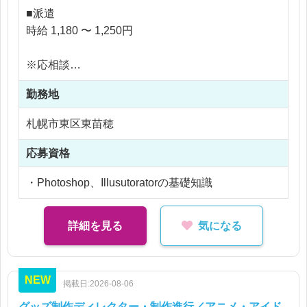
流通業、外食、不動産、パチンコ店等のチラシ・カ
■派遣
タログ・DM等広告物の制作、フリーペーパーの編
時給 1,180 〜 1,250円
集・制作業務です。
※応相談
※簡単な物からお願いしていきます。
※交通費支給
またデザイナーが多く在籍しているため、教育体制
勤務地
※残業代全額支給
が整っております！
※残業20時間以内
札幌市東区東苗穂
◆時給1180円～1２５０円
※希望の方は、社員化も視野に入れた就業も可能で
応募資格
す。
・Photoshop、Illusutoratorの基礎知識
◆交通費支給（上限あり）
詳細を見る
気になる
NEW
掲載日:2026-08-06
グッズ制作ディレクター・制作進行／アニメ・アイド