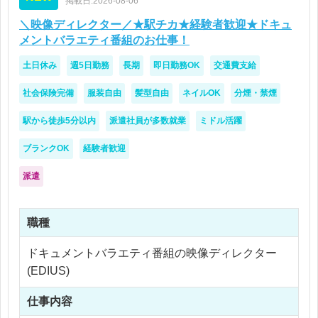
掲載日:2026-08-06
＼映像ディレクター／★駅チカ★経験者歓迎★ドキュ
メントバラエティ番組のお仕事！
土日休み
週5日勤務
長期
即日勤務OK
交通費支給
社会保険完備
服装自由
髪型自由
ネイルOK
分煙・禁煙
駅から徒歩5分以内
派遣社員が多数就業
ミドル活躍
ブランクOK
経験者歓迎
派遣
職種
ドキュメントバラエティ番組の映像ディレクター
(EDIUS)
仕事内容