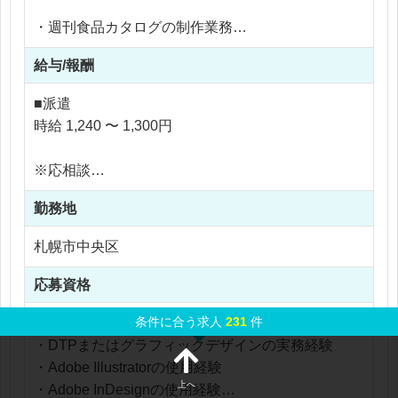
・週刊食品カタログの制作業務
・商品価格のレイアウト（値組）調整
給与/報酬
・画像配置やトリミング、レイアウト調整
・見出しや装飾要素のデザイン修正
■派遣
・原稿チェック、校正対応
時給 1,240 〜 1,300円
・入稿データの作成
※応相談
IllustratorやInDesignを使用しながら、日常的に紙面
※ご経験により優遇
全体の構成バランスを意識した制作を行います。
勤務地
※交通費支給
※残業代全額支給
札幌市中央区
紙媒体に特化し、カタログ制作の基礎力を積み上げ
※残業10時間以内
られる環境は非常に貴重です！
応募資格
特にInDesignを活用した実務経験を深めたい方にと
って、安定就業とスキル向上の両立が叶う案件です
条件に合う求人
231
件
【必須】
♪
・DTPまたはグラフィックデザインの実務経験
チーム体制が整っている点も評価でき、無理なく継
・Adobe Illustratorの使用経験
続的に働きたい経験者にオススメです！
上へ
・Adobe InDesignの使用経験