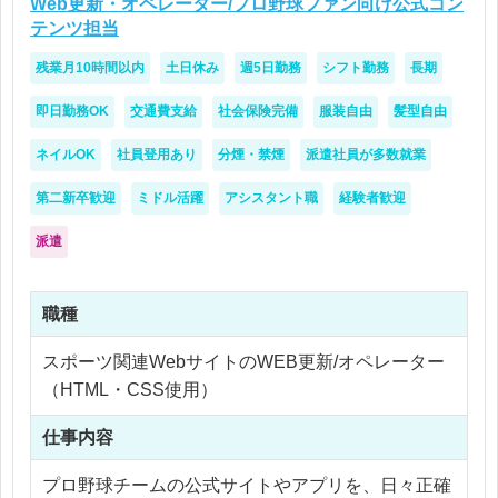
Web更新・オペレーター/プロ野球ファン向け公式コン
テンツ担当
残業月10時間以内
土日休み
週5日勤務
シフト勤務
長期
即日勤務OK
交通費支給
社会保険完備
服装自由
髪型自由
ネイルOK
社員登用あり
分煙・禁煙
派遣社員が多数就業
第二新卒歓迎
ミドル活躍
アシスタント職
経験者歓迎
派遣
職種
スポーツ関連WebサイトのWEB更新/オペレーター
（HTML・CSS使用）
仕事内容
プロ野球チームの公式サイトやアプリを、日々正確