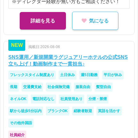
※ディレクター経験が無い方もご相談ください！
詳細を見る
気になる
NEW
掲載日:2026-08-06
SNS運用／新規開業ラグジュアリーホテルの公式SNS
立ち上げ！動画制作まで一貫担当♪
フレックスタイム制度あり
土日休み
週5日勤務
平日が休み
長期
交通費支給
社会保険完備
服装自由
髪型自由
ネイルOK
電話対応なし
社員登用あり
分煙・禁煙
駅から徒歩5分以内
ブランクOK
経験者歓迎
英語を活かす
その他外国語
社員紹介