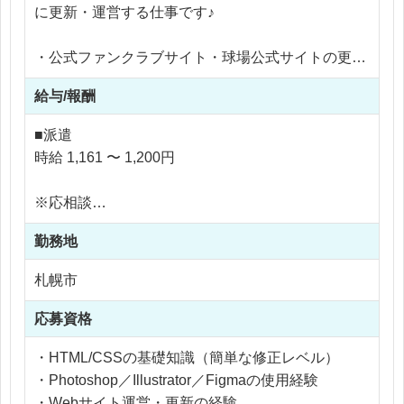
に更新・運営する仕事です♪
・公式ファンクラブサイト・球場公式サイトの更新
- ニュース、ファンクラブ限定コンテンツの登録・
給与/報酬
更新
- 既存ページの情報修正
■派遣
- イベント施策の登録、抽選対応
時給 1,161 〜 1,200円
・球場公式アプリのコンテンツ更新・管理
・画像制作
※応相談
- ニュースバナー、アプリ用画像、グッズページ用
※ご経験により優遇
画像
勤務地
※交通費支給
- Photoshop、Figmaなどを使用
※残業代全額支給
札幌市
・メルマガ配信、各種レポート作成
※残業10時間以内
・クライアント・社内との情報共有、進行管理サポ
応募資格
ート
・HTML/CSSの基礎知識（簡単な修正レベル）
・Photoshop／Illustrator／Figmaの使用経験
・Webサイト運営・更新の経験