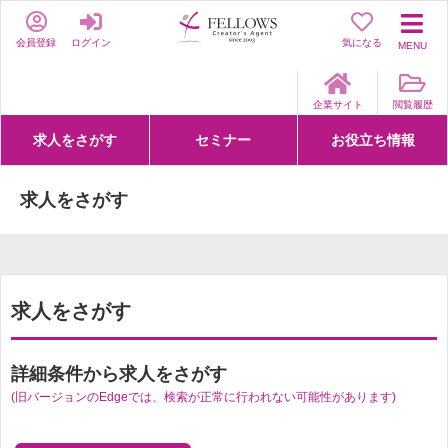
会員登録
ログイン
気になる
MENU
企業サイト
閲覧履歴
求人をさがす
セミナー
お役立ち情報
詳細条件からさがす
求人特集からさがす
セミナーをさがす
クリエイティブNEXT
クリエイターズファーム
e-ラーニング
Fellows Creative Academy
企業研修
お役立ち情報一覧
聞くは一時、聞かぬは一生
クリエイターのお仕事図鑑
クリエイターの声
Q&A
企業様向けお役立ち情報
求人をさがす
求人をさがす
詳細条件から求人をさがす
(旧バージョンのEdgeでは、検索が正常に行われない可能性があります)