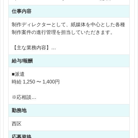
仕事内容
制作ディレクターとして、紙媒体を中心とした各種
制作案件の進行管理を担当していただきます。
【主な業務内容】
・クライアント、営業担当、協力会社との折衝・調
給与/報酬
整業務
・制作スケジュールの設計および進行管理
■派遣
・品質管理および納品対応
時給 1,250 〜 1,400円
・案件全体の課題整理と改善提案
・デザイナーや制作スタッフとの連携・ディレクシ
※応相談
ョン
※ご経験により優遇
【担当制作物例】
勤務地
※交通費支給
・商品カタログ
※残業代全額支給
西区
・各種チラシ
※残業10時間 〜 20時間以内
・DM（ダイレクトメール）
応募資格