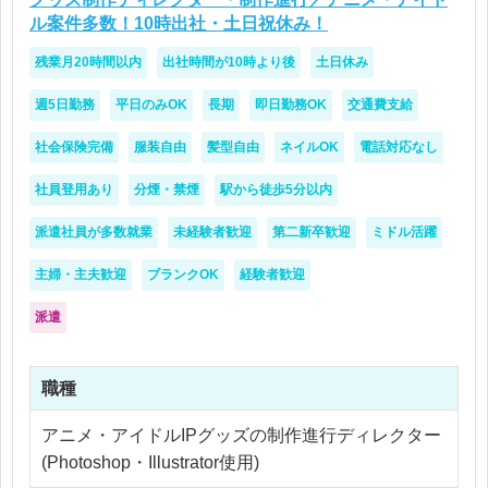
ル案件多数！10時出社・土日祝休み！
残業月20時間以内
出社時間が10時より後
土日休み
週5日勤務
平日のみOK
長期
即日勤務OK
交通費支給
社会保険完備
服装自由
髪型自由
ネイルOK
電話対応なし
社員登用あり
分煙・禁煙
駅から徒歩5分以内
派遣社員が多数就業
未経験者歓迎
第二新卒歓迎
ミドル活躍
主婦・主夫歓迎
ブランクOK
経験者歓迎
派遣
職種
アニメ・アイドルIPグッズの制作進行ディレクター
(Photoshop・Illustrator使用)