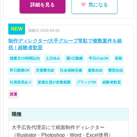
詳細を見る
気になる
NEW
掲載日:2026-08-06
制作ディレクター/大手グループ常駐で複数案件を統
括！経験者歓迎
残業月20時間以内
土日休み
週5日勤務
平日のみOK
長期
即日勤務OK
交通費支給
社会保険完備
服装自由
髪型自由
社員登用あり
派遣社員が多数就業
ブランクOK
経験者歓迎
派遣
職種
大手広告代理店にて紙面制作ディレクター
（Illustrator・Photoshop・Word・Excel使用）