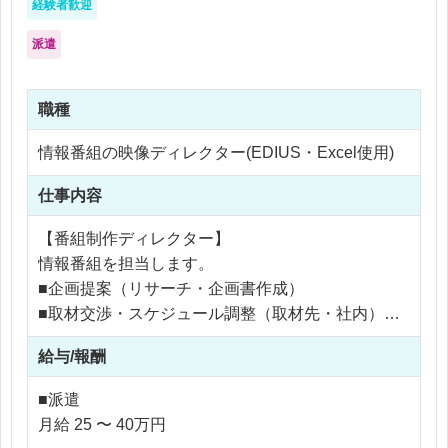
経験者歓迎
派遣
職種
情報番組の映像ディレクター(EDIUS・Excel使用)
仕事内容
【番組制作ディレクター】
情報番組を担当します。
■企画提案（リサーチ・企画書作成）
■取材交渉・スケジュール調整（取材先・社内）
■企画構成・原稿作成
給与/報酬
■取材
■映像編集（EDIUS)
■派遣
■SP(=テロップ）発注
月給 25 〜 40万円
■ナレーション収録