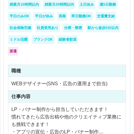
・写真撮影、ライティングディレクション
残業月10時間以内
残業月20時間以内
土日休み
週5日勤務
・プロジェクトマネジメント、予算管理経験
・Webデザイナーまたはフロントエンド経験
平日のみOK
平日が休み
長期
即日勤務OK
交通費支給
社会保険完備
社員登用あり
分煙・禁煙
駅から徒歩5分以内
ミドル活躍
ブランクOK
経験者歓迎
派遣
職種
WEBデザイナー(SNS・広告の運用まで担当)
仕事内容
LP・バナー制作から担当していただきます！
慣れてきたら広告出稿や他のクリエイティブ業務に
も挑戦できます！
・アプリの宣伝・広告のLP・バナー制作