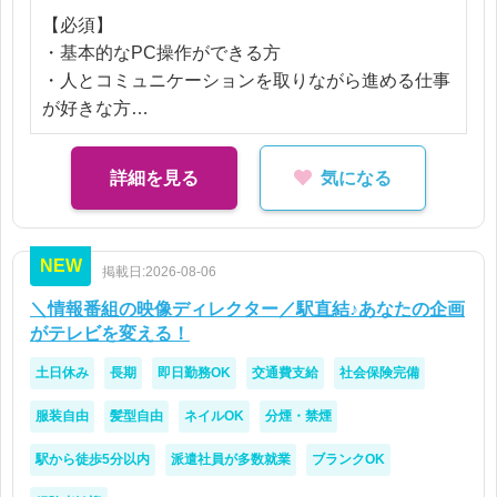
【必須】
・基本的なPC操作ができる方
・人とコミュニケーションを取りながら進める仕事
が好きな方
【歓迎】
・アニメ、アイドル、グッズ制作に興味がある方
詳細を見る
気になる
・進行管理やディレクションに挑戦してみたい方
・Photoshop、Illustratorを触ったことがある方（実
務不問）
NEW
掲載日:2026-08-06
＼情報番組の映像ディレクター／駅直結♪あなたの企画
がテレビを変える！
土日休み
長期
即日勤務OK
交通費支給
社会保険完備
服装自由
髪型自由
ネイルOK
分煙・禁煙
駅から徒歩5分以内
派遣社員が多数就業
ブランクOK