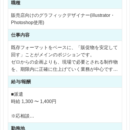
職種
販売店向けのグラフィックデザイナー(illustrator・
Photoshop使用)
仕事内容
既存フォーマットをベースに、「販促物を安定して
回す」ことがメインのポジションです。
ゼロからの企画よりも、現場で必要とされる制作物
を、期限内に正確に仕上げていく業務が中心です。
■具体的な制作物
給与/報酬
・販売店向けPOP（価格訴求・キャンペーン告知な
ど）
■派遣
・折込チラシ／店頭配布チラシ
時給 1,300 〜 1,400円
・店舗メニュー表（定番・季節更新）
■日々の業務の流れ（イメージ）
※応相談
社内担当者から依頼内容を受け取る
※ご経験により優遇
（「この商品のPOPを作りたい」「このチラシを
勤務地