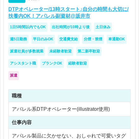
◆ 業務の特徴
DTPオペレーター/13時スタート♪自分の時間も大切に/
制作担当者は現在1名（50代女性）
扶養内OK！アパレル副資材@坂井市
業務量が増え手が回らないための増員です。
1日5時間以内でもOK
出社時間が10時より後
土日休み
デジタル広告の知識があると活かせます。
通信サービス（インターネット・スマホ）の基本的
週5日勤務
平日のみOK
交通費支給
分煙・禁煙
車通勤OK
な知識は必要です。
派遣社員が多数就業
未経験者歓迎
第二新卒歓迎
アシスタント職
ブランクOK
経験者歓迎
派遣
職種
アパレル系DTPオペレーター(illustrator使用)
仕事内容
アパレル製品に欠かせない、おしゃれで可愛いタグ