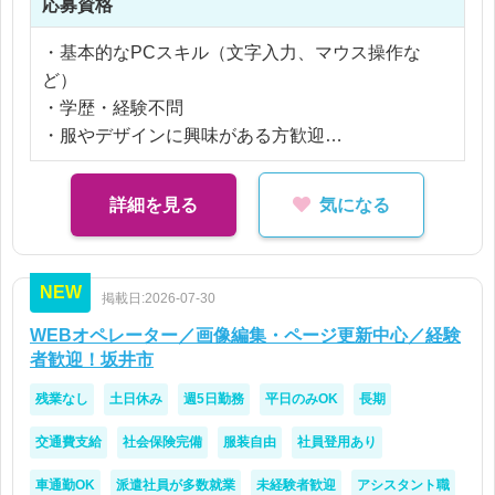
応募資格
未経験の方でも、先輩スタッフが丁寧に教えてくれ
・基本的なPCスキル（文字入力、マウス操作な
るので安心してスタートできます！
ど）
・学歴・経験不問
・服やデザインに興味がある方歓迎
・Illustratorの操作に興味がある方歓迎
詳細を見る
気になる
NEW
掲載日:2026-07-30
WEBオペレーター／画像編集・ページ更新中心／経験
者歓迎！坂井市
残業なし
土日休み
週5日勤務
平日のみOK
長期
交通費支給
社会保険完備
服装自由
社員登用あり
車通勤OK
派遣社員が多数就業
未経験者歓迎
アシスタント職