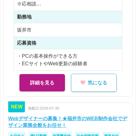
※応相談
※ご経験により優遇
勤務地
※交通費支給
※残業なし
坂井市
応募資格
・PCの基本操作ができる方
・ECサイトやWeb更新の経験者
詳細を見る
気になる
NEW
掲載日:2026-07-30
Webデザイナーの募集！★福井市のWEB制作会社でデ
ザイン業務全般をお任せ！