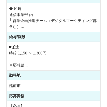
◆ 所属
通信事業部 内
└ 営業企画推進チーム（デジタルマーケティング部
含む）
◆ 業務の主な役割
給与/報酬
通信サービス（インターネット・スマホなど）の販
促活動を支える 販促物制作・デジタル広告運用の担
■派遣
当。
時給 1,150 〜 1,300円
◆ 具体的な仕事内容
＜販促物の制作業務＞
※応相談
WEB広告用バナー制作
※ご経験により優遇
Adobe Premiere を使った動画編集・加工
勤務地
※交通費支給
LINE公式アカウントの配信管理（※月10本／すべ
※残業なし
越前市
て内製）
応募資格
※電話対応はありませんが、お客様とコミュニケー
ションを取る場面はあります。
【必須】