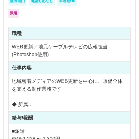
服装自由
電話対応なし
車通勤OK
→ スピード・正確性・調整力が活きる仕事
・1人デザイナー体制
派遣
→ 自分で優先順位をつけやすい反面、
「どのくらいのボリュームか」は事前確認がおす
職種
すめです
■任される範囲
WEB更新／地元ケーブルテレビの広報担当
・デザインの微調整（レイアウト・配色・バラン
(Photoshop使用)
ス）
・制作スケジュールの簡単な自己管理
仕事内容
・修正対応の優先順位付け
地域密着メディアのWEB更新を中心に、販促全体
※アートディレクションやブランディング設計など
を支える制作業務です。
上流工程は基本発生しない想定です
◆ 所属
通信事業部 内
給与/報酬
└ 営業企画推進チーム（デジタルマーケティング部
含む）
■派遣
◆ 業務の主な役割
時給 1,228 〜 1,300円