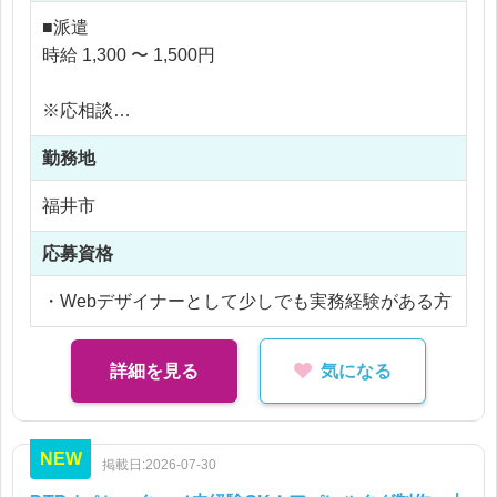
リードデザイナーのデザイン方向性を元にWEBデ
■派遣
ザインしていただきます。
時給 1,300 〜 1,500円
契約スタート時は、LP作成からスタートしていきま
す。
※応相談
※交通費支給
自社ECサイト運営もスタート予定なので、ECサイ
勤務地
※残業なし
ト経験がある方もおすすめです。
福井市
まずはお気軽にご相談ください！
応募資格
・Webデザイナーとして少しでも実務経験がある方
詳細を見る
気になる
NEW
掲載日:2026-07-30