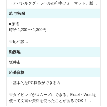
・アパレルタグ・ラベルの印字フォーマット、版下
作成
給与/報酬
・印字ルール・仕様に沿ったレイアウト調整
・内容によっては、代替レイアウトの提案
■派遣
・顧客情報・注文内容のデータ登録、管理
時給 1,200 〜 1,300円
※最初の半年間はOJT、先輩の指示・チェックを受
※応相談
けながら進めます。
※ご経験により優遇
アパレルのタグやラベルの流し込みをお任せいたし
勤務地
※交通費支給
ます！
※残業代全額支給
坂井市
Illustratorの実務経験を積みたい方にはオススメのお
※残業10時間以内
仕事です♪
応募資格
・基本的なPC操作ができる方
※タイピングがスムーズにできる。Excel・Wordを
使って文書や資料を使ったことがあるでOK！
DTP未経験OK