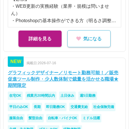
・WEB更新の実務経験（業界・規模は問いませ
＜社内コミュニケーション＞
ん）
Teams を使った担当者間の情報共有
・Photoshopの基本操作ができる方（明るさ調整・
各部署との制作調整・進行管理
切り抜きなど）
【歓迎】
詳細を見る
気になる
◆ 業務の特徴
・チラシやDMなど紙媒体に携わったことがある方
制作担当者は現在1名（50代女性）
・動画制作に興味がある方
業務量が増え手が回らないための増員です。
「更新だけ経験がある」「DTPは補助レベル」とい
NEW
デジタル広告の知識があると活かせます。
掲載日:2026-07-16
う方でもご相談いただけます。
通信サービス（インターネット・スマホ）の基本的
グラフィックデザイナー／リモート勤務可能！／販売
な知識は必要です。
促進ツール制作・少人数体制で裁量を活かせる職場★
期間限定
在宅OK
残業月20時間以内
土日休み
週5日勤務
平日のみOK
長期
即日勤務OK
交通費支給
社会保険完備
服装自由
髪型自由
自転車・バイクOK
ミドル活躍