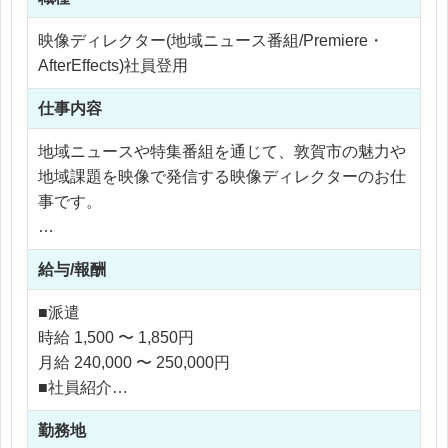
映像ディレクター(地域ニュース番組/Premiere・
AfterEffects)社員登用
仕事内容
地域ニュースや特集番組を通じて、敦賀市の魅力や
地域課題を映像で発信する映像ディレクターのお仕
事です。
【業務内容】
給与/報酬
・地域イベントの取材
・行政案件の企画制作
■派遣
・ニュース原稿構成
時給 1,500 〜 1,850円
・番組企画立案
月給 240,000 〜 250,000円
・インタビュー対応
■社員紹介
・撮影ディレクション
月給 300,000 〜 350,000円
・映像編集
勤務地
年収 4,500,000 〜 5,000,000円