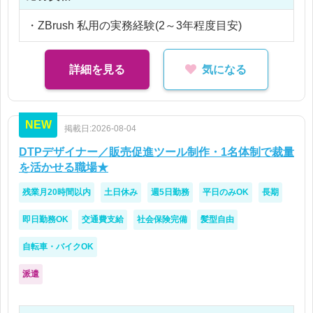
・ZBrush 私用の実務経験(2～3年程度目安)
詳細を見る
気になる
NEW
掲載日:2026-08-04
DTPデザイナー／販売促進ツール制作・1名体制で裁量
を活かせる職場★
残業月20時間以内
土日休み
週5日勤務
平日のみOK
長期
即日勤務OK
交通費支給
社会保険完備
髪型自由
自転車・バイクOK
派遣