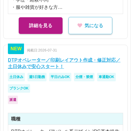
・服や雑貨が好きな方
・おしゃれや可愛いものに興味がある方
・Illustratorの操作に興味がある方歓迎
詳細を見る
気になる
NEW
掲載日:2026-07-31
DTPオペレーター／印刷レイアウト作成・修正対応／
土日休みで安心スタート！
土日休み
週5日勤務
平日のみOK
分煙・禁煙
車通勤OK
ブランクOK
派遣
職種