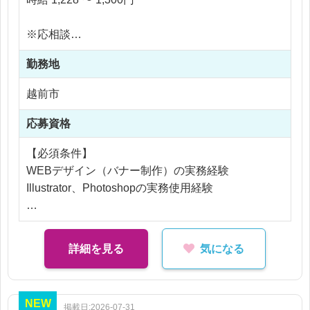
通信サービス（インターネット・スマホなど）の販
促活動を支える 販促物制作・デジタル広告運用の担
※応相談
当。
※ご経験により優遇
◆ 具体的な仕事内容
勤務地
※交通費支給
※残業なし
越前市
＜販促物の制作業務＞
WEB広告用バナー制作
応募資格
Adobe Premiere を使った動画編集・加工
LINE公式アカウントの配信管理（※月10本／すべ
【必須条件】
て内製）
WEBデザイン（バナー制作）の実務経験
Illustrator、Photoshopの実務使用経験
※電話対応はありませんが、お客様とコミュニケー
ションを取る場面はあります。
【歓迎条件】
デジタル広告・WEB運用の経験
詳細を見る
気になる
＜社内コミュニケーション＞
動画編集（Premiere）の使用経験
Teams を使った担当者間の情報共有
各部署との制作調整・進行管理
NEW
掲載日:2026-07-31