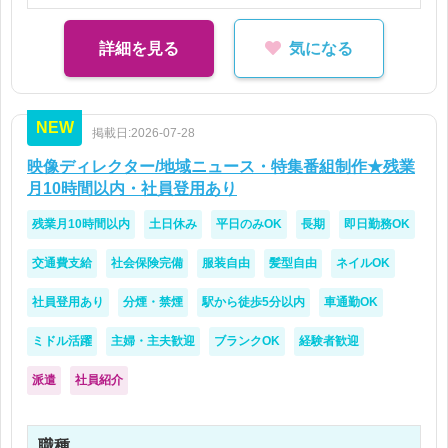
DTP未経験OK
Illustratorを少しでも触ったことがある方歓迎！
詳細を見る
気になる
職業訓練校卒、別職種からのチャレンジも歓迎！
NEW
掲載日:2026-07-28
映像ディレクター/地域ニュース・特集番組制作★残業
月10時間以内・社員登用あり
残業月10時間以内
土日休み
平日のみOK
長期
即日勤務OK
交通費支給
社会保険完備
服装自由
髪型自由
ネイルOK
社員登用あり
分煙・禁煙
駅から徒歩5分以内
車通勤OK
ミドル活躍
主婦・主夫歓迎
ブランクOK
経験者歓迎
派遣
社員紹介
職種