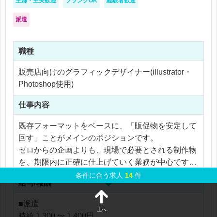
主婦・主夫歓迎
ブランクOK
経験者歓迎
派遣
職種
販売店向けのグラフィックデザイナー(illustrator・
Photoshop使用)
仕事内容
既存フォーマットをベースに、「販促物を安定して
回す」ことがメインのポジションです。
ゼロからの企画よりも、現場で必要とされる制作物
を、期限内に正確に仕上げていく業務が中心です。
■具体的な制作物
条件に合う求人
14
件
給与/報酬
・販売店向けPOP（価格訴求・キャンペーン告知な
ど）
■派遣
・折込チラシ／店頭配布チラシ
上へ
時給 1,300 〜 1,400円