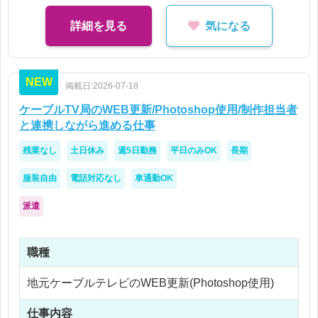
Illustratorを少しでも触ったことがある方歓迎！
詳細を見る
気になる
職業訓練校卒、別職種からのチャレンジも歓迎！
NEW
掲載日:2026-07-18
ケーブルTV局のWEB更新/Photoshop使用/制作担当者
と連携しながら進める仕事
残業なし
土日休み
週5日勤務
平日のみOK
長期
服装自由
電話対応なし
車通勤OK
派遣
職種
地元ケーブルテレビのWEB更新(Photoshop使用)
仕事内容