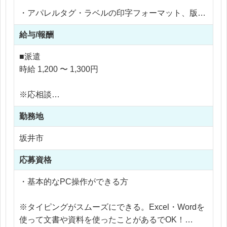
・アパレルタグ・ラベルの印字フォーマット、版下
作成
給与/報酬
・印字ルール・仕様に沿ったレイアウト調整
・内容によっては、代替レイアウトの提案
■派遣
・顧客情報・注文内容のデータ登録、管理
時給 1,200 〜 1,300円
※最初の半年間はOJT、先輩の指示・チェックを受
※応相談
けながら進めます。
※ご経験により優遇
アパレルのタグやラベルの流し込みをお任せいたし
勤務地
※交通費支給
ます！
※残業代全額支給
坂井市
Illustratorの実務経験を積みたい方にはオススメのお
※残業10時間以内
仕事です♪
応募資格
・基本的なPC操作ができる方
※タイピングがスムーズにできる。Excel・Wordを
使って文書や資料を使ったことがあるでOK！