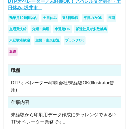
DTPオペレーター／未経験OK！アパレルタグ制作・土
日休み♪坂井市
残業月10時間以内
土日休み
週5日勤務
平日のみOK
長期
交通費支給
分煙・禁煙
車通勤OK
派遣社員が多数就業
未経験者歓迎
主婦・主夫歓迎
ブランクOK
派遣
職種
DTPオペレーター/印刷会社/未経験OK(Illustrator使
用)
仕事内容
未経験から印刷用データ作成にチャレンジできるD
TPオペレーター業務です。