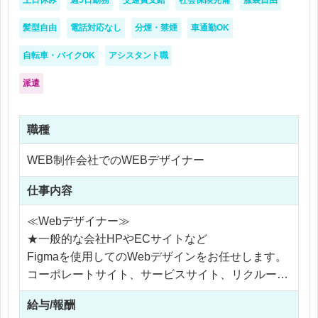
土日休み
週5日勤務
交通費支給
社会保険完備
服装自由
髪型自由
電話対応なし
分煙・禁煙
車通勤OK
自転車・バイクOK
アシスタント職
派遣
職種
WEB制作会社でのWEBデザイナー
仕事内容
≪Webデザイナー≫
★一般的な会社HPやECサイトなど
Figmaを使用してのWebデザインをお任せします。
コーポレートサイト、サービスサイト、リクルート
サイト、ランディングページなど様々なデザイン業
給与/報酬
務に携わっていただきます。