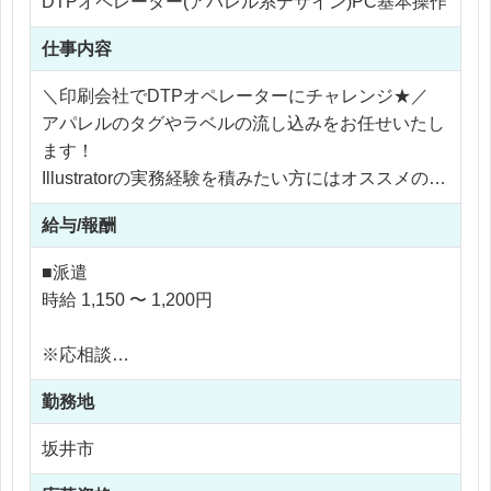
DTPオペレーター(アパレル系デザイン)PC基本操作
仕事内容
＼印刷会社でDTPオペレーターにチャレンジ★／
アパレルのタグやラベルの流し込みをお任せいたし
ます！
Illustratorの実務経験を積みたい方にはオススメのお
仕事です♪
給与/報酬
具体的な業務内容
■派遣
・お客様から依頼された内容をもとに、専用ソフト
時給 1,150 〜 1,200円
（Illustrator）を使って印刷レイアウトを作成しま
す。
※応相談
・印字ルールや製品の決まりごとに合わせて、正確
※ご経験により優遇
にデータを作成します。
勤務地
※交通費支給
・お客様にレイアウトを提案し、必要に応じて修正
※残業代全額支給
坂井市
を行います。
※残業10時間以内
・顧客情報をシステムに登録・管理します。