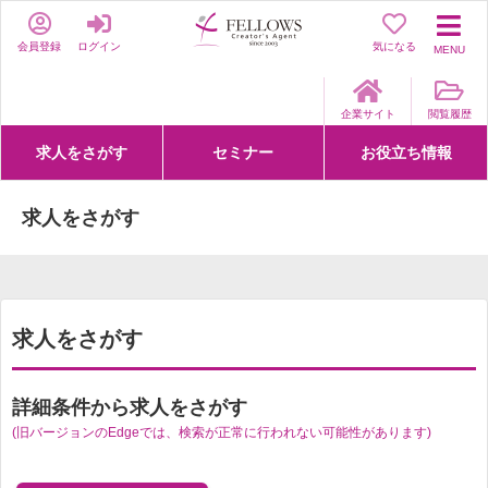
会員登録
ログイン
気になる
MENU
企業サイト
閲覧履歴
求人をさがす
セミナー
お役立ち情報
詳細条件からさがす
求人特集からさがす
セミナーをさがす
クリエイティブNEXT
クリエイターズファーム
e-ラーニング
Fellows Creative Academy
企業研修
お役立ち情報一覧
聞くは一時、聞かぬは一生
クリエイターのお仕事図鑑
クリエイターの声
Q&A
企業様向けお役立ち情報
求人をさがす
求人をさがす
詳細条件から求人をさがす
(旧バージョンのEdgeでは、検索が正常に行われない可能性があります)