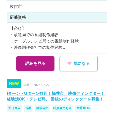
・テロップ制作指示
敦賀市
・放送準備
※交通費支給
・番組全体の進行管理
※残業代全額支給
応募資格
・企画から納品まで一貫対応
※残業10時間以内
【必須】
あなたが制作した番組は地域住民の情報源となり、
・放送局での番組制作経験
地域活性化や行政広報にも貢献します。
・ケーブルテレビ局での番組制作経験
・映像制作会社での制作経験
【就業先のおすすめポイント】
・普通自動車免許（AT限定可）
地域密着メディアだからこそ、自分の取材した内容
・Premiere使用経験
詳細を見る
気になる
が地域の人々に直接届く実感があります。
また、一部工程だけではなく企画から放送まで担当
【歓迎】
できるため、映像ディレクターとして幅広い経験を
・映像ディレクション経験
NEW
積めます。
掲載日:2026-07-27
・番組プロデュース経験
・行政案件経験
Iターン・Uターン歓迎！福井市・映像ディレクター！
・チームマネジメント経験
経験浅OK・テレビ局、 番組のディレクターを募集！
・AfterEffects使用経験
土日休み
長期
服装自由
社員登用あり
車通勤OK
・ニュース制作経験