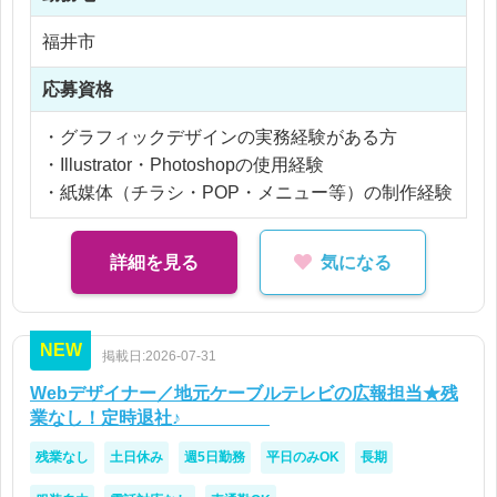
※交通費支給
修正したい」など）
※残業なし
福井市
フォーマットや過去データを確認
（既存テンプレート・過去デザインをベースに方
応募資格
向性を整理）
Illustrator／Photoshopで制作
・グラフィックデザインの実務経験がある方
・レイアウト調整
・Illustrator・Photoshopの使用経験
・テキスト修正／差し替え
・紙媒体（チラシ・POP・メニュー等）の制作経験
・画像配置／簡単なレタッチ
社内確認 → 修正対応
詳細を見る
気になる
（細かい文言・価格調整などの修正が中心）
入稿データ作成・納品
NEW
掲載日:2026-07-31
■業務の特徴（誤解されやすい部分）
Webデザイナー／地元ケーブルテレビの広報担当★残
・「裁量が大きい」＝すべて自己判断、ではなく
業なし！定時退社♪
→ ベースや指示はある中で“任される範囲が広
残業なし
土日休み
週5日勤務
平日のみOK
長期
い”イメージ
・フォーマット中心＝単調、ではなく