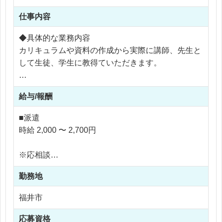
仕事内容
◆具体的な業務内容
カリキュラムや資料の作成から実際に講師、先生と
して生徒、学生に教得ていただきます。
ZBrush 使用の実務経験がある方にお薦めです。
給与/報酬
学生に現場で活躍できるような言語や使い方などを
教えていただきます。
■派遣
時給 2,000 〜 2,700円
詳細はお気軽にお問い合わせください♪
※応相談
【その他お仕事条件】
※ご経験により優遇
・福井駅より徒歩5分!
勤務地
※交通費支給
・週2勤務、1日3時間（2回の授業）～、働き方は自
※残業なし
福井市
由です！
・副業を考えている方におすすめ！
応募資格