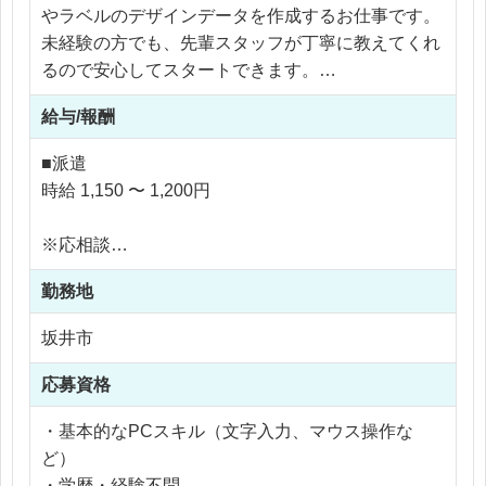
やラベルのデザインデータを作成するお仕事です。
未経験の方でも、先輩スタッフが丁寧に教えてくれ
るので安心してスタートできます。
時短勤務なので、家庭やプライベートとの両立も無
給与/報酬
理なくできます。
■派遣
具体的な業務内容
時給 1,150 〜 1,200円
・お客様から依頼された内容をもとに、専用ソフト
（Illustrator）を使って印刷レイアウトを作成しま
※応相談
す。
※ご経験により優遇
・デザインのルールや製品の決まりごとに合わせ
勤務地
※交通費支給
て、正確にデータを作成します。
※残業代全額支給
坂井市
・お客様にレイアウトを提案し、必要に応じて修正
※残業10時間以内
を行います。
応募資格
・顧客情報をシステムに登録・管理します。
・基本的なPCスキル（文字入力、マウス操作な
ど）
・学歴・経験不問