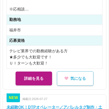
★撮影の下準備(人、場所の手配など)
★撮影者との打合せ
※応相談
★カメラマン、レポーターとの打合せ
※ご経験により優遇
★撮影指示と編集
勤務地
※交通費支給
など。
※残業代全額支給
福井市
※残業10時間以内
まずはお気軽にご相談ください！
応募資格
テレビ業界での勤務経験がある方
★多少でも大歓迎です！
ＵＩターンも大歓迎！
詳細を見る
気になる
NEW
掲載日:2026-07-27
未経験OK！DTPオペレーター／アパレルタグ制作・土