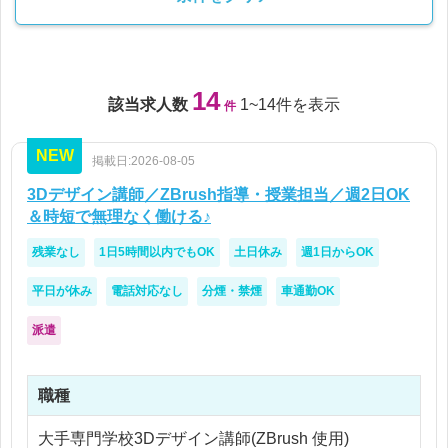
14
該当求人数
1~14件を表示
件
NEW
掲載日:2026-08-05
3Dデザイン講師／ZBrush指導・授業担当／週2日OK
＆時短で無理なく働ける♪
残業なし
1日5時間以内でもOK
土日休み
週1日からOK
平日が休み
電話対応なし
分煙・禁煙
車通勤OK
派遣
職種
大手専門学校3Dデザイン講師(ZBrush 使用)