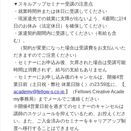
▼スキルアップセミナー受講の注意点

・就業時間外または休日に受講してください

・現派遣先での就業に支障が出ないよう、4週間に計4
日のお休み（法定休日）を確保してください

・派遣契約期間内に受講してください（有給も含
む）。

　（契約が変更になった場合は受講費をお支払いいた
だきますのでご注意ください）

・セミナーにお申込み後、欠席された場合は受講可能
時間は消費されず、給与の支給もありません

・セミナーにお申し込み後のキャンセルは、開催4営
業日前（土日祝・弊社 休業日除く）の23:59迄に、【
academy@fellow-s.co.jp 
】（Fellows Creative Acade
my事務局）までメールでご連絡ください

※開催4営業日前を過ぎてのセミナーのキャンセルは
講師のスケジュールを抑えているため、お控えくださ
い。また、ご入金済みのセミナーをキャリアアップ制
度へ移行することはできません
