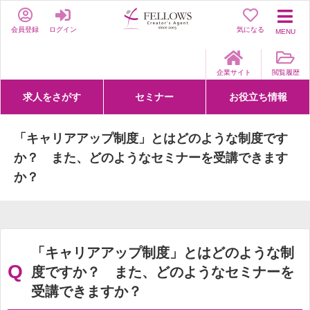
会員登録
ログイン
気になる
MENU
企業サイト
閲覧履歴
求人をさがす
セミナー
お役立ち情報
詳細条件からさがす
求人特集からさがす
セミナーをさがす
クリエイティブNEXT
クリエイターズファーム
e-ラーニング
Fellows Creative Academy
企業研修
お役立ち情報一覧
聞くは一時、聞かぬは一生
クリエイターのお仕事図鑑
クリエイターの声
Q&A
企業様向けお役立ち情報
「キャリアアップ制度」とはどのような制度です
か？ また、どのようなセミナーを受講できます
か？
「キャリアアップ制度」とはどのような制
Q
度ですか？ また、どのようなセミナーを
受講できますか？