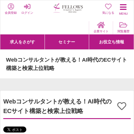
会員登録
ログイン
気になる
MENU
企業サイト
閲覧履歴
求人をさがす
セミナー
お役立ち情報
詳細条件からさがす
求人特集からさがす
セミナーをさがす
クリエイティブNEXT
クリエイターズファーム
e-ラーニング
Fellows Creative Academy
企業研修
お役立ち情報一覧
聞くは一時、聞かぬは一生
クリエイターのお仕事図鑑
クリエイターの声
Q&A
企業様向けお役立ち情報
Webコンサルタントが教える！AI時代のECサイト
構築と検索上位戦略
Webコンサルタントが教える！AI時代の
ECサイト構築と検索上位戦略