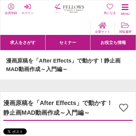
会員登録
ログイン
気になる
MENU
企業サイト
閲覧履歴
求人をさがす
セミナー
お役立ち情報
詳細条件からさがす
求人特集からさがす
セミナーをさがす
クリエイティブNEXT
クリエイターズファーム
e-ラーニング
Fellows Creative Academy
企業研修
お役立ち情報一覧
聞くは一時、聞かぬは一生
クリエイターのお仕事図鑑
クリエイターの声
Q&A
企業様向けお役立ち情報
漫画原稿を「After Effects」で動かす！静止画
MAD動画作成～入門編～
漫画原稿を「After Effects」で動かす！
静止画MAD動画作成～入門編～