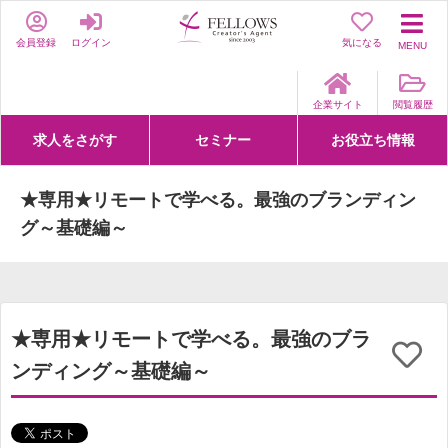
会員登録
ログイン
気になる
MENU
企業サイト
閲覧履歴
求人をさがす
セミナー
お役立ち情報
詳細条件からさがす
求人特集からさがす
セミナーをさがす
クリエイティブNEXT
クリエイターズファーム
e-ラーニング
Fellows Creative Academy
企業研修
お役立ち情報一覧
聞くは一時、聞かぬは一生
クリエイターのお仕事図鑑
クリエイターの声
Q&A
企業様向けお役立ち情報
★専用★リモートで学べる。最強のブランディン
グ～基礎編～
★専用★リモートで学べる。最強のブラ
ンディング～基礎編～