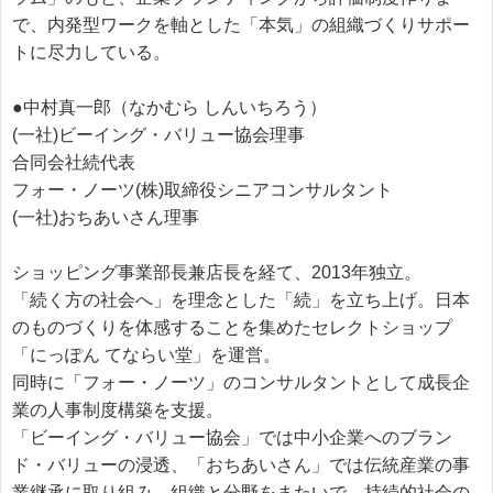
で、内発型ワークを軸とした「本気」の組織づくりサポー
トに尽力している。
●中村真一郎（なかむら しんいちろう）
(一社)ビーイング・バリュー協会理事
合同会社続代表
フォー・ノーツ(株)取締役シニアコンサルタント
(一社)おちあいさん理事
ショッピング事業部長兼店長を経て、2013年独立。
「続く方の社会へ」を理念とした「続」を立ち上げ。日本
のものづくりを体感することを集めたセレクトショップ
「にっぽん てならい堂」を運営。
同時に「フォー・ノーツ」のコンサルタントとして成長企
業の人事制度構築を支援。
「ビーイング・バリュー協会」では中小企業へのブラン
ド・バリューの浸透、「おちあいさん」では伝統産業の事
業継承に取り組み、組織と分野をまたいで、持続的社会の