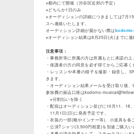
※都内にて開催（渋谷区近郊の予定）

※どちらか1日のみ

※オーディションの詳細につきましては7月1
スへ連絡いたします。

オーディション詳細が届かない際は
kodomo-
※オーディション結果は8月25日(火)までに連
注意事項：
・事務所等に所属の方は所属もとに承諾の上、
・保護者の方の同意を必ず得てからご応募くだ
・レッスンや本番の様子を撮影・録音し、SN
きます。

・オーディション結果メールを受け取り後、9
参加費の振込口座はkodomo-musical@fellow
　※分割払いを除く

・配役はオーディション並びに10月11、18
　11月1日(日)に発表予定です。

・衣装の一部(靴やインナー等)、小道具を各
・公演Tシャツ(3,500円程度)を別途ご購入い
・本番の演出効果として、スモークマシンを