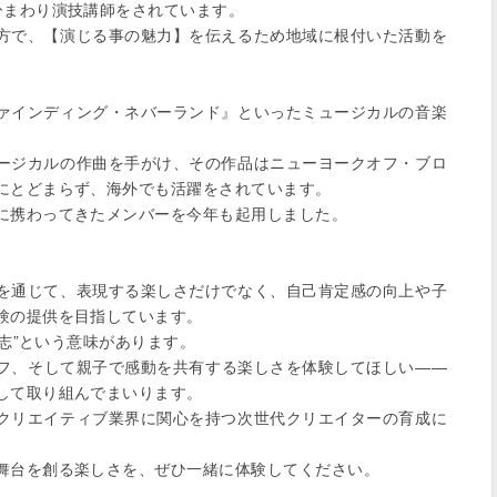
まわり演技講師をされています。

方で、【演じる事の魅力】を伝えるため地域に根付いた活動を
ァインディング・ネバーランド』といったミュージカルの音楽
ージカルの作曲を手がけ、その作品はニューヨークオフ・ブロ
にとどまらず、海外でも活躍をされています。

に携わってきたメンバーを今年も起用しました。

を通じて、表現する楽しさだけでなく、自己肯定感の向上や子
験の提供を目指しています。

志”という意味があります。

フ、そして親子で感動を共有する楽しさを体験してほしい――
して取り組んでまいります。

クリエイティブ業界に関心を持つ次世代クリエイターの育成に
舞台を創る楽しさを、ぜひ一緒に体験してください。


