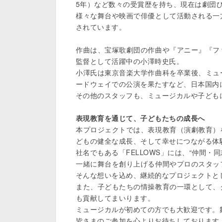
5年）など数々の受賞歴を持ち、現在は劇団ひ
様々な舞台や映画で俳優として活動される一
されています。

作曲は、宝塚歌劇団の作曲や『アニー』『フ
監督として活躍中の小澤時史氏。

小澤氏は東京音楽大学作曲科を卒業後、ミュ
ードウェイでの公演を果たすなど、日本国内
その他のスタッフも、ミュージカルや子ども
表現教育を通じて、子どもたちの成長へ
本プロジェクトでは、表現教育（演劇教育）
どもの健全な成長、そして幸せにつながる体
社名でもある「FELLOWS」には、“仲間・同
一緒に舞台を創り上げる仲間やプロのスタッ
そんな想いを込め、継続的なプロジェクトと
また、子どもたちの情操教育の一環として、
も貢献してまいります。

ミュージカルが初めての方でも大歓迎です。
皆さまのご参加を心よりお待ちしております。