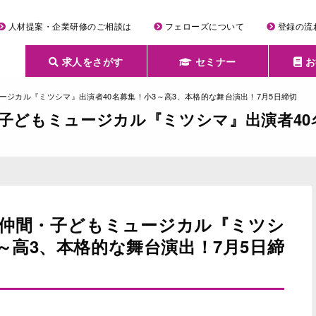
人材提案・企業研修のご相談は
フェローズについて
登録の流
求人をさがす
セミナー
お
詳細条件からさがす
求人特集からさがす
セミナーをさがす
クリエイティブNEXT
クリエイターズファーム
e-ラーニング
Fellows Creative Academy
企業研修
お役立ち情報一覧
聞くは一時、聞かぬは一生
クリエイターのお仕事図鑑
クリエイターの声
Q&A
企業様向けお役立ち情報
ミュージカル『ミツシマ』出演者40名募集！小3～高3、本格的な舞台演出！7月5日締切
間・子どもミュージカル『ミツシマ』出演者4
WS仲間・子どもミュージカル『ミツシ
～高3、本格的な舞台演出！7月5日締