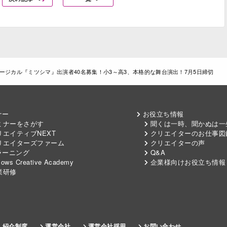
ミュージカル『ミツシマ』出演者40名募集！小3～高3、本格的な舞台演出！7月5日締切
ナー
お役立ち情報
ミナーをさがす
聞くは一時、聞かぬは一
エイティブNEXT
クリエイターのお仕事図
リエイターズファーム
クリエイターの声
ラーニング
Q&A
lows Creative Academy
企業様向けお役立ち情報
業研修
人紹介制度
運営会社
運営会社採用
お問い合わせ