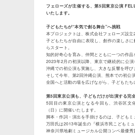
フェローズが主催する、第5回東京公演 FE
いたします。
子どもたちが“本気で創る舞台”へ挑戦
本プロジェクトは、株式会社フェローズ設立2
子どもたちが自由に表現し、創作の楽しさに
らスタート。

知的好奇心を育み、仲間とともに一つの作品
2023年2月の初演以降、東京で継続的に公演
沖縄での初公演も実施し、大きな反響を呼びま
そして今年、第2回沖縄公演、熊本での初公演
全国へと活動の場を広げながら、子どもたちに
第5回東京公演も、子どもだけが出演する完
5回目の東京公演となる今回も、渋谷区文化
（日）に開催いたします。

脚本・作詞・演出を手掛けるのは、子どもミ
万田氏は2013年誕生の『横浜市民こどもミ
神奈川県地劇ミュージカル公開コンペ最優秀賞