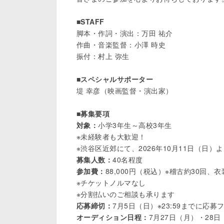
■STAFF
脚本・作詞・演出：万田 祐介

作曲・音楽監督：小澤 時史

振付：村上 弥生

■
スペシャルサポーター
堤 幸彦（映画監督・演出家）

■募集要項
対象：
小学3年生～高校3年生

※未経験者も大歓迎！

募集人数：
参加費：
88,000円（税込）※稽古約30回、
※チケットノルマなし

応募締切：
オーディション日程：
7月27日（月）・28日