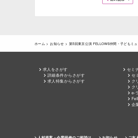
ホーム
お知らせ
第5回東京公演 FELLOWS仲間・子ども
求人をさがす
セミ
詳細条件からさがす
セ
求人特集からさがす
クリ
ク
e-
Fel
企
人材提案・企業研修のご相談は
お知らせ
ご友