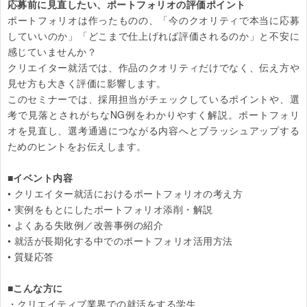
応募前に見直したい、ポートフォリオの評価ポイント
ポートフォリオは作ったものの、「今のクオリティで本当に応募
していいのか」「どこまで仕上げれば評価されるのか」と不安に
感じていませんか？

クリエイター就活では、作品のクオリティだけでなく、伝え方や
見せ方も大きく評価に影響します。

このセミナーでは、採用担当がチェックしているポイントや、選
考で見落とされがちなNG例をわかりやすく解説。ポートフォリ
オを見直し、選考通過につながる内容へとブラッシュアップする
ためのヒントをお伝えします。

■イベント内容
• クリエイター就活におけるポートフォリオの考え方

• 実例をもとにしたポートフォリオ添削・解説

• よくある失敗例／改善事例の紹介

• 就活が長期化する中でのポートフォリオ活用方法

• 質疑応答

■こんな方に
・クリエイティブ業界での就活をする学生
