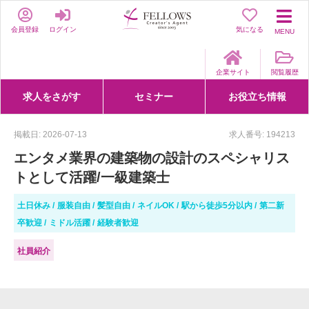
会員登録
ログイン
気になる
MENU
企業サイト
閲覧履歴
求人をさがす
セミナー
お役立ち情報
詳細条件からさがす
求人特集からさがす
セミナーをさがす
クリエイティブNEXT
クリエイターズファーム
e-ラーニング
Fellows Creative Academy
企業研修
お役立ち情報一覧
聞くは一時、聞かぬは一生
クリエイターのお仕事図鑑
クリエイターの声
Q&A
企業様向けお役立ち情報
掲載日: 2026-07-13
求人番号: 194213
エンタメ業界の建築物の設計のスペシャリス
トとして活躍/一級建築士
土日休み
服装自由
髪型自由
ネイルOK
駅から徒歩5分以内
第二新
卒歓迎
ミドル活躍
経験者歓迎
社員紹介