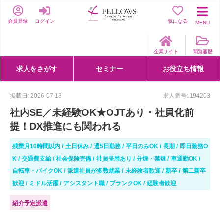
会員登録
ログイン
気になる
MENU
企業サイト
閲覧履歴
求人をさがす
セミナー
お役立ち情報
詳細条件からさがす
求人特集からさがす
セミナーをさがす
クリエイティブNEXT
クリエイターズファーム
e-ラーニング
Fellows Creative Academy
企業研修
お役立ち情報一覧
聞くは一時、聞かぬは一生
クリエイターのお仕事図鑑
クリエイターの声
Q&A
企業様向けお役立ち情報
掲載日: 2026-07-13
求人番号: 194203
社内SE／未経験OK★OJTあり・社員化前
提！DX推進にも関われる
残業月10時間以内
土日休み
週5日勤務
平日のみOK
長期
即日勤務O
K
交通費支給
社会保険完備
社員登用あり
分煙・禁煙
車通勤OK
自転車・バイクOK
派遣社員が多数就業
未経験者歓迎
新卒
第二新卒
歓迎
ミドル活躍
アシスタント職
ブランクOK
経験者歓迎
紹介予定派遣