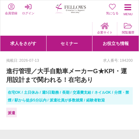
会員登録
ログイン
気になる
MENU
企業サイト
閲覧履歴
求人をさがす
セミナー
お役立ち情報
詳細条件からさがす
求人特集からさがす
セミナーをさがす
クリエイティブNEXT
クリエイターズファーム
e-ラーニング
Fellows Creative Academy
企業研修
お役立ち情報一覧
聞くは一時、聞かぬは一生
クリエイターのお仕事図鑑
クリエイターの声
Q&A
企業様向けお役立ち情報
掲載日: 2026-07-13
求人番号: 194200
進行管理／大手自動車メーカーG★KPI・運
用設計まで関われる！在宅あり
在宅OK
土日休み
週5日勤務
長期
交通費支給
ネイルOK
分煙・禁
煙
駅から徒歩5分以内
派遣社員が多数就業
経験者歓迎
派遣