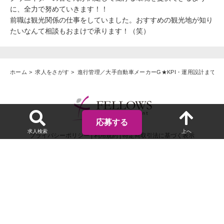
に、全力で努めていきます！！
前職は観光関係の仕事をしていました。おすすめの観光地が知り
たいなんて相談もおまけで承ります！（笑）
ホーム
求人をさがす
進行管理／大手自動車メーカーG★KPI・運用設計まで関
応募する
求人検索
上へ
プライバシーポリシー
|
利用規約
|
特定商取引法に基づく表示
© 2003 FELLOWS Inc.
ABOUT SSL CERTIFICATES