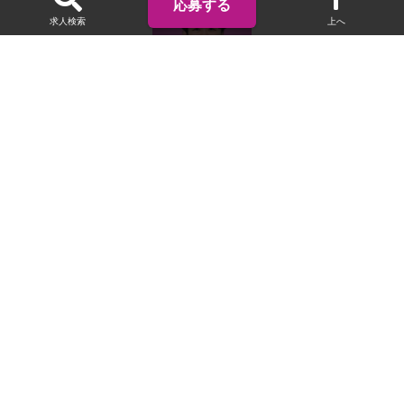
応募する
求人検索
上へ
名古屋支社
エージェント
千頭和 祐太朗
TEL. 070-7797-5404
なにか困ったことや相談があればいつでもどんな内容でも良いの
でご連絡ください！！
クリエイターの皆さんが満足して働ける環境を提供できるよう
に、全力で努めていきます！！
前職は観光関係の仕事をしていました。おすすめの観光地が知り
たいなんて相談もおまけで承ります！（笑）
ホーム
求人をさがす
テクニカルライター／未経験OK★自動車整備マニュアル