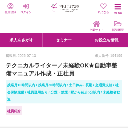
会員登録
ログイン
気になる
MENU
企業サイト
閲覧履歴
求人をさがす
セミナー
お役立ち情報
詳細条件からさがす
求人特集からさがす
セミナーをさがす
クリエイティブNEXT
クリエイターズファーム
e-ラーニング
Fellows Creative Academy
企業研修
お役立ち情報一覧
聞くは一時、聞かぬは一生
クリエイターのお仕事図鑑
クリエイターの声
Q&A
企業様向けお役立ち情報
掲載日: 2026-07-13
求人番号: 194199
テクニカルライター／未経験OK★自動車整
備マニュアル作成・正社員
残業月10時間以内
残業月20時間以内
土日休み
長期
交通費支給
社
会保険完備
社員登用あり
分煙・禁煙
駅から徒歩5分以内
未経験者歓
迎
社員紹介