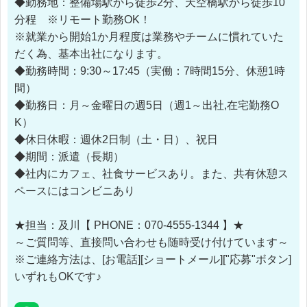
◆勤務地：整備場駅から徒歩2分、天空橋駅から徒歩10
分程 ※リモート勤務OK！
※就業から開始1か月程度は業務やチームに慣れていた
だく為、基本出社になります。
◆勤務時間：9:30～17:45（実働：7時間15分、休憩1時
間）
◆勤務日：月～金曜日の週5日（週1～出社,在宅勤務O
K）
◆休日休暇：週休2日制（土・日）、祝日
◆期間：派遣（長期）
◆社内にカフェ、社食サービスあり。また、共有休憩ス
ペースにはコンビニあり
★担当：及川【 PHONE：070-4555-1344 】★
～ご質問等、直接問い合わせも随時受け付けています～
※ご連絡方法は、[お電話][ショートメール]["応募"ボタン]
いずれもOKです♪