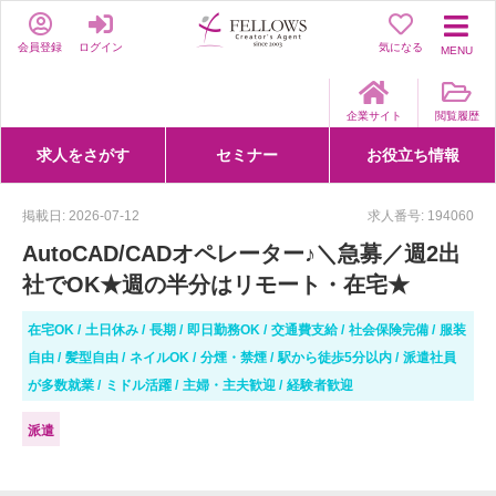
会員登録
ログイン
気になる
MENU
企業サイト
閲覧履歴
求人をさがす
セミナー
お役立ち情報
詳細条件からさがす
求人特集からさがす
セミナーをさがす
クリエイティブNEXT
クリエイターズファーム
e-ラーニング
Fellows Creative Academy
企業研修
お役立ち情報一覧
聞くは一時、聞かぬは一生
クリエイターのお仕事図鑑
クリエイターの声
Q&A
企業様向けお役立ち情報
掲載日: 2026-07-12
求人番号: 194060
AutoCAD/CADオペレーター♪＼急募／週2出
社でOK★週の半分はリモート・在宅★
在宅OK
土日休み
長期
即日勤務OK
交通費支給
社会保険完備
服装
自由
髪型自由
ネイルOK
分煙・禁煙
駅から徒歩5分以内
派遣社員
が多数就業
ミドル活躍
主婦・主夫歓迎
経験者歓迎
派遣