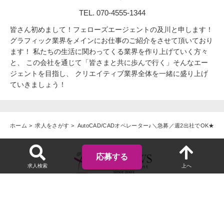
TEL. 070-4555-1344
皆さん初めまして！フェローズエージェントの及川と申します！
グラフィック業界をメインにお仕事のご紹介をさせて頂いており
ます！ 私たちの生活に関わってくる業界を作り上げていく方々
と、 この会社を通じて「皆さまと共に歩んで行く」そんなエー
ジェントを目指し、 クリエイティブ業界全体を一緒に盛り上げ
ていきましょう！
ホーム
求人をさがす
AutoCAD/CADオペレーター♪＼急募／週2出社でOK
応募する
求人検索
上へ
プライバシーポリシー
|
利用規約
|
特定商取引法に基づく表示
© 2003 FELLOWS Inc.