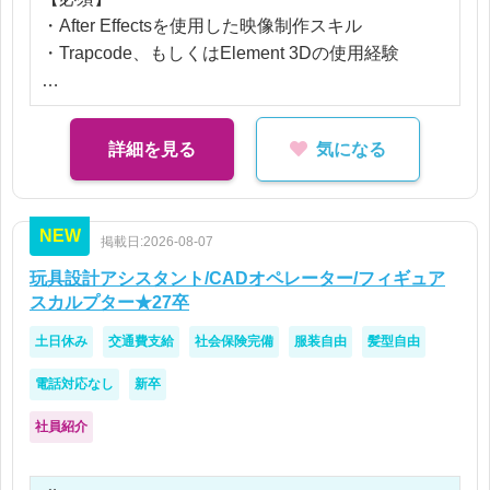
・After Effectsを使用した映像制作スキル
・Trapcode、もしくはElement 3Dの使用経験
【歓迎】
・データオーサリング経験
詳細を見る
気になる
NEW
掲載日:2026-08-07
玩具設計アシスタント/CADオペレーター/フィギュア
スカルプター★27卒
土日休み
交通費支給
社会保険完備
服装自由
髪型自由
電話対応なし
新卒
社員紹介