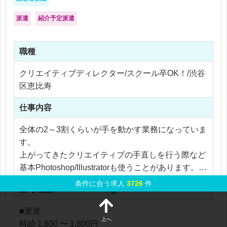
派遣
紹介予定派遣
職種
クリエイティブディレクター/スクール卒OK！/渋谷
区恵比寿
仕事内容
全体の2～3割くらいが手を動かす業務になっていま
す。
上がってきたクリエイティブの手直しを行う際など
基本Photoshop/Illustratorも使うことがあります。
（普段からツールを触る機会はあります）
条件に合う求人
3726
件
給与/報酬
■バナーディレクション・効果のあるクリエイティ
■派遣
ブの型化
上へ
時給 1,600 〜 1,800円