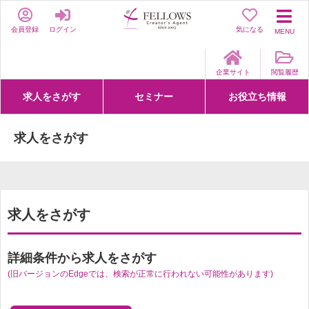
会員登録
ログイン
気になる
MENU
企業サイト
閲覧履歴
求人をさがす
セミナー
お役立ち情報
詳細条件からさがす
求人特集からさがす
セミナーをさがす
クリエイティブNEXT
クリエイターズファーム
e-ラーニング
Fellows Creative Academy
企業研修
お役立ち情報一覧
聞くは一時、聞かぬは一生
クリエイターのお仕事図鑑
クリエイターの声
Q&A
企業様向けお役立ち情報
求人をさがす
求人をさがす
詳細条件から求人をさがす
(旧バージョンのEdgeでは、検索が正常に行われない可能性があります)