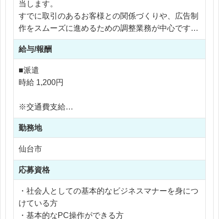
当します。
すでに取引のあるお客様との関係づくりや、広告制
作をスムーズに進めるための調整業務が中心です。
給与/報酬
具体的には、
・既存のお客様への定期訪問
■派遣
・広告や販促物に関するご要望のヒアリング
時給 1,200円
・新しい広告制作やキャンペーンなどのご相談対応
・見積書や提案資料などの作成
※交通費支給
・お客様から伺った内容をクリエイターへ共有
※残業なし
・デザイナーなど制作担当者との打ち合わせ
勤務地
・広告制作のスケジュール確認
仙台市
・制作物の内容確認
・完成した広告物の納品対応
応募資格
・担当案件の進捗管理
・社会人としての基本的なビジネスマナーを身につ
入社後すぐに一人でお客様を担当するわけではあり
けている方
ません。
・基本的なPC操作ができる方