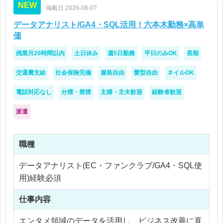
NEW
掲載日:2026-08-07
おすすめポイント
データアナリスト/GA4・SQL活用！六本木勤務×高単
・エンタメの現場でリアルな企画経験が積める
価
・未経験でも「企画」に関われるレアポジション
残業月20時間以内
土日休み
週5日勤務
平日のみOK
長期
交通費支給
社会保険完備
服装自由
髪型自由
ネイルOK
電話対応なし
分煙・禁煙
主婦・主夫歓迎
経験者歓迎
派遣
職種
データアナリスト(EC・ファンクラブ/GA4・SQL使
用)経験必須
仕事内容
エンタメ領域のデータを活用し、ビジネス改善に直