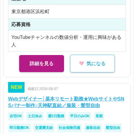
東京都港区浜松町
【社員化時】
年収 400 〜 600万円
応募資格
YouTubeチャンネルの数値分析・運用に興味がある
※応相談
人
※ご経験により優遇
※交通費支給
※45時間分の残業代含む（超過分は別途支給）
詳細を見る
気になる
※残業45時間以内
NEW
掲載日:2026-08-07
Webデザイナー│基本リモート勤務★WebサイトやSN
Sバナー制作♪天神駅直結／服装・髪型自由
在宅OK
土日休み
週5日勤務
平日のみOK
長期
即日勤務OK
交通費支給
社会保険完備
服装自由
髪型自由