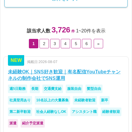
3,726
該当求人数
1~20件を表示
件
1
2
3
4
5
6
»
NEW
掲載日:2026-08-07
未経験OK｜SNS好き歓迎｜有名配信YouTubeチャン
ネルの制作会社でSNS運用
週5日勤務
長期
交通費支給
服装自由
髪型自由
社員登用あり
10名以上の大量募集
未経験者歓迎
新卒
第二新卒歓迎
社会人経験なしOK
アシスタント職
経験者歓迎
派遣
紹介予定派遣