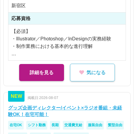
※残業代全額支給
新宿区
※残業10時間以内
応募資格
【必須】
・Illustrator／Photoshop／InDesignの実務経験
・制作業務における基本的な進行理解
【歓迎】
・印刷／販促物制作の進行管理経験
詳細を見る
気になる
・制作ディレクション経験
NEW
掲載日:2026-08-07
グッズ企画ディレクター/イベント×ラジオ番組・未経
験OK！在宅可能！
在宅OK
シフト勤務
長期
交通費支給
服装自由
髪型自由