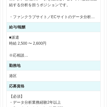
結する分析を担うポジションです。
・ファンクラブサイト／ECサイトのデータ分析
・Google Analytics 4を用いた流入分析・CV分析
給与/報酬
・SQLを用いたデータ抽出・加工（購買履歴・ユー
ザー属性など）
■派遣
・Tableauを用いたデータ可視化・レポート作成
時給 2,500 〜 2,600円
・分析結果に基づく改善提案
・社内からのデータ活用相談対応
※応相談
・データリテラシー向上施策の推進
※ご経験により優遇
勤務地
※交通費支給
※残業代全額支給
港区
※残業20時間以内
応募資格
【必須】
・データ分析業務経験2年以上