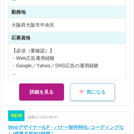
・チームマネジメント／育成
※応相談
勤務地
※ご経験により優遇
※交通費支給
大阪府大阪市中央区
※残業代全額支給
※残業20時間以内
応募資格
【必須（要確認）】
・Web広告運用経験
・Google／Yahoo／SNS広告の運用経験
【歓迎（要確認）】
・データ分析／改善提案経験
詳細を見る
気になる
・マネジメント経験
NEW
掲載日:2026-08-07
Webデザイナー/LP・バナー制作特化♪コーディングな
し/残業月平均3時間！