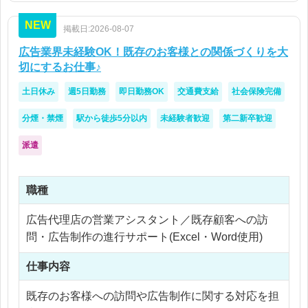
NEW
掲載日:2026-08-07
【人物像】
・成果にこだわったデザインをしたい方
広告業界未経験OK！既存のお客様との関係づくりを大
・ユーザー視点で考えられる方
切にするお仕事♪
土日休み
週5日勤務
即日勤務OK
交通費支給
社会保険完備
分煙・禁煙
駅から徒歩5分以内
未経験者歓迎
第二新卒歓迎
派遣
職種
広告代理店の営業アシスタント／既存顧客への訪
問・広告制作の進行サポート(Excel・Word使用)
仕事内容
既存のお客様への訪問や広告制作に関する対応を担