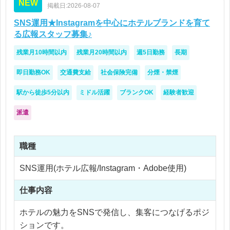
NEW
コミュニケーションツールも多数導入していますの
掲載日:2026-08-07
で、働きやすい職場環境が整っております。
SNS運用★Instagramを中心にホテルブランドを育て
る広報スタッフ募集♪
残業月10時間以内
残業月20時間以内
週5日勤務
長期
即日勤務OK
交通費支給
社会保険完備
分煙・禁煙
駅から徒歩5分以内
ミドル活躍
ブランクOK
経験者歓迎
派遣
職種
SNS運用(ホテル広報/Instagram・Adobe使用)
仕事内容
ホテルの魅力をSNSで発信し、集客につなげるポジ
ションです。