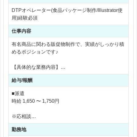
DTPオペレーター(食品パッケージ制作/Illustrator使
用)経験必須
仕事内容
有名商品に関わる販促物制作で、実績がしっかり積
めるポジションです♪
【具体的な業務内容】
・入稿データのチェック・修正
給与/報酬
・レイアウト調整、画像補正、レタッチ
・印刷物の手配・納品調整
■派遣
・営業・工場との進行管理・ディレクション
時給 1,650 〜 1,750円
・メール／チャットでのやり取り
※応相談
※ご経験により優遇
勤務地
※交通費支給