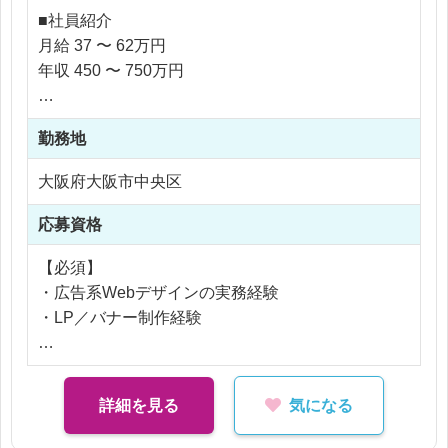
・マーケターと連携したCV向上施策の実行
■社員紹介
※コーディング業務はありません
月給 37 〜 62万円
年収 450 〜 750万円
※応相談
勤務地
※ご経験により優遇
※交通費支給
大阪府大阪市中央区
※みなし残業20時間（平均0～10時間程度）
応募資格
【必須】
・広告系Webデザインの実務経験
・LP／バナー制作経験
【歓迎】
・CV改善などマーケティング視点での制作経験
詳細を見る
気になる
・A/Bテストやデータ分析経験
・広告代理店でのデザイン経験