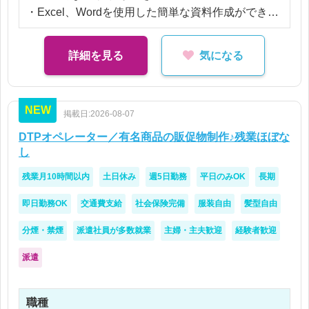
まずは先輩社員との同行を通して、お客様の特徴や
・Excel、Wordを使用した簡単な資料作成ができる
広告制作の流れ、仕事の進め方を覚えていただきま
方
す。
・普通自動車運転免許をお持ちの方
詳細を見る
気になる
お客様と社内の制作スタッフの間に立ち、コミュニ
ケーションを取りながら広告づくりを進めていきま
す。
NEW
掲載日:2026-08-07
DTPオペレーター／有名商品の販促物制作♪残業ほぼな
し
残業月10時間以内
土日休み
週5日勤務
平日のみOK
長期
即日勤務OK
交通費支給
社会保険完備
服装自由
髪型自由
分煙・禁煙
派遣社員が多数就業
主婦・主夫歓迎
経験者歓迎
派遣
職種