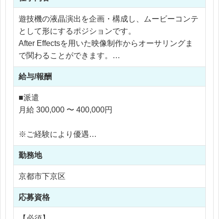
遊技機の液晶演出を企画・構成し、ムービーコンテ
として形にするポジションです。
After Effectsを用いた映像制作からオーサリングま
で関わることができます。
給与/報酬
・パチンコ・パチスロ液晶演出の企画立案
・ムービーコンテの作成（構図・演出・動き設計）
■派遣
・After Effectsを使用した映像編集
月給 300,000 〜 400,000円
・データオーサリング（実装前のデータ構築・調
整）
※ご経験により優遇
・他チームとの連携
※交通費支給
・演出のブラッシュアップおよび修正対応
勤務地
※30時間分の残業代含む（超過分は別途支給）
※残業20時間以内
京都市下京区
応募資格
【必須】