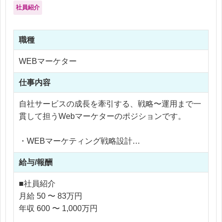
社員紹介
職種
WEBマーケター
仕事内容
自社サービスの成長を牽引する、戦略〜運用まで一
貫して担うWebマーケターのポジションです。
・WEBマーケティング戦略設計
・Google／Yahoo／Metaなどの広告運用
給与/報酬
・広告データ分析、改善提案
・アフィリエイト／アドネットワーク運用
■社員紹介
・KPI設計、パフォーマンス改善
月給 50 〜 83万円
・プロジェクト進行管理
年収 600 〜 1,000万円
・クライアントミーティング参加