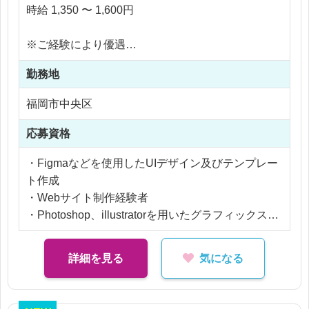
も魅力です。
時給 1,350 〜 1,600円
【業務内容】
※ご経験により優遇
Webサイトの新規開発・運用・更新業務、LINE、S
※交通費支給
NSアカウントの運用・更新業務においてのデザイ
勤務地
※残業なし
ンディレクション、デザイン制作業務に従事いただ
福岡市中央区
きます。
・Webコンテンツのビジュアル・グラフィックデザ
応募資格
イン
・スマホアプリ、WebサービスのUIデザイン
・Figmaなどを使用したUIデザイン及びテンプレー
・SNS広告・投稿バナーなどのデザイン
ト作成
・Webサイト制作経験者
企画提案から構築、運用、効果測定までワンストッ
・Photoshop、illustratorを用いたグラフィックスキ
プでWebマーケティングの業務に関わることがで
ル
き、自身の成長に直結するのが魅力です。
詳細を見る
気になる
基本リモート勤務で、月2~4回ほど出社いただく環
境です。