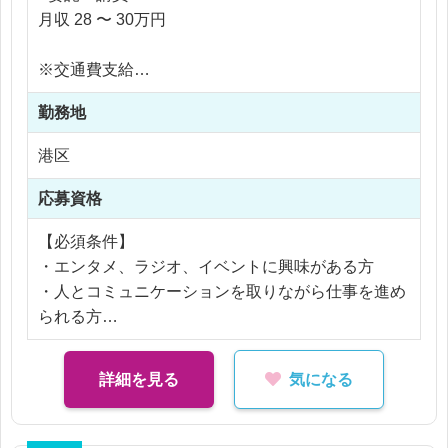
・通販サイトでの販売管理
月収 28 〜 30万円
・在庫管理、棚卸
※交通費支給
【具体的なグッズ事例】
※残業なし
・番組ロゴや出演者をモチーフにしたTシャツ／パ
勤務地
ーカー制作
港区
・アクリルスタンドやラバーキーホルダーなどの定
番グッズ企画
応募資格
・イベント限定のステッカーセット・ポストカード
制作
【必須条件】
・卓上カレンダーやマグカップなど日常使いできる
・エンタメ、ラジオ、イベントに興味がある方
グッズ
・人とコミュニケーションを取りながら仕事を進め
・番組コラボのトートバッグ、クッション、タオル
られる方
などアパレル系グッズ
・音声付きアクリルスタンドなど、コンテンツ性の
【歓迎条件】
詳細を見る
気になる
高いグッズ企画
・イベント運営経験
・ライブ・公開収録イベントに合わせた限定グッズ
・商品企画、制作進行の経験
の企画販売
・基本的なPC操作ができる方