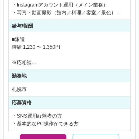
・Instagramアカウント運用（メイン業務）
・写真・動画撮影（館内／料理／客室／景色）
・数値分析（リーチ・保存・エンゲージメント）
給与/報酬
■派遣
時給 1,230 〜 1,350円
※応相談
※ご経験により優遇
勤務地
※交通費支給
※残業代全額支給
札幌市
※残業10時間以内
応募資格
・SNS運用経験者の方
・基本的なPC操作ができる方