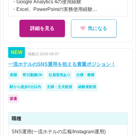
・Google Analytics 4の使用経験
・Excel、PowerPointの実務使用経験
・基本的なPCスキル
詳細を見る
気になる
【歓迎】
・SQLの実務経験
・Tableauの使用経験
NEW
掲載日:2026-08-07
・Excel関数、VLOOKUP、マクロの理解
一流ホテルのSNS運用を担える貴重ポジション！
長期
即日勤務OK
社員登用あり
分煙・禁煙
駅から徒歩5分以内
主婦・主夫歓迎
経験者歓迎
派遣
職種
SNS運用(一流ホテルの広報/Instagram運用)