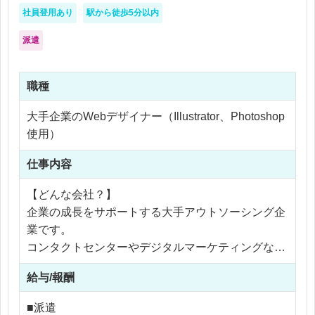
社員登用あり
駅から徒歩5分以内
派遣
職種
大手企業のWebデザイナー（Illustrator、Photoshop
使用）
仕事内容
【どんな会社？】
企業の成長をサポートする大手アウトソーシング企
業です。
コンタクトセンターやデジタルマーケティングなど
幅広い分野で活躍でき、スキルアップのチャンスも
給与/報酬
豊富。
国内外に拠点を持ち、安定した環境で長く働けるの
■派遣