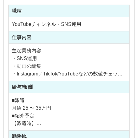
職種
YouTubeチャンネル・SNS運用
仕事内容
主な業務内容
・SNS運用
・動画の編集
・Instagram／TikTok/YouTubeなどの数値チェック
・投稿の反応データ集計
給与/報酬
・改善案の作成
■派遣
月給 25 〜 35万円
■紹介予定
【派遣時】
月給 30 〜 50万円
勤務地