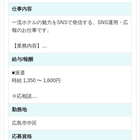
仕事内容
一流ホテルの魅力をSNSで発信する、SNS運用・広
報のお仕事です。
【業務内容】
・Instagram投稿の企画立案
給与/報酬
・Canvaを使用した画像制作、キャプション作成
・投稿対応、コメント対応
■派遣
・投稿パフォーマンスの分析、改善提案
時給 1,350 〜 1,600円
・チラシ、リーフレットなど広報物の制作
※応相談
現在は一部業務を外部委託していますが、今後は内
※ご経験により優遇
製化を進めていく方針です。
勤務地
※交通費支給
そのため、運用の中核メンバーとして活躍いただけ
※残業代全額支給
広島市中区
ます。
※残業20時間以内
応募資格