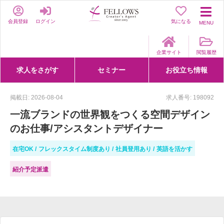
会員登録
ログイン
気になる
MENU
企業サイト
閲覧履歴
求人をさがす
セミナー
お役立ち情報
詳細条件からさがす
求人特集からさがす
セミナーをさがす
クリエイティブNEXT
クリエイターズファーム
e-ラーニング
Fellows Creative Academy
企業研修
お役立ち情報一覧
聞くは一時、聞かぬは一生
クリエイターのお仕事図鑑
クリエイターの声
Q&A
企業様向けお役立ち情報
掲載日: 2026-08-04
求人番号: 198092
一流ブランドの世界観をつくる空間デザイン
のお仕事/アシスタントデザイナー
在宅OK
フレックスタイム制度あり
社員登用あり
英語を活かす
紹介予定派遣