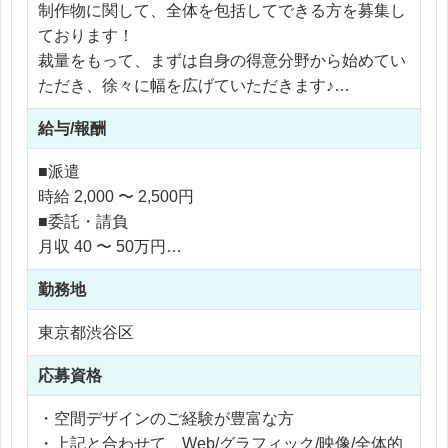
制作物に関して、全体を包括してできる方を募集し
ております！
裁量をもって、まずは自身の得意分野から始めてい
ただき、徐々に幅を広げていただきます♪
給与/報酬
※得意や適性、案件によって業務範囲は異なります
ので、候補者様の経験業務をメインにご推薦をさせ
■派遣
ていただきます。
時給 2,000 〜 2,500円
■委託・請負
・WebサイトやLPのデザイン制作
月収 40 〜 50万円
・SNS広告やバナー、アイコンなどの制作
・グラフィックのデザイン制作
勤務地
※ご経験により優遇
・動画制作
※交通費支給
東京都渋谷区
・コーディング業務
※残業代全額支給
・クライアントやディレクターとの打ち合わせ・要
※残業10時間以内
応募資格
件整理
・ワイヤーフレームの作成
・空間デザインのご経験が豊富な方
・上記と合わせて、Web/グラフィック/映像/全体的