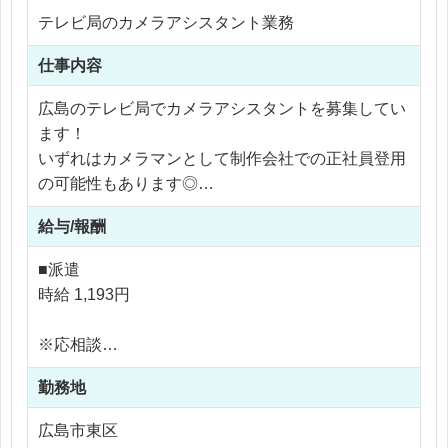
テレビ局のカメラアシスタント業務
仕事内容
広島のテレビ局でカメラアシスタントを募集してい
ます！
いずれはカメラマンとして制作会社での正社員登用
の可能性もあります◎
給与/報酬
【具体的な仕事内容】
・機材の掃除や準備、備品のチェック
■派遣
・現場での機材の設置、準備、片付け
時給 1,193円
・ガンマイクでの集音
※応相談
毎日違う場所で違う取材に立ち会い、緊張感の中や
※ご経験により優遇
りがいあるお仕事を経験できます◎
勤務地
※交通費支給
最初はニュース番組からご担当いただき、ゆくゆく
※残業代全額支給
広島市東区
はご自身の興味や適性に合わせ、
※残業20時間以内