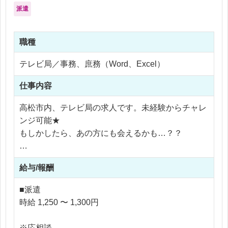
派遣
職種
テレビ局／事務、庶務（Word、Excel）
仕事内容
高松市内、テレビ局の求人です。未経験からチャレ
ンジ可能★
もしかしたら、あの方にも会えるかも…？？
【主なお仕事内容は..】
給与/報酬
視聴者電話対応
窓口での視聴者対応
■派遣
各種資料の作成 (PC入力作業含む)、ファイリング
時給 1,250 〜 1,300円
業務
事務用品の管理・購入
※応相談