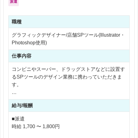
派遣
職種
グラフィックデザイナー/店舗SPツール(Illustrator・
Photoshop使用)
仕事内容
コンビニやスーパー、ドラッグストアなどに設置す
るSPツールのデザイン業務に携わっていただきま
す。
ディレクターの指示のもと下記業務をお願いいたし
給与/報酬
ます。
・デザイン制作、スケッチ、イラスト作成、版下制
■派遣
作、ダミー制作、入稿作業
時給 1,700 〜 1,800円
・デザインのレイアウトや赤字修正