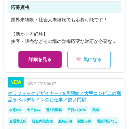
スポーツや制作（バラエティー）など様々な部署を
応募資格
横断できます！
普段は立ち会えない現場に潜入する機会も多く、貴
業界未経験・社会人未経験でも応募可能です！
重な経験ができるお仕事です。
【活かせる経験】
ご興味がある方は、是非お問い合わせ・ご応募お待
接客・販売などその場の臨機応変な対応が必要なお
ちしております♪
仕事のご経験
詳細を見る
気になる
NEW
掲載日:2026-08-07
グラフィックデザイナー／9月開始／大手コンビ二の商
品ラベルデザインのお仕事／虎ノ門駅
在宅OK
土日休み
週5日勤務
平日のみOK
長期
交通費支給
社会保険完備
服装自由
髪型自由
電話対応なし