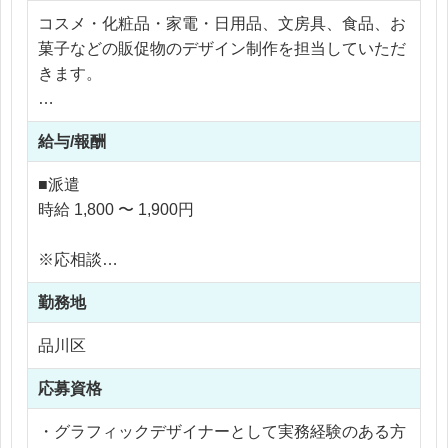
コスメ・化粧品・家電・日用品、文房具、食品、お
菓子などの販促物のデザイン制作を担当していただ
きます。
・POP、パネル、ディスプレイ、ポスター、什器な
給与/報酬
どグラフィックデザイン
・基本的にディレクターの指示のもと進行します
■派遣
が、案件によってはラフ案・三面図・立体パースの
時給 1,800 〜 1,900円
提案など、企画段階からのデザイン提案も行いま
す。
※応相談
・デザイン～レイアウト調整、立体パース作成、入
※ご経験により優遇
稿データの作成
勤務地
※交通費支給
・什器などのダミー作成
※残業代全額支給
品川区
・クライアントとのメール・チャットでの連絡、場
※残業20時間以内
合によって打合せから参加いただく可能性がありま
応募資格
す。
※10代～30代の女性向けのデザインが多いです。
・グラフィックデザイナーとして実務経験のある方