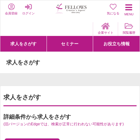
会員登録
ログイン
気になる
MENU
企業サイト
閲覧履歴
求人をさがす
セミナー
お役立ち情報
詳細条件からさがす
求人特集からさがす
セミナーをさがす
クリエイティブNEXT
クリエイターズファーム
e-ラーニング
Fellows Creative Academy
企業研修
お役立ち情報一覧
聞くは一時、聞かぬは一生
クリエイターのお仕事図鑑
クリエイターの声
Q&A
企業様向けお役立ち情報
求人をさがす
求人をさがす
詳細条件から求人をさがす
(旧バージョンのEdgeでは、検索が正常に行われない可能性があります)