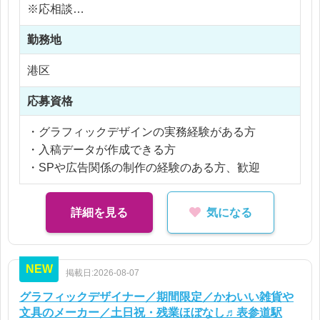
・デザインのパネルへの切り貼りや組み立ての作業
※応相談
・その他事務ワーク
※ご経験により優遇
勤務地
※交通費支給
※残業代全額支給
港区
※残業10時間以内
応募資格
・グラフィックデザインの実務経験がある方
・入稿データが作成できる方
・SPや広告関係の制作の経験のある方、歓迎
詳細を見る
気になる
NEW
掲載日:2026-08-07
グラフィックデザイナー／期間限定／かわいい雑貨や
文具のメーカー／土日祝・残業ほぼなし♬表参道駅