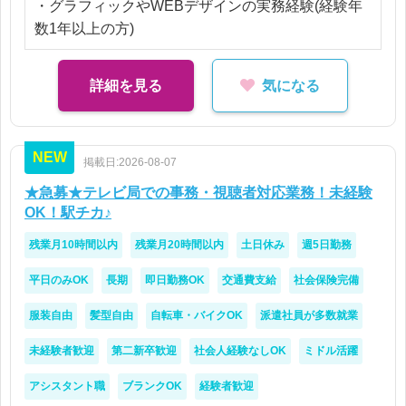
・グラフィックやWEBデザインの実務経験(経験年
数1年以上の方)
詳細を見る
気になる
NEW
掲載日:2026-08-07
★急募★テレビ局での事務・視聴者対応業務！未経験
OK！駅チカ♪
残業月10時間以内
残業月20時間以内
土日休み
週5日勤務
平日のみOK
長期
即日勤務OK
交通費支給
社会保険完備
服装自由
髪型自由
自転車・バイクOK
派遣社員が多数就業
未経験者歓迎
第二新卒歓迎
社会人経験なしOK
ミドル活躍
アシスタント職
ブランクOK
経験者歓迎