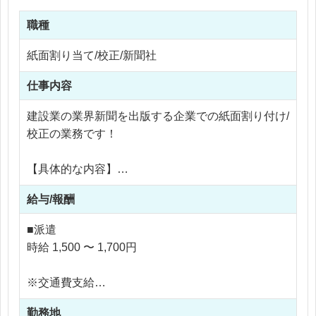
職種
紙面割り当て/校正/新聞社
仕事内容
建設業の業界新聞を出版する企業での紙面割り付け/
校正の業務です！
【具体的な内容】
・記者から届いた原稿チェック
給与/報酬
・見出しの考案
・校正業務
■派遣
・文字制限にあわせて内容の添削
時給 1,500 〜 1,700円
・紙面内に記事がきれいに収まるように配置
・他社紙面のチェックなど、、、その他雑務
※交通費支給
※残業代全額支給
勤務地