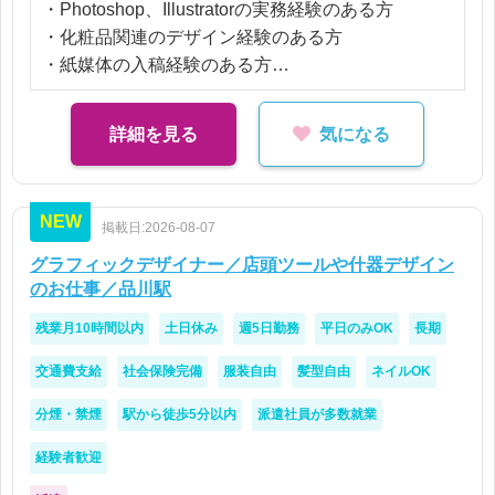
・Photoshop、Illustratorの実務経験のある方
・化粧品関連のデザイン経験のある方
・紙媒体の入稿経験のある方
・什器等の立体制作経験がある方、歓迎
詳細を見る
気になる
NEW
掲載日:2026-08-07
グラフィックデザイナー／店頭ツールや什器デザイン
のお仕事／品川駅
残業月10時間以内
土日休み
週5日勤務
平日のみOK
長期
交通費支給
社会保険完備
服装自由
髪型自由
ネイルOK
分煙・禁煙
駅から徒歩5分以内
派遣社員が多数就業
経験者歓迎