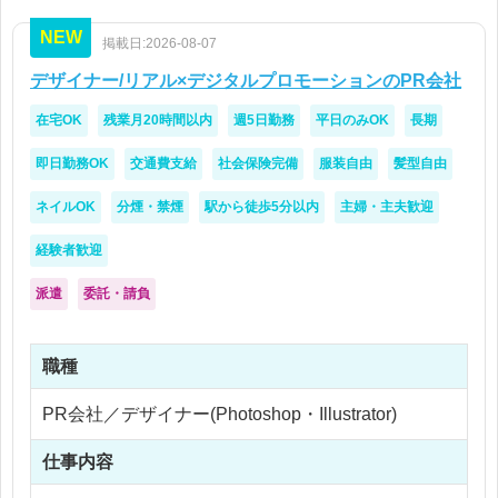
NEW
掲載日:2026-08-07
デザイナー/リアル×デジタルプロモーションのPR会社
在宅OK
残業月20時間以内
週5日勤務
平日のみOK
長期
即日勤務OK
交通費支給
社会保険完備
服装自由
髪型自由
ネイルOK
分煙・禁煙
駅から徒歩5分以内
主婦・主夫歓迎
経験者歓迎
派遣
委託・請負
職種
PR会社／デザイナー(Photoshop・Illustrator)
仕事内容