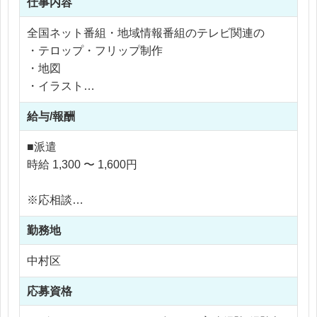
仕事内容
全国ネット番組・地域情報番組のテレビ関連の
・テロップ・フリップ制作
・地図
・イラスト
・状況説明
給与/報酬
・似顔絵制作
・ロゴデザイン
■派遣
などテレビに映るCGの制作やYouTubeチャンネル
時給 1,300 〜 1,600円
に使われるデザイン制作
※応相談
ディレクターからの指示を基に、様々な趣旨、趣向
※ご経験により優遇
に合わせたデザインに携わっていただきます。
勤務地
※交通費支給
※残業なし
中村区
応募資格