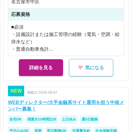
名古屋市中区
【社員化時】
年収 312 〜 660万円
応募資格
■社員紹介
■必須
月給 26 〜 55万円
・設備設計または施工管理の経験（電気・空調・給
年収 312 〜 660万円
排水など）
・普通自動車免許
※ご経験により優遇
■歓迎
※交通費支給
・建築設備士
※残業なし
詳細を見る
気になる
・施工管理技士（管工事・電気）
・CADの実務経験
NEW
掲載日:2026-08-07
WEBディレクター/大手金融系サイト運用を担う中核メ
ンバー募集！
在宅OK
残業月10時間以内
土日休み
週5日勤務
平日のみOK
長期
即日勤務OK
交通費支給
社会保険完備