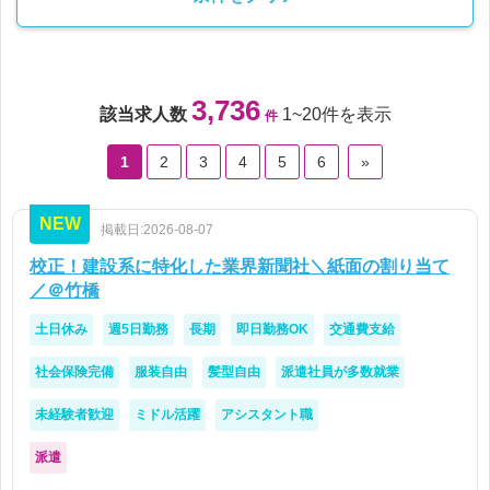
3,736
該当求人数
1~20件を表示
件
1
2
3
4
5
6
»
NEW
掲載日:2026-08-07
校正！建設系に特化した業界新聞社＼紙面の割り当て
／＠竹橋
土日休み
週5日勤務
長期
即日勤務OK
交通費支給
社会保険完備
服装自由
髪型自由
派遣社員が多数就業
未経験者歓迎
ミドル活躍
アシスタント職
派遣