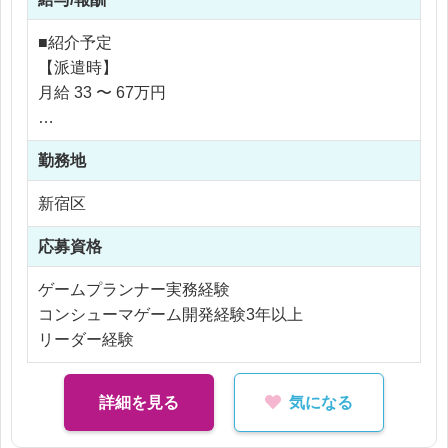
仕様書作成
ゲームレベル調整
■紹介予定
ゲームバランス設計
【派遣時】
その他プランナー業務全般
月給 33 〜 67万円
単なる仕様作成ではなく、ゲームの面白さを追求し
ながら開発へ参加できる環境です。
勤務地
【社員化時】
年収 400 〜 800万円
新宿区
■社員紹介
応募資格
年収 400 〜 800万円
ゲームプランナー実務経験
コンシューマゲーム開発経験3年以上
※応相談
リーダー経験
※ご経験により優遇
※交通費支給
※残業なし
詳細を見る
気になる