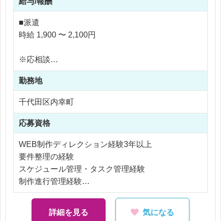
給与/報酬
・新規LP制作の要件整理・進行管理
・制作スケジュールの作成・管理
■派遣
・デザイナー、コーダーとの連携
時給 1,900 〜 2,100円
・クライアントおよび依頼元部署との調整・折衝
・メール制作ディレクション
※応相談
・メール配信運用業務
※ご経験により優遇
・制作品質の確認・品質管理
勤務地
※交通費支給
・業務マニュアルの作成・更新
※残業代全額支給
千代田区内幸町
・業務改善提案および運用効率化施策の実施
※残業10時間以内
・GA4等によるサイト分析および改善提案（経験者
応募資格
歓迎）
担当範囲は企画から制作進行、品質管理、改善提案
WEB制作ディレクション経験3年以上
まで幅広く、WEB運用ディレクターとして総合的
要件整理の経験
なスキルを磨けます。
スケジュール管理・タスク管理経験
制作進行管理経験
HTML・CSSの基本知識
CMS運用に関する基礎知識
詳細を見る
気になる
社内外とのコミュニケーション能力