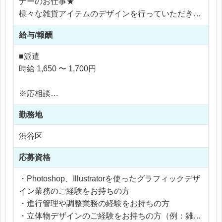
ナーのお仕事★
様々な雑貨アイテムのデザインを行っていただきま
す！
給与/報酬
【具体的な業務内容】
■派遣
・商品企画、デザイン業務、赤字修正、色変えやレ
時給 1,650 〜 1,700円
イアウト
・見積作成、版下作成などの付随業務
※応相談
・商品開発に伴う進行管理（チーム内での声がけな
※ご経験により優遇
ど）
勤務地
※交通費支給
・イラストの外部の方への発注や、そのスケジュー
※残業代全額支給
渋谷区
ルのとりまとめ、上がってきたもののチェック
※残業5時間以内
・簡単な検品作業（商品のクオリティチェック）
応募資格
・その他、付随する事務作業
・Photoshop、Illustratorを使ったグラフィックデザ
【携わる商品例】
イン業務のご経験をお持ちの方
・ステーショナリーグッズ
・進行管理や調整業務の経験をお持ちの方
・ラッピング包材 等
・立体物デザインのご経験をお持ちの方（例：雑貨