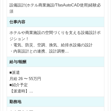
設備設計(ホテル商業施設/TfasAutoCAD使用)経験必
須
仕事内容
ホテルや商業施設の空間づくりを支える設備設計ポ
ジション！
・電気、防災、空調、換気、給排水設備の設計
・内装設計との連携、設計調整
・社内外打ち合わせ
給与/報酬
・施工監理業務
・CADを使用した図面作成（T-fas、AutoCAD等）
■派遣
※新築だけでなく、リノベーション・改修案件もあ
月給 26 〜 55万円
り
■紹介予定
※海外家具製作と連携した設計もあり
【派遣時】
月給 26 〜 55万円
勤務地