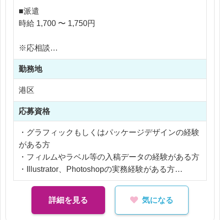
付随業務としてダミー作成、版下制作、デザイン制
■派遣
作もございます。
時給 1,700 〜 1,750円
シリーズの横展開が多いため、既存フォーマットに
沿ってレイアウト調整や食材画像のサイズ調整、差
※応相談
し替え業務
※交通費支給
ディレクターの指示のもとデザイン提案～データ納
勤務地
※残業代全額支給
品まで一貫して携わっていただきます。
※残業30時間以内
港区
・お弁当容器のラベルデザイン、カップ容器デザイ
応募資格
ン
・商品訴求ワンポイントシール、店内調理商品、包
・グラフィックもしくはパッケージデザインの経験
装用パッケージデザイン
がある方
・フィルムやラベル等の入稿データの経験がある方
・Illustrator、Photoshopの実務経験がある方
・マルチタスクでスピード感をもって対応できる方
・作業なども含めた幅広い業務に抵抗がない方
詳細を見る
気になる