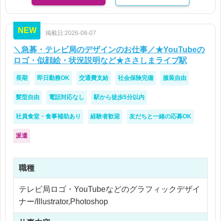
クライアントとの折衝経験
プレゼンテーションスキル
NEW
掲載日:2026-08-07
GA4など分析ツールの利用経験
WEBサイト分析・改善経験
＼急募・テレビ局のデザインのお仕事／★YouTubeの
Figmaの利用経験
ロゴ・似顔絵・状況説明など★ささしまライブ駅
メール制作ディレクション経験
長期
即日勤務OK
交通費支給
社会保険完備
服装自由
業務改善提案経験
柔軟に業務へ取り組める方
髪型自由
電話対応なし
駅から徒歩5分以内
状況変化に前向きに対応できる方
社員食堂・食事補助あり
経験者歓迎
友だちと一緒の応募OK
周囲との調整や合意形成が得意な方
チームワークを重視できる方
派遣
職種
テレビ局ロゴ・YouTubeなどのグラフィックデザイ
ナー/Illustrator,Photoshop