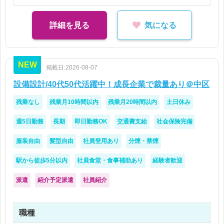
やパッケージ、ノベルティ等）
詳細を見る
気になる
NEW
掲載日:2026-08-07
設備設計/40代50代活躍中！成長企業で裁量あり＠中区
残業なし
残業月10時間以内
残業月20時間以内
土日休み
週5日勤務
長期
即日勤務OK
交通費支給
社会保険完備
服装自由
髪型自由
社員登用あり
分煙・禁煙
駅から徒歩5分以内
社員食堂・食事補助あり
経験者歓迎
派遣
紹介予定派遣
社員紹介
職種