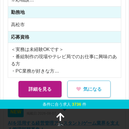
経理伝票の作成・処理 (NHKのシステムを使用)
※交通費支給
郵送物の授受管理
勤務地
※残業代全額支給
テレマーケティング業務
※残業10時間以内
高松市
営業業務の事務補助
応募資格
＜実務は未経験OKです＞
・番組制作の現場やテレビ局でのお仕事に興味のあ
る方
・PC業務が好きな方
（事務やデータ入力経験を活かせます！）
詳細を見る
気になる
条件に合う求人
3736
件
NEW
掲載日:2026-08-07
AIを活用する経営管理アシスタント/ゲーム業界を支え
上へ