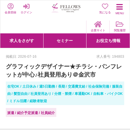
会員登録
ログイン
気になる
MENU
企業サイト
閲覧履歴
求人をさがす
セミナー
お役立ち情報
詳細条件からさがす
求人特集からさがす
セミナーをさがす
クリエイティブNEXT
クリエイターズファーム
e-ラーニング
Fellows Creative Academy
企業研修
お役立ち情報一覧
聞くは一時、聞かぬは一生
クリエイターのお仕事図鑑
クリエイターの声
Q&A
企業様向けお役立ち情報
掲載日: 2026-07-16
求人番号: 194803
グラフィックデザイナー★チラシ・パンフレ
ットが中心♪社員登用あり＠金沢市
在宅OK
土日休み
週5日勤務
長期
交通費支給
社会保険完備
服装自
由
髪型自由
社員登用あり
分煙・禁煙
車通勤OK
自転車・バイクOK
ミドル活躍
経験者歓迎
派遣
紹介予定派遣
社員紹介