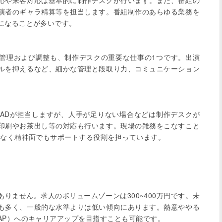
応や来客対応は基本的に制作デスクが行います。また、番組の
演者のギャラ精算等を担当します。番組制作のあらゆる業務を
なることが多いです。

管理および調整も、制作デスクの重要な仕事の1つです。出演
ルを抑えるなど、細かな管理と段取り力、コミュニケーション
ADが担当しますが、人手が足りない場合などは制作デスクが
印刷やお茶出し等の対応も行います。現場の雑務をこなすこと
なく精神面でもサポートする役割を担っています。

りません。求人のボリュームゾーンは300~400万円です。未
も多く、一般的な水準よりは低い傾向にあります。熱意ややる
P）へのキャリアアップを目指すことも可能です。
