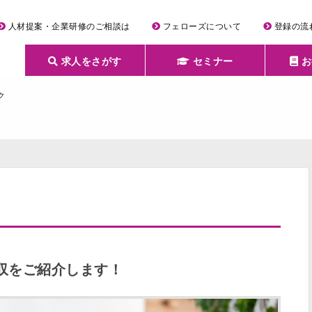
人材提案・企業研修のご相談は
フェローズについて
登録の流
求人をさがす
セミナー
お
詳細条件からさがす
求人特集からさがす
セミナーをさがす
クリエイティブNEXT
クリエイターズファーム
e-ラーニング
Fellows Creative Academy
企業研修
お役立ち情報一覧
聞くは一時、聞かぬは一生
クリエイターのお仕事図鑑
クリエイターの声
Q&A
企業様向けお役立ち情報
ク
収をご紹介します！