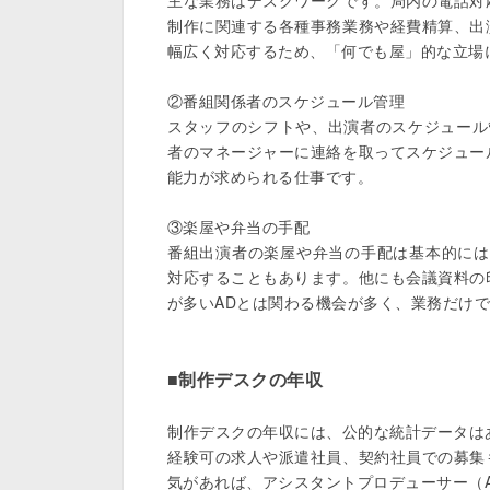
主な業務はデスクワークです。局内の電話対
制作に関連する各種事務業務や経費精算、出
幅広く対応するため、「何でも屋」的な立場に
②番組関係者のスケジュール管理

スタッフのシフトや、出演者のスケジュール
者のマネージャーに連絡を取ってスケジュー
能力が求められる仕事です。

③楽屋や弁当の手配

番組出演者の楽屋や弁当の手配は基本的には
対応することもあります。他にも会議資料の
が多いADとは関わる機会が多く、業務だけで
■制作デスクの年収
制作デスクの年収には、公的な統計データはあ
経験可の求人や派遣社員、契約社員での募集
気があれば、アシスタントプロデューサー（A