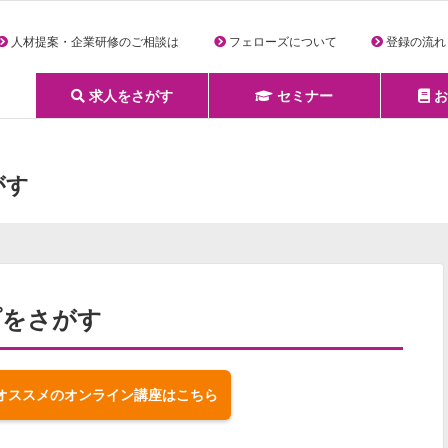
人材提案・企業研修のご相談は
フェローズについて
登録の流れ
求人をさがす
セミナー
お
詳細条件からさがす
求人特集からさがす
セミナーをさがす
クリエイティブNEXT
クリエイターズファーム
e-ラーニング
Fellows Creative Academy
企業研修
お役立ち情報一覧
聞くは一時、聞かぬは一生
クリエイターのお仕事図鑑
クリエイターの声
Q&A
企業様向けお役立ち情報
がす
プをさがす
オススメのオンライン講座はこちら