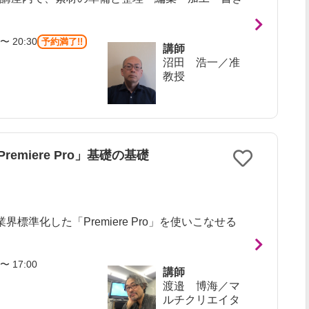
〜 20:30
予約満了!!
講師
沼田 浩一／准
教授
miere Pro」基礎の基礎
標準化した「Premiere Pro」を使いこなせる
〜 17:00
講師
渡邉 博海／マ
ルチクリエイタ