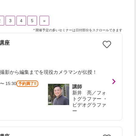
2
3
4
5
»
* 開催予定の多いセミナーは日付部分をスクロールできます
講座
】撮影から編集までを現役カメラマンが伝授！
〜 15:30
予約満了!!
講師
新井 亮／フォ
トグラファー ・
ビデオグラファ
ー