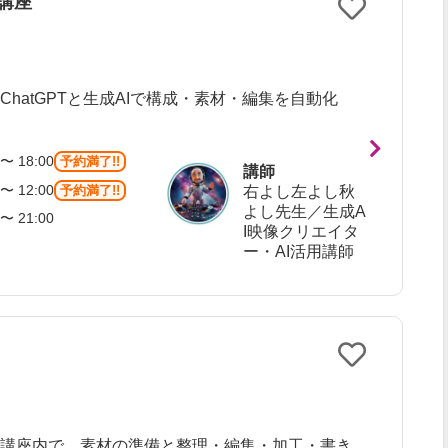
講座
hatGPTと生成AIで構成・素材・編集を自動化
〜 18:00
予約満了!!
講師
〜 12:00
予約満了!!
右よし左よし秋
よし先生／生成A
〜 21:00
I映像クリエイタ
ー・AI活用講師
】講座内で、素材の準備と整理・編集・加工・書き