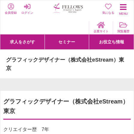
会員登録
ログイン
気になる
MENU
企業サイト
閲覧履歴
求人をさがす
セミナー
お役立ち情報
詳細条件からさがす
求人特集からさがす
セミナーをさがす
クリエイティブNEXT
クリエイターズファーム
e-ラーニング
Fellows Creative Academy
企業研修
お役立ち情報一覧
聞くは一時、聞かぬは一生
クリエイターのお仕事図鑑
クリエイターの声
Q&A
企業様向けお役立ち情報
グラフィックデザイナー（株式会社eStream）東
京
グラフィックデザイナー（株式会社eStream）
東京
クリエイター歴 7年