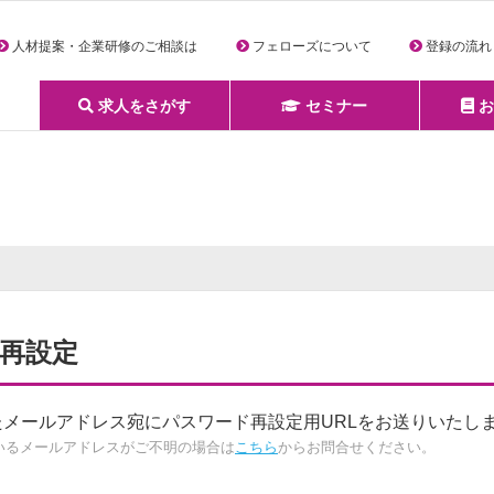
人材提案・企業研修のご相談は
フェローズについて
登録の流れ
求人をさがす
セミナー
お
詳細条件からさがす
求人特集からさがす
セミナーをさがす
クリエイティブNEXT
クリエイターズファーム
e-ラーニング
Fellows Creative Academy
企業研修
お役立ち情報一覧
聞くは一時、聞かぬは一生
クリエイターのお仕事図鑑
クリエイターの声
Q&A
企業様向けお役立ち情報
再設定
メールアドレス宛にパスワード再設定用URLをお送りいたし
いるメールアドレスがご不明の場合は
こちら
からお問合せください。