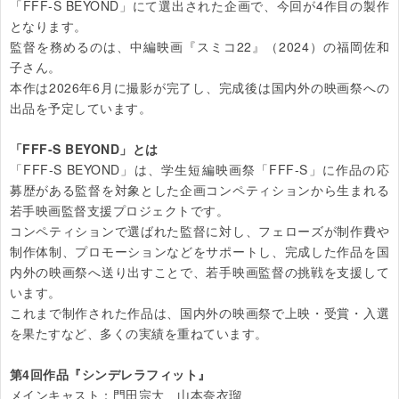
「FFF-S BEYOND」にて選出された企画で、今回が4作目の製作
となります。

監督を務めるのは、中編映画『スミコ22』（2024）の福岡佐和
子さん。

本作は2026年6月に撮影が完了し、完成後は国内外の映画祭への
出品を予定しています。

「FFF-S BEYOND」とは
「FFF-S BEYOND」は、学生短編映画祭「FFF-S」に作品の応
募歴がある監督を対象とした企画コンペティションから生まれる
若手映画監督支援プロジェクトです。

コンペティションで選ばれた監督に対し、フェローズが制作費や
制作体制、プロモーションなどをサポートし、完成した作品を国
内外の映画祭へ送り出すことで、若手映画監督の挑戦を支援して
います。

これまで制作された作品は、国内外の映画祭で上映・受賞・入選
を果たすなど、多くの実績を重ねています。

第4回作品『シンデレラフィット』
メインキャスト：門田宗大　山本奈衣瑠
