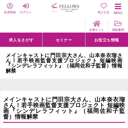
会員登録
ログイン
気になる
MENU
企業サイト
閲覧履歴
求人をさがす
セミナー
お役立ち情報
詳細条件からさがす
求人特集からさがす
セミナーをさがす
クリエイティブNEXT
クリエイターズファーム
e-ラーニング
Fellows Creative Academy
企業研修
お役立ち情報一覧
聞くは一時、聞かぬは一生
クリエイターのお仕事図鑑
クリエイターの声
Q&A
企業様向けお役立ち情報
メインキャストに門田宗大さん、山本奈衣瑠さ
ん！若手映画監督支援プロジェクト 短編映画
『シンデレラフィット』（福岡佐和子監督）情報
解禁
メインキャストに門田宗大さん、山本奈衣瑠
さん！若手映画監督支援プロジェクト 短編映
画『シンデレラフィット』（福岡佐和子監
督）情報解禁