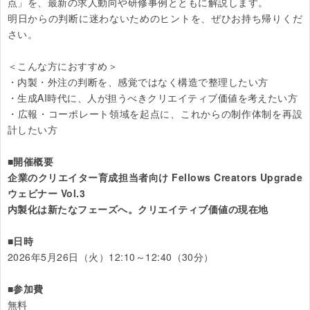
点」を、最新の求人動向や研修事例とともに解説します。

明日からの判断に迷わないためのヒントを、ぜひお持ち帰りくだ
さい。

＜こんな方におすすめ＞

・内製・外注の判断を、感覚ではなく構造で整理したい方

・生成AI時代に、人が担うべきクリエイティブ価値を考えたい方

・広報・コーポレート領域を起点に、これからの制作体制を再設
計したい方

■開催概要

企業のクリエイター育成担当者向け Fellows Creators Upgrade 
ウェビナー Vol.3

内製化は新たなフェーズへ。クリエイティブ価値の現在地

■日時
2026年5月26日（火）12:10～12:40（30分）

■参加費
無料
