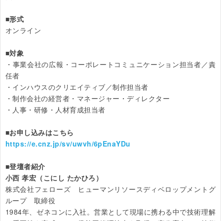
■形式
オンライン

■対象
・事業会社の広報・コーポレートコミュニケーション担当者／責
任者

・インハウスのクリエイティブ／制作担当者

・制作会社の経営者・マネージャー・ディレクター

・人事・研修・人材育成担当者

■お申し込みはこちら
https://e.cnz.jp/sv/uwvh/6pEnaYDu
■登壇者紹介

小西 孝宏（こにし たかひろ）
株式会社フェローズ　ヒューマンリソースディベロップメントグ
ループ　取締役

1984年、ゼネコンに入社。営業として現場に携わる中で技術理解