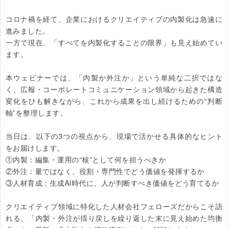
コロナ禍を経て、企業におけるクリエイティブの内製化は急速に
進みました。

一方で現在、「すべてを内製化することの限界」も見え始めてい
ます。

本ウェビナーでは、「内製か外注か」という単純な二択ではな
く、広報・コーポレートコミュニケーション領域から起きた構造
変化をひも解きながら、これから成果を出し続けるための“判断
軸”を整理します。

当日は、以下の3つの視点から、現場で活かせる具体的なヒント
をお届けします。

①内製：編集・運用の“核”として何を担うべきか

②外注：量ではなく、役割・専門性でどう価値を発揮するか

③人材育成：生成AI時代に、人が判断すべき価値をどう育てるか

クリエイティブ領域に特化した人材会社フェローズだからこそ語
れる、「内製・外注が揺り戻しを繰り返した末に見え始めた均衡