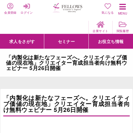
会員登録
ログイン
気になる
MENU
企業サイト
閲覧履歴
求人をさがす
セミナー
お役立ち情報
詳細条件からさがす
求人特集からさがす
セミナーをさがす
クリエイティブNEXT
クリエイターズファーム
e-ラーニング
Fellows Creative Academy
企業研修
お役立ち情報一覧
聞くは一時、聞かぬは一生
クリエイターのお仕事図鑑
クリエイターの声
Q&A
企業様向けお役立ち情報
「内製化は新たなフェーズへ。クリエイティブ価
値の現在地」クリエイター育成担当者向け無料ウ
ェビナー 5月26日開催
「内製化は新たなフェーズへ。クリエイティ
ブ価値の現在地」クリエイター育成担当者向
け無料ウェビナー 5月26日開催