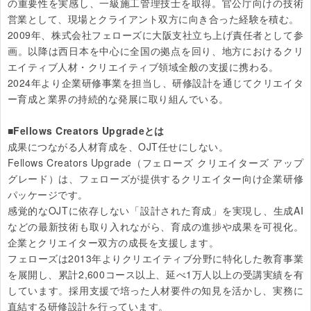
の重要性を実感し、一級施工管理技士を取得。官公庁向けの技術
営業として、現場とクライアント双方に向き合った経験を積む。

2009年、株式会社フェローズに大阪支社立ち上げ責任者として参
画。以降は西日本を中心に全国の拠点を回り、地方におけるクリ
エイティブ人材・クリエイティブ領域全般の支援に携わる。

2024年より企業研修事業を担当し、研修設計を通じてクリエイタ
ー育成と業界の持続的な発展に取り組んでいる。

■Fellows Creators Upgradeとは
成果につながる人材育成を、OJT任せにしない。

Fellows Creators Upgrade（フェローズ クリエイターズ アップ
グレード）は、フェローズが提供するクリエイター向け企業研修
パッケージです。

感覚的なOJTに依存しない「設計された育成」を実現し、生成AI
などの最新技術も取り入れながら、育成の進捗や成果を可視化。
企業とクリエイター双方の成長を支援します。

フェローズは2013年よりクリエイティブ分野に特化した教育事業
を展開し、累計2,600コース以上、延べ1万人以上の受講実績を有
しています。採用支援で培った人材要件の知見を活かし、実務に
直結する研修設計を行っています。
