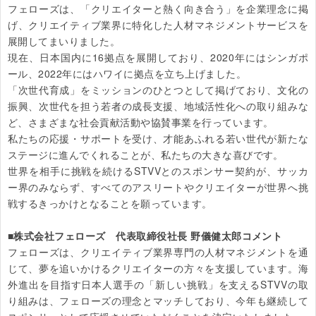
フェローズは、「クリエイターと熱く向き合う」を企業理念に掲
げ、クリエイティブ業界に特化した人材マネジメントサービスを
展開してまいりました。

現在、日本国内に16拠点を展開しており、2020年にはシンガポ
ール、2022年にはハワイに拠点を立ち上げました。

「次世代育成」をミッションのひとつとして掲げており、文化の
振興、次世代を担う若者の成長支援、地域活性化への取り組みな
ど、さまざまな社会貢献活動や協賛事業を行っています。

私たちの応援・サポートを受け、才能あふれる若い世代が新たな
ステージに進んでくれることが、私たちの大きな喜びです。

世界を相手に挑戦を続けるSTVVとのスポンサー契約が、サッカ
ー界のみならず、すべてのアスリートやクリエイターが世界へ挑
戦するきっかけとなることを願っています。

■株式会社フェローズ　代表取締役社長 野儀健太郎コメント
フェローズは、クリエイティブ業界専門の人材マネジメントを通
じて、夢を追いかけるクリエイターの方々を支援しています。海
外進出を目指す日本人選手の「新しい挑戦」を支えるSTVVの取
り組みは、フェローズの理念とマッチしており、今年も継続して