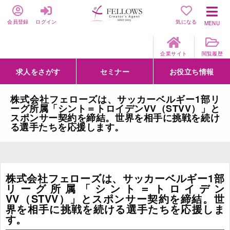
会員登録
ログイン
気になる
MENU
企業サイト
閲覧履歴
求人をさがす
セミナー
お役立ち情報
詳細条件からさがす
求人特集からさがす
セミナーをさがす
クリエイティブNEXT
クリエイターズファーム
e-ラーニング
Fellows Creative Academy
企業研修
お役立ち情報一覧
聞くは一時、聞かぬは一生
クリエイターのお仕事図鑑
クリエイターの声
Q&A
企業様向けお役立ち情報
株式会社フェローズは、サッカーベルギー1部リ
ーグ所属「シント＝トロイデンVV（STVV）」と
スポンサー契約を締結。世界を相手に挑戦を続け
る選手たちを応援します。
株式会社フェローズは、サッカーベルギー1部
リーグ所属「シント＝トロイデン
VV（STVV）」とスポンサー契約を締結。世
界を相手に挑戦を続ける選手たちを応援しま
す。