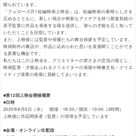
限られています。

「フェローズ月1短編映画上映会」は、短編映画の素晴らしさを
広めるとともに、新しい視点や斬新なアイデアを持つ新進気鋭の
若手監督に作品を発表する場を提供し、彼らの才能を広く知って
いただくことを目指しています。

また、上映後には監督や俳優たちの舞台挨拶を予定しています。
映画制作の裏話や、作品に込められた思いを直接聞くことができ
る貴重な機会です。

私たちはこの上映会を、クリエイターの皆さまの交流の場とし、
映画監督・才能あふれるクリエイターの発掘や映像文化・クリエ
イティブ産業の発展に貢献してまいります。

■第12回上映会開催概要

■日時
2025年8月6日（水）　開場：18:30／開演：19:00（2時間）

上映後に作品関係者（監督）の登壇を予定しています

■会場・オンライン生配信