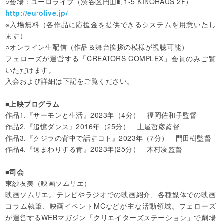
http://eurolive.jp/
※入場無料（各作品に応援金を提供できるシステムを用意いたし
ます）

○オンライン生配信（作品＆舞台挨拶の模様が視聴可能）

フェローズが運営する「CREATORS COMPLEX」会員のみご覧
いただけます。

入会および詳細は下記をご覧ください。

■上映プログラム
作品1.『サーモンと生活』2023年（4分）　福岡佐和子監督

作品2.『追憶ダンス』2016年（25分）　土屋哲彦監督

作品3.『クジラの背中で話すコト』2023年（7分）　門田樹監督

作品4.『遠まわりする青』2023年(25分）　木村凌監督

■司会
東紗友美（映画ソムリエ）

映画ソムリエ。テレビやラジオでの映画紹介、各種媒体での映画
コラム執筆、映画イベントMCなどが主な活動領域。フェローズ
が運営するWEBマガジン「クリエイターズステーション」で劇場