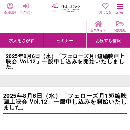
会員登録
ログイン
気になる
MENU
企業サイト
閲覧履歴
求人をさがす
セミナー
お役立ち情報
詳細条件からさがす
求人特集からさがす
セミナーをさがす
クリエイティブNEXT
クリエイターズファーム
e-ラーニング
Fellows Creative Academy
企業研修
お役立ち情報一覧
聞くは一時、聞かぬは一生
クリエイターのお仕事図鑑
クリエイターの声
Q&A
企業様向けお役立ち情報
2025年8月6日（水）「フェローズ月1短編映画上
映会 Vol.12」一般申し込みを開始いたしまし
た。
2025年8月6日（水）「フェローズ月1短編映
画上映会 Vol.12」一般申し込みを開始いたし
ました。