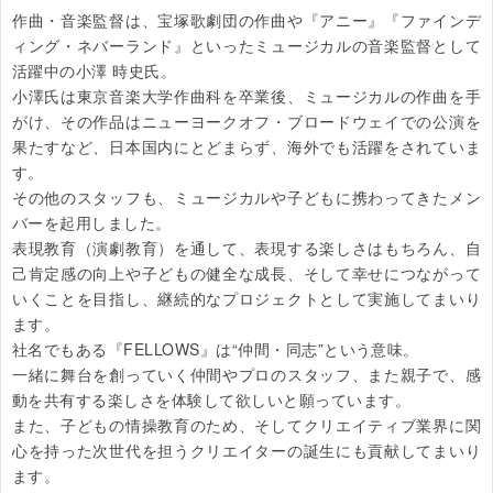
作曲・音楽監督は、宝塚歌劇団の作曲や『アニー』『ファインデ
ィング・ネバーランド』といったミュージカルの音楽監督として
活躍中の小澤 時史氏。

小澤氏は東京音楽大学作曲科を卒業後、ミュージカルの作曲を手
がけ、その作品はニューヨークオフ・ブロードウェイでの公演を
果たすなど、日本国内にとどまらず、海外でも活躍をされていま
す。

その他のスタッフも、ミュージカルや子どもに携わってきたメン
バーを起用しました。

表現教育（演劇教育）を通して、表現する楽しさはもちろん、自
己肯定感の向上や子どもの健全な成長、そして幸せにつながって
いくことを目指し、継続的なプロジェクトとして実施してまいり
ます。

社名でもある『FELLOWS』は“仲間・同志”という意味。

一緒に舞台を創っていく仲間やプロのスタッフ、また親子で、感
動を共有する楽しさを体験して欲しいと願っています。

また、子どもの情操教育のため、そしてクリエイティブ業界に関
心を持った次世代を担うクリエイターの誕生にも貢献してまいり
ます。
