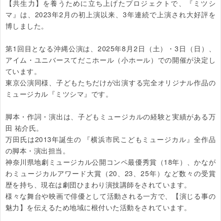
【共生力】を養うために立ち上げたプロジェクトで、『ミツシ
マ』は、2023年2月の初上演以来、3年連続で上演され大好評を
博しました。

第1回目となる沖縄公演は、2025年8月2日（土）・3日（日）、
アイム・ユニバースてだこホール（小ホール）での開催が決定し
ています。

東京公演同様、子どもたちだけが出演する完全オリジナル作品の
ミュージカル『ミツシマ』です。

脚本・作詞・演出は、子どもミュージカルの経験と実績がある万
田 祐介氏。

万田氏は2013年誕生の 『横浜市民こどもミュージカル』全作品
の脚本・演出担当。

神奈川県地劇ミュージカル公開コンペ最優秀賞（18年）、かなが
わミュージカルアワード大賞（20、23、25年）など数々の受賞
歴を持ち、現在は劇団ひまわり演技講師をされています。

様々な舞台や映画で俳優として活動される一方で、【演じる事の
魅力】を伝えるため地域に根付いた活動をされています。
