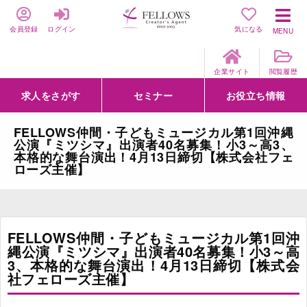
会員登録
ログイン
気になる
MENU
企業サイト
閲覧履歴
求人をさがす
セミナー
お役立ち情報
詳細条件からさがす
求人特集からさがす
セミナーをさがす
クリエイティブNEXT
クリエイターズファーム
e-ラーニング
Fellows Creative Academy
企業研修
お役立ち情報一覧
聞くは一時、聞かぬは一生
クリエイターのお仕事図鑑
クリエイターの声
Q&A
企業様向けお役立ち情報
FELLOWS仲間・子どもミュージカル第1回沖縄
公演『ミツシマ』出演者40名募集！小3～高3、
本格的な舞台演出！4月13日締切【株式会社フェ
ローズ主催】
FELLOWS仲間・子どもミュージカル第1回沖
縄公演『ミツシマ』出演者40名募集！小3～高
3、本格的な舞台演出！4月13日締切【株式会
社フェローズ主催】