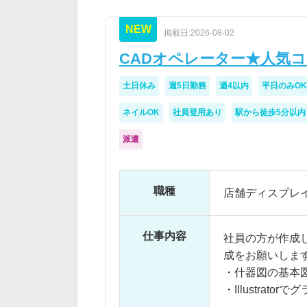
NEW
掲載日:2026-08-02
CADオペレーター★人気
土日休み
週5日勤務
週4以内
平日のみOK
ネイルOK
社員登用あり
駅から徒歩5分以内
派遣
職種
店舗ディスプレイの
仕事内容
社員の方が作成
成をお願いしま
・什器図の基本
・Illustrato
・マニュアルの