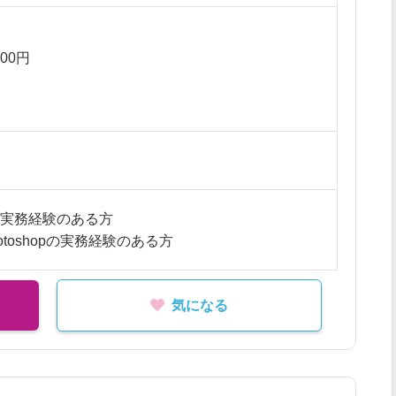
800円
優遇
給
内
ksの実務経験のある方
r、Photoshopの実務経験のある方
気になる