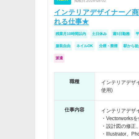
掲載日:2026-08-02
インテリアデザイナー／商
れる仕事★
残業月10時間以内
土日休み
週5日勤務
平
服装自由
ネイルOK
分煙・禁煙
駅から徒
派遣
職種
インテリアデザイナ
使用)
仕事内容
インテリアデザ
・Vectorwo
・設計図の修正
・Illustrator