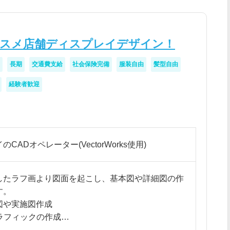
コスメ店舗ディスプレイデザイン！
長期
交通費支給
社会保険完備
服装自由
髪型自由
経験者歓迎
CADオペレーター(VectorWorks使用)
したラフ画より図面を起こし、基本図や詳細図の作
す。
図や実施図作成
rでグラフィックの作成
作成