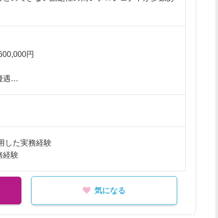
600,000円
の図面作成（平面図、展開図、立面図、什器図等）
面作成
優遇
レタッチ
整理・管理（モデル、ビュー、シート等）
内容の確認等で、打ち合わせの為の週1日程度の出
活用した実務経験
キルや稼働条件に応じて相談可能です。
務経験
気になる