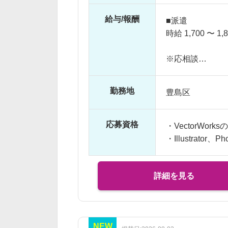
給与/報酬
■派遣
時給 1,700 〜 1,
※応相談
※ご経験により
※交通費支給
勤務地
豊島区
※残業代全額支
※残業10時間以
応募資格
・VectorWor
・Illustrato
詳細を見る
NEW