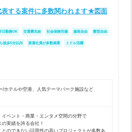
を代表する案件に多数関われます★図面
即日勤務OK
交通費支給
社会保険完備
服装自由
髪型自由
ら徒歩5分以内
派遣社員が多数就業
ミドル活躍
ー/ホテルや空港、人気テーマパーク施設など
・イベント・商業・エンタメ空間の分野で
スの実績を誇る会社！
ことのできない話題性の高いプロジェクトが多数あ