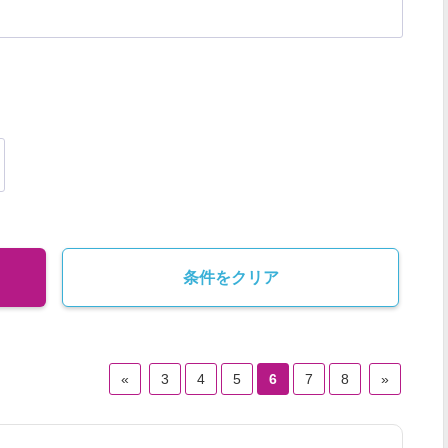
ファッションデザイナー
パタンナー
商品企画開発
イベントプロデューサー
企画営業
エクステリアデザイナー
MD
イベントプランナー
イベント進行管理
ファッションスタイリスト
ブースデザイナー
建築設計
機械設計
条件をクリア
«
3
4
5
6
7
8
»