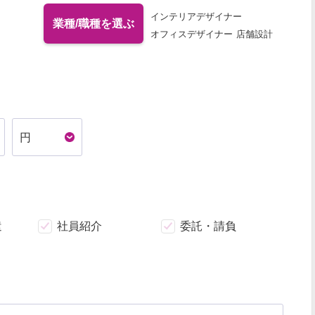
インテリアデザイナー
業種/職種を選ぶ
オフィスデザイナー
店舗設計
内装設計
施工管理
現場監督
建築施工管理技士リフォーム
積算
CGパース制作
パース制作
建築模型製作
家具制作
什器制作
照明設計
建築士
住宅設計
構造設計
設備設計
インテリアコーディネーター
インテリアプランナー
VMD
ディスプレイデザイナー
遣
社員紹介
委託・請負
CADオペレーター
BIMオペレーター
図面製作
プロダクトデザイナー
インダストリアルデザイナー
テキスタイルデザイナー