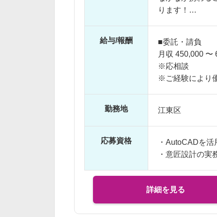
ります！
【仕事内容】
給与/報酬
■委託・請負
・打合せ同席
月収 450,000 〜 
・基本設計段階
※応相談
・企画書用の図
※ご経験により
・パース作成や
※交通費支給
・図面データの
勤務地
江東区
※プロジェクト
社はあります。
応募資格
・AutoCADを
※対応範囲はス
・意匠設計の実
詳細を見る