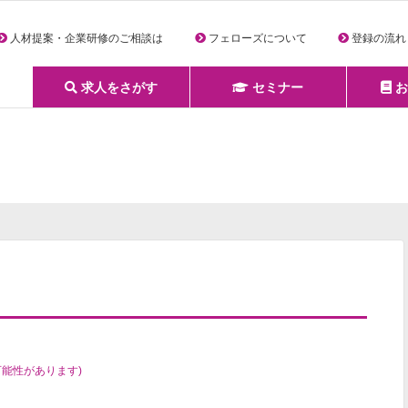
人材提案・企業研修のご相談は
フェローズについて
登録の流れ
求人をさがす
セミナー
お
詳細条件からさがす
求人特集からさがす
セミナーをさがす
クリエイティブNEXT
クリエイターズファーム
e-ラーニング
Fellows Creative Academy
企業研修
お役立ち情報一覧
聞くは一時、聞かぬは一生
クリエイターのお仕事図鑑
クリエイターの声
Q&A
企業様向けお役立ち情報
可能性があります)