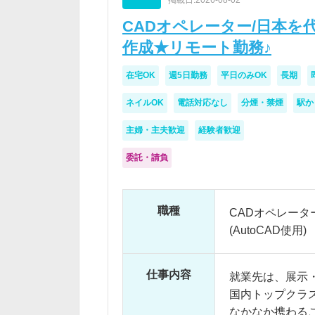
CADオペレーター/日本
作成★リモート勤務♪
在宅OK
週5日勤務
平日のみOK
長期
ネイルOK
電話対応なし
分煙・禁煙
駅か
主婦・主夫歓迎
経験者歓迎
委託・請負
職種
CADオペレータ
(AutoCAD使用)
仕事内容
就業先は、展示
国内トップクラ
なかなか携わる