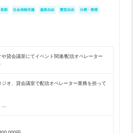
長期
社会保険完備
服装自由
髪型自由
分煙・禁煙
オや貸会議室にてイベント関連/配信オペレーター
）
タジオ、貸会議室で配信オペレーター業務を担って
】
事前準備・設定（配信ソフト／エンコーダー／回線
オペレーション（配信開始・停止、映像／音声監
300,000円