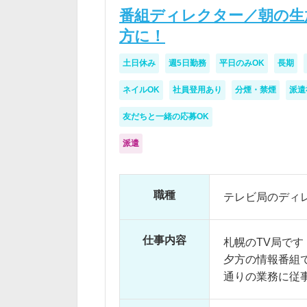
番組ディレクター／朝の生
方に！
土日休み
週5日勤務
平日のみOK
長期
ネイルOK
社員登用あり
分煙・禁煙
派遣
友だちと一緒の応募OK
派遣
職種
テレビ局のディ
仕事内容
札幌のTV局です
夕方の情報番組
通りの業務に従