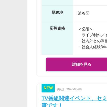
※ご経験により
・備品管理など
※交通費支給
勤務地
渋谷区
※20時間分の
※残業20時間以
応募資格
＜必須＞
・ライブ制作／
・社内外との調
・社会人経験3
・日本語ネイテ
＜歓迎＞
詳細を見る
・CGライブの
・自社IPを用い
・AIを活用した
NEW
掲載日:2026-08-06
TV番組関連イベント、セ
事です！