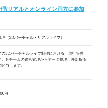
番組編成業務
芸能マネージャー
管理/リアルとオンライン両方に参加
チーフ助監督
セカンド助監督
サード助監督
制作担当(映画・ドラマ)
制作主任(映画・ドラマ)
制作進行(映画・ドラマ)
管理（3Dバーチャル・リアルライブ）
持道具(映画・ドラマ)
スクリプター(映画・ドラマ)
内の3Dバーチャルライブ制作における、進行管理
アシスタントプロデューサー
(映画・ドラマ)
す。各チームの進捗管理からデータ整理、外部折衝
仕上げアシスタントプロデュ
に関与します。
ーサー(映画・ドラマ)
ラインプロデューサー(映画・
オフラインライブの進行管理
ドラマ)
ンごとの進捗管理（企画・シナリオ・エンジニア・
800円
素材管理、リスト作成
の改善サポート
引先の候補リスト作成、契約調整