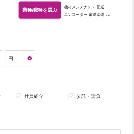
機材メンテナンス
配送
業種/職種を選ぶ
エンコーダー
放送準備
映像・テレビ局その他
ディレクター
プロダクションマネージャー
番組デスク
アシスタントプロデューサー
制作進行 (映像・テレビ局)
プロダクションアシスタント
リサーチャー
コーディネーター
CMプランナー
遣
社員紹介
委託・請負
アシスタントディレクター
パブリシスト
脚本家 (映像・テレビ局)
フロアディレクター
映像エディター
MAミキサー