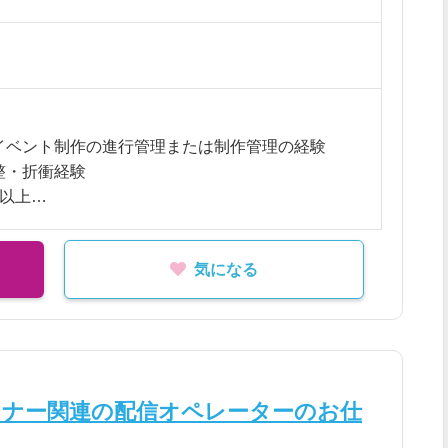
優遇
ライブ制作に付随する事務・運用
残業代含む（超過分は別途支給）
内
イベント制作の進行管理または制作管理の経験
整・折衝経験
年以上
ィブまたはN1相当の日本語力
気になる
進行管理経験
たイベントの主催側経験
業務効率化の経験
ミナー関連の配信オペレーターのお仕