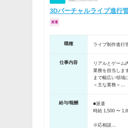
3Dバーチャルライブ進行
派遣
職種
ライブ制作進行
仕事内容
リアルとゲーム
業務を担当しま
まで幅広い領域
＜主な業務＞
・オンライン／
・マイルストー
給与/報酬
■派遣
サウンド等）
時給 1,500 〜 1,
・データ整理、
・社内開発環境
※応相談
・協力会社・取