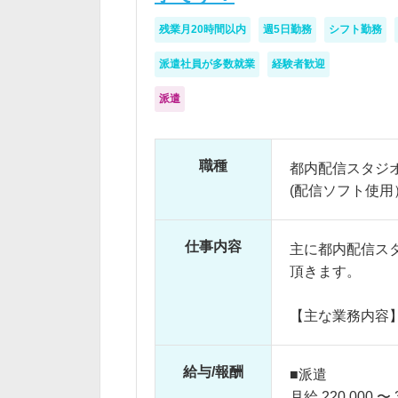
残業月20時間以内
週5日勤務
シフト勤務
派遣社員が多数就業
経験者歓迎
派遣
職種
都内配信スタジ
(配信ソフト使用
仕事内容
主に都内配信ス
頂きます。
【主な業務内容
・ライブ配信の
確認）
給与/報酬
■派遣
・本番中の配信
月給 220,000 〜 