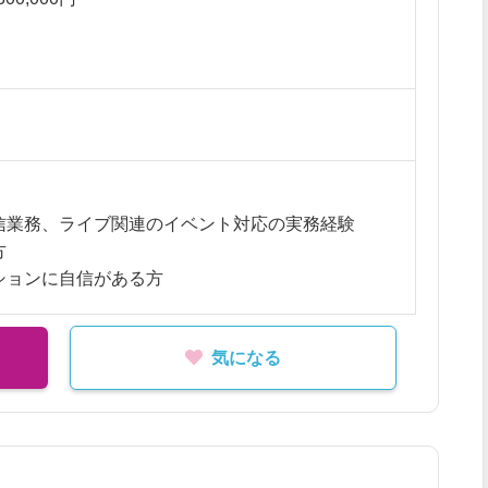
像スイッチング対応
時の一次対応
優遇
ENGカメラ、PTZカメラ操作 等）
チェック・アーカイブ対応
給
 30時間以内
信業務、ライブ関連のイベント対応の実務経験
方
ションに自信がある方
気になる