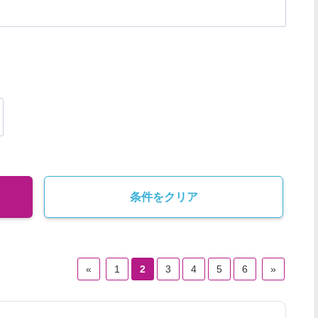
照明
カメラマン（男女）
カメラアシスタント
MAアシスタント
アシスタントエディター
プロデューサー
監督
音声
映像CGデザイナー
スチールカメラマン（男女）
VE(ビデオエンジニア)
コンポジッター
DVDオーサリング
テロッパー
PAミキサー
レコーディングエンジニア
条件をクリア
送出監視
ポスプロデスク
映像ライブラリー管理業務
音効効果
大道具
小道具
音響監督
ポスプロ営業
«
1
2
3
4
5
6
»
デジタイズ
技術デスク
アナウンサー
ナレーター