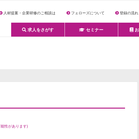
人材提案・企業研修のご相談は
フェローズについて
登録の流れ
求人をさがす
セミナー
お
詳細条件からさがす
求人特集からさがす
セミナーをさがす
クリエイティブNEXT
クリエイターズファーム
e-ラーニング
Fellows Creative Academy
企業研修
お役立ち情報一覧
聞くは一時、聞かぬは一生
クリエイターのお仕事図鑑
クリエイターの声
Q&A
企業様向けお役立ち情報
可能性があります)