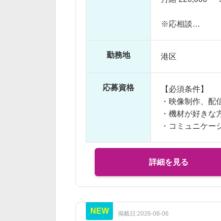
視、切り替え）
・音声調整・映
※応相談
・配信トラブル
※ご経験により
・撮影補助業務（
※交通費支給
・配信終了後の
勤務地
港区
※残業代全額支
※残業10時間 〜
応募資格
【必須条件】
・映像制作、配
・機材が好きな
・コミュニケー
詳細を見る
NEW
掲載日:2026-08-06