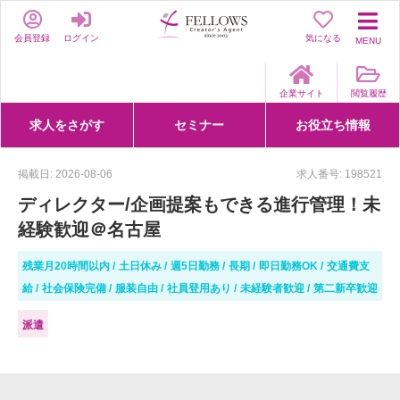
会員登録
ログイン
気になる
MENU
企業サイト
閲覧履歴
求人をさがす
セミナー
お役立ち情報
詳細条件からさがす
求人特集からさがす
セミナーをさがす
クリエイティブNEXT
クリエイターズファーム
e-ラーニング
Fellows Creative Academy
企業研修
お役立ち情報一覧
聞くは一時、聞かぬは一生
クリエイターのお仕事図鑑
クリエイターの声
Q&A
企業様向けお役立ち情報
掲載日: 2026-08-06
求人番号: 198521
ディレクター/企画提案もできる進行管理！未
経験歓迎＠名古屋
残業月20時間以内
土日休み
週5日勤務
長期
即日勤務OK
交通費支
給
社会保険完備
服装自由
社員登用あり
未経験者歓迎
第二新卒歓迎
派遣