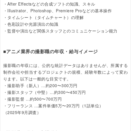
・After Effectsなどの合成ソフトの知識、スキル

・Illustrator、Photoshop、Premiere Proなどの基本操作

・タイムシート（タイムチャート）の理解

・色彩設計や光源演出の知識

・監督や演出など関係スタッフとのコミュニケーション能力

■アニメ業界の撮影職の年収・給与イメージ
撮影職の年収には、公的な統計データはありませんが、所属する
制作会社や担当するプロジェクトの規模、経験年数によって変わ
ります。以下は一般的な目安です。

・撮影助手（新人）…約200〜300万円

・撮影スタッフ（中堅）…約300〜450万円

・撮影監督 …約500〜700万円

・フリーランス …案件単価5万〜20万円（1話単位）

（2025年9月調査）
