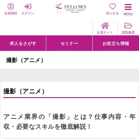
会員登録
ログイン
気になる
MENU
企業サイト
閲覧履歴
求人をさがす
セミナー
お役立ち情報
詳細条件からさがす
求人特集からさがす
セミナーをさがす
クリエイティブNEXT
クリエイターズファーム
e-ラーニング
Fellows Creative Academy
企業研修
お役立ち情報一覧
聞くは一時、聞かぬは一生
クリエイターのお仕事図鑑
クリエイターの声
Q&A
企業様向けお役立ち情報
撮影（アニメ）
撮影（アニメ）
アニメ業界の「撮影」とは？仕事内容・年
収・必要なスキルを徹底解説！