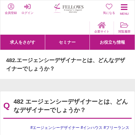
会員登録
ログイン
気になる
MENU
企業サイト
閲覧履歴
求人をさがす
セミナー
お役立ち情報
詳細条件からさがす
求人特集からさがす
セミナーをさがす
クリエイティブNEXT
クリエイターズファーム
e-ラーニング
Fellows Creative Academy
企業研修
お役立ち情報一覧
聞くは一時、聞かぬは一生
クリエイターのお仕事図鑑
クリエイターの声
Q&A
企業様向けお役立ち情報
482.エージェンシーデザイナーとは、どんなデザ
イナーでしょうか？
482 エージェンシーデザイナーとは、どん
Q
なデザイナーでしょうか？
#エージェンシーデザイナー
#インハウス
#フリーランス