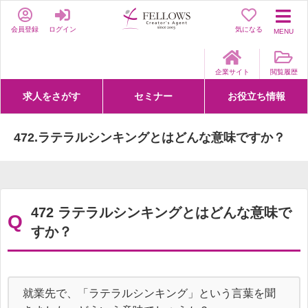
会員登録
ログイン
気になる
MENU
企業サイト
閲覧履歴
求人をさがす
セミナー
お役立ち情報
詳細条件からさがす
求人特集からさがす
セミナーをさがす
クリエイティブNEXT
クリエイターズファーム
e-ラーニング
Fellows Creative Academy
企業研修
お役立ち情報一覧
聞くは一時、聞かぬは一生
クリエイターのお仕事図鑑
クリエイターの声
Q&A
企業様向けお役立ち情報
472.ラテラルシンキングとはどんな意味ですか？
472 ラテラルシンキングとはどんな意味で
Q
すか？
就業先で、「ラテラルシンキング」という言葉を聞