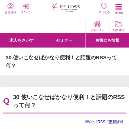
会員登録
ログイン
気になる
MENU
企業サイト
閲覧履歴
求人をさがす
セミナー
お役立ち情報
詳細条件からさがす
求人特集からさがす
セミナーをさがす
クリエイティブNEXT
クリエイターズファーム
e-ラーニング
Fellows Creative Academy
企業研修
お役立ち情報一覧
聞くは一時、聞かぬは一生
クリエイターのお仕事図鑑
クリエイターの声
Q&A
企業様向けお役立ち情報
30.使いこなせばかなり便利！と話題のRSSって
何？
30 使いこなせばかなり便利！と話題のRSS
Q
って何？
#Web
#RSS
#更新情報