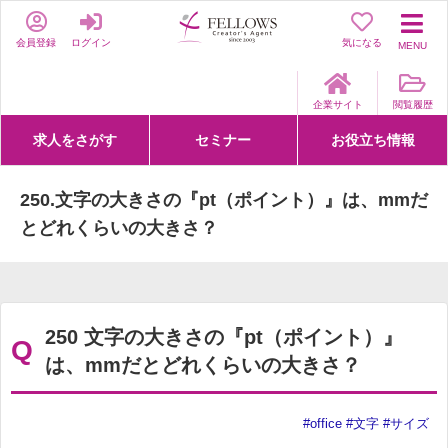
会員登録
ログイン
気になる
MENU
企業サイト
閲覧履歴
求人をさがす
セミナー
お役立ち情報
詳細条件からさがす
求人特集からさがす
セミナーをさがす
クリエイティブNEXT
クリエイターズファーム
e-ラーニング
Fellows Creative Academy
企業研修
お役立ち情報一覧
聞くは一時、聞かぬは一生
クリエイターのお仕事図鑑
クリエイターの声
Q&A
企業様向けお役立ち情報
250.文字の大きさの『pt（ポイント）』は、mmだ
とどれくらいの大きさ？
250 文字の大きさの『pt（ポイント）』
Q
は、mmだとどれくらいの大きさ？
#office
#文字
#サイズ