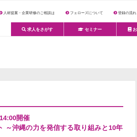
人材提案・企業研修のご相談は
フェローズについて
登録の流れ
求人をさがす
セミナー
お
詳細条件からさがす
求人特集からさがす
セミナーをさがす
クリエイティブNEXT
クリエイターズファーム
e-ラーニング
Fellows Creative Academy
企業研修
お役立ち情報一覧
聞くは一時、聞かぬは一生
クリエイターのお仕事図鑑
クリエイターの声
Q&A
企業様向けお役立ち情報
14:00開催
ト ～沖縄の力を発信する取り組みと10年