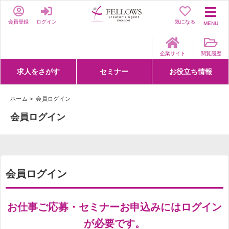
会員登録
ログイン
気になる
MENU
企業サイト
閲覧履歴
求人をさがす
セミナー
お役立ち情報
詳細条件からさがす
求人特集からさがす
セミナーをさがす
クリエイティブNEXT
クリエイターズファーム
e-ラーニング
Fellows Creative Academy
企業研修
お役立ち情報一覧
聞くは一時、聞かぬは一生
クリエイターのお仕事図鑑
クリエイターの声
Q&A
企業様向けお役立ち情報
ホーム
会員ログイン
会員ログイン
会員ログイン
お仕事ご応募・セミナーお申込みにはログイン
が必要です。