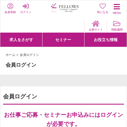
会員登録
ログイン
気になる
MENU
企業サイト
閲覧履歴
求人をさがす
セミナー
お役立ち情報
詳細条件からさがす
求人特集からさがす
セミナーをさがす
クリエイティブNEXT
クリエイターズファーム
e-ラーニング
Fellows Creative Academy
企業研修
お役立ち情報一覧
聞くは一時、聞かぬは一生
クリエイターのお仕事図鑑
クリエイターの声
Q&A
企業様向けお役立ち情報
ホーム
会員ログイン
会員ログイン
会員ログイン
お仕事ご応募・セミナーお申込みにはログイン
が必要です。