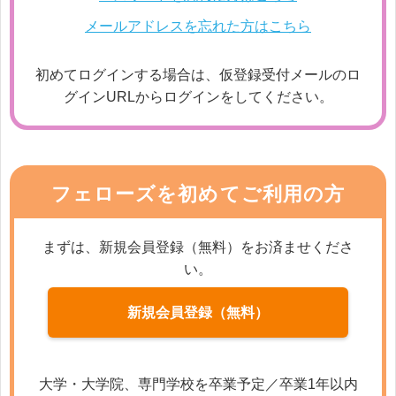
メールアドレスを忘れた方はこちら
初めてログインする場合は、仮登録受付メールのロ
グインURLから
ログインをしてください。
フェローズを初めてご利用の方
まずは、新規会員登録（無料）をお済ませくださ
い。
新規会員登録（無料）
大学・大学院、専門学校を卒業予定／卒業1年以内