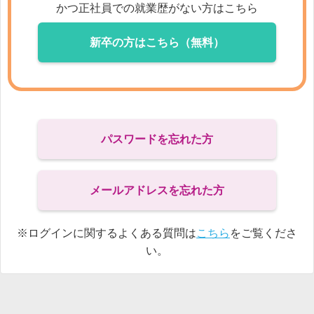
かつ
正社員での就業歴がない方はこちら
新卒の方はこちら（無料）
パスワードを忘れた方
メールアドレスを忘れた方
※ログインに関するよくある質問は
こちら
をご覧くださ
い。