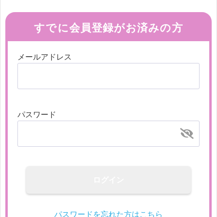
すでに会員登録がお済みの方
メールアドレス
パスワード
ログイン
パスワードを忘れた方はこちら