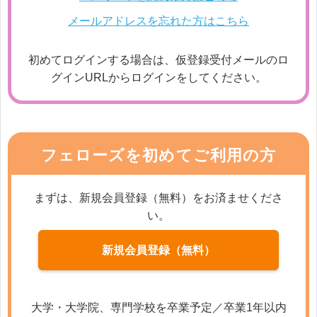
メールアドレスを忘れた方はこちら
初めてログインする場合は、仮登録受付メールのロ
グインURLから
ログインをしてください。
フェローズを初めてご利用の方
まずは、新規会員登録（無料）をお済ませくださ
い。
新規会員登録（無料）
大学・大学院、専門学校を卒業予定／卒業1年以内