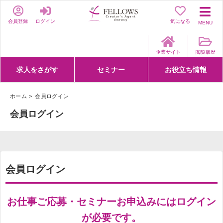
会員登録
ログイン
気になる
MENU
企業サイト
閲覧履歴
求人をさがす
セミナー
お役立ち情報
詳細条件からさがす
求人特集からさがす
セミナーをさがす
クリエイティブNEXT
クリエイターズファーム
e-ラーニング
Fellows Creative Academy
企業研修
お役立ち情報一覧
聞くは一時、聞かぬは一生
クリエイターのお仕事図鑑
クリエイターの声
Q&A
企業様向けお役立ち情報
ホーム
会員ログイン
会員ログイン
会員ログイン
お仕事ご応募・セミナーお申込みにはログイン
が必要です。