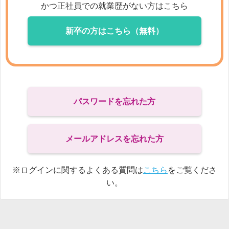
かつ
正社員での就業歴がない方はこちら
新卒の方はこちら（無料）
パスワードを忘れた方
メールアドレスを忘れた方
※ログインに関するよくある質問は
こちら
をご覧くださ
い。