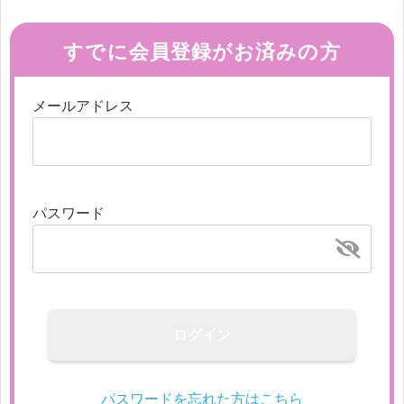
すでに会員登録がお済みの方
メールアドレス
パスワード
ログイン
パスワードを忘れた方はこちら