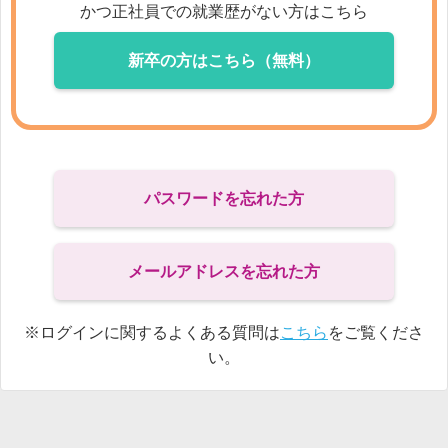
かつ
正社員での就業歴がない方はこちら
新卒の方はこちら（無料）
パスワードを忘れた方
メールアドレスを忘れた方
※ログインに関するよくある質問は
こちら
をご覧くださ
い。