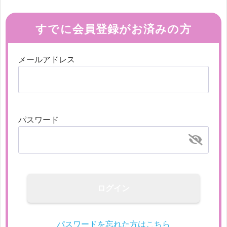
すでに会員登録がお済みの方
メールアドレス
パスワード
ログイン
パスワードを忘れた方はこちら