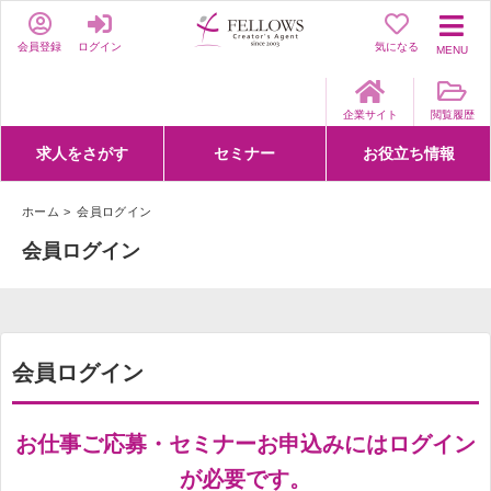
会員登録
ログイン
気になる
MENU
企業サイト
閲覧履歴
求人をさがす
セミナー
お役立ち情報
詳細条件からさがす
求人特集からさがす
セミナーをさがす
クリエイティブNEXT
クリエイターズファーム
e-ラーニング
Fellows Creative Academy
企業研修
お役立ち情報一覧
聞くは一時、聞かぬは一生
クリエイターのお仕事図鑑
クリエイターの声
Q&A
企業様向けお役立ち情報
ホーム
会員ログイン
会員ログイン
会員ログイン
お仕事ご応募・セミナーお申込みにはログイン
が必要です。