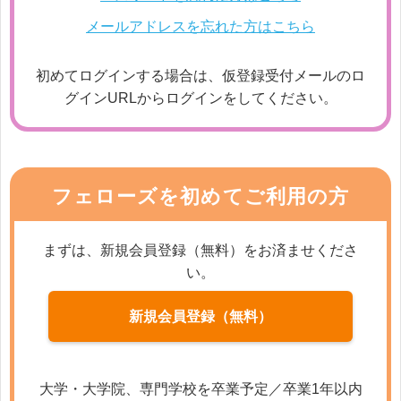
メールアドレスを忘れた方はこちら
初めてログインする場合は、仮登録受付メールのロ
グインURLから
ログインをしてください。
フェローズを初めてご利用の方
まずは、新規会員登録（無料）をお済ませくださ
い。
新規会員登録（無料）
大学・大学院、専門学校を卒業予定／卒業1年以内